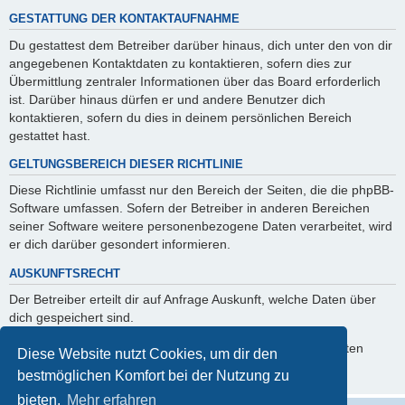
GESTATTUNG DER KONTAKTAUFNAHME
Du gestattest dem Betreiber darüber hinaus, dich unter den von dir
angegebenen Kontaktdaten zu kontaktieren, sofern dies zur
Übermittlung zentraler Informationen über das Board erforderlich
ist. Darüber hinaus dürfen er und andere Benutzer dich
kontaktieren, sofern du dies in deinem persönlichen Bereich
gestattet hast.
GELTUNGSBEREICH DIESER RICHTLINIE
Diese Richtlinie umfasst nur den Bereich der Seiten, die die phpBB-
Software umfassen. Sofern der Betreiber in anderen Bereichen
seiner Software weitere personenbezogene Daten verarbeitet, wird
er dich darüber gesondert informieren.
AUSKUNFTSRECHT
Der Betreiber erteilt dir auf Anfrage Auskunft, welche Daten über
dich gespeichert sind.
Du kannst jederzeit die Löschung bzw. Sperrung deiner Daten
Diese Website nutzt Cookies, um dir den
verlangen. Kontaktiere hierzu bitte den Betreiber.
bestmöglichen Komfort bei der Nutzung zu
bieten.
Mehr erfahren