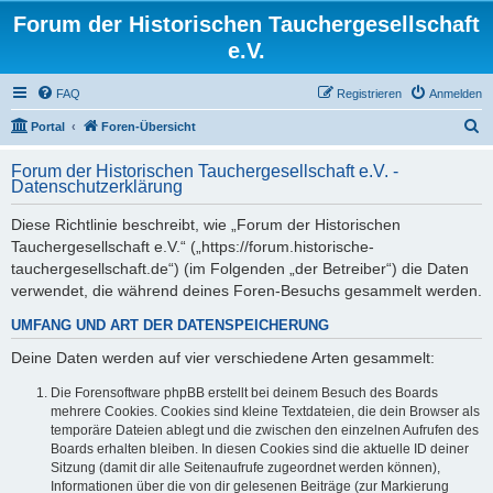
Forum der Historischen Tauchergesellschaft
e.V.
FAQ
Registrieren
Anmelden
S
Portal
Foren-Übersicht
u
Forum der Historischen Tauchergesellschaft e.V. -
c
Datenschutzerklärung
h
Diese Richtlinie beschreibt, wie „Forum der Historischen
e
Tauchergesellschaft e.V.“ („https://forum.historische-
tauchergesellschaft.de“) (im Folgenden „der Betreiber“) die Daten
verwendet, die während deines Foren-Besuchs gesammelt werden.
UMFANG UND ART DER DATENSPEICHERUNG
Deine Daten werden auf vier verschiedene Arten gesammelt:
Die Forensoftware phpBB erstellt bei deinem Besuch des Boards
mehrere Cookies. Cookies sind kleine Textdateien, die dein Browser als
temporäre Dateien ablegt und die zwischen den einzelnen Aufrufen des
Boards erhalten bleiben. In diesen Cookies sind die aktuelle ID deiner
Sitzung (damit dir alle Seitenaufrufe zugeordnet werden können),
Informationen über die von dir gelesenen Beiträge (zur Markierung