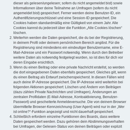
dieser als gelesen/ungelesen; sofern du nicht angemeldet bist) sowie
Informationen über deine Teilnahme an Umfragen (sofern du nicht
angemeldet bist) gespeichert. Ferner werden deine Benutzer-ID, ein
Authentifizierungsschlüssel und eine Session-ID gespeichert. Die
Cookies haben standardmäßig eine Gültigkeit von einem Jahr. Alle
Cookies kannst du jederzeit über die Funktion „Alle Cookies löschen“
löschen.
Weiterhin werden die Daten gespeichert, die du bei der Registrierung,
in deinem Profil oder deinem persönlichem Bereich angibst. Für die
Registrierung sind mindestens ein eindeutiger Benutzername, eine E-
Mail-Adresse und ein Passwort notwendig. Wenn durch den Betreiber
weitere Daten als notwendig festgelegt wurden, so ist dies für dich vor
deren Eingabe ersichtlich.
Wenn du einen Beitrag oder eine private Nachricht erstellst, so werden
die dort eingegebenen Daten ebenfalls gespeichert. Gleiches gilt, wenn
du einen Beitrag als Entwurf zwischenspeicherst. In diesen Fällen wird
auch deine IP-Adresse gespeichert. Die IP-Adresse wird weiterhin bei
folgenden Aktionen gespeichert: Löschen und Ändern von Beiträgen
(dazu zählen Private Nachrichten und Umfragen), Änderungen an
zentralen Profildaten (E-Mail-Adresse, Kontoaktivierung, Benutzer-
Passwort) und gescheiterte Anmeldeversuche. Die von deinem Browser
übermittelte Browser-Kennzeichnung (User Agent) wird nur in der „Wer
ist online?“-Funktion angezeigt und nicht dauerhaft gespeichert.
Schließlich erfordern einzelne Funktionen des Boards, dass weitere
Daten gespeichert werden. Dazu gehören dein Abstimmungsverhalten
bei Umfragen, der Gelesen-Status von deinen Beiträgen oder explizit