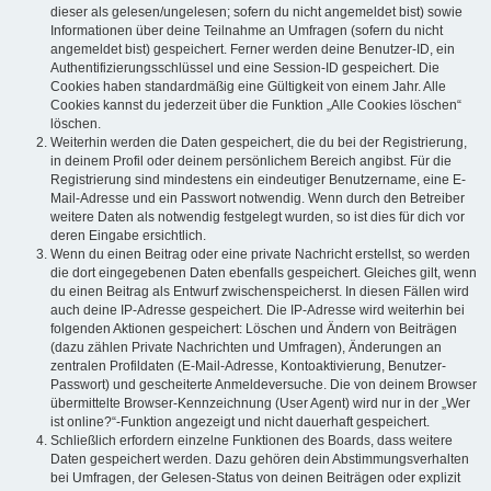
dieser als gelesen/ungelesen; sofern du nicht angemeldet bist) sowie
Informationen über deine Teilnahme an Umfragen (sofern du nicht
angemeldet bist) gespeichert. Ferner werden deine Benutzer-ID, ein
Authentifizierungsschlüssel und eine Session-ID gespeichert. Die
Cookies haben standardmäßig eine Gültigkeit von einem Jahr. Alle
Cookies kannst du jederzeit über die Funktion „Alle Cookies löschen“
löschen.
Weiterhin werden die Daten gespeichert, die du bei der Registrierung,
in deinem Profil oder deinem persönlichem Bereich angibst. Für die
Registrierung sind mindestens ein eindeutiger Benutzername, eine E-
Mail-Adresse und ein Passwort notwendig. Wenn durch den Betreiber
weitere Daten als notwendig festgelegt wurden, so ist dies für dich vor
deren Eingabe ersichtlich.
Wenn du einen Beitrag oder eine private Nachricht erstellst, so werden
die dort eingegebenen Daten ebenfalls gespeichert. Gleiches gilt, wenn
du einen Beitrag als Entwurf zwischenspeicherst. In diesen Fällen wird
auch deine IP-Adresse gespeichert. Die IP-Adresse wird weiterhin bei
folgenden Aktionen gespeichert: Löschen und Ändern von Beiträgen
(dazu zählen Private Nachrichten und Umfragen), Änderungen an
zentralen Profildaten (E-Mail-Adresse, Kontoaktivierung, Benutzer-
Passwort) und gescheiterte Anmeldeversuche. Die von deinem Browser
übermittelte Browser-Kennzeichnung (User Agent) wird nur in der „Wer
ist online?“-Funktion angezeigt und nicht dauerhaft gespeichert.
Schließlich erfordern einzelne Funktionen des Boards, dass weitere
Daten gespeichert werden. Dazu gehören dein Abstimmungsverhalten
bei Umfragen, der Gelesen-Status von deinen Beiträgen oder explizit