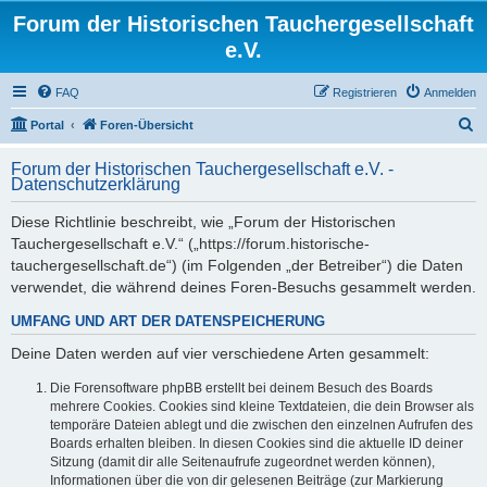
Forum der Historischen Tauchergesellschaft
e.V.
FAQ
Registrieren
Anmelden
S
Portal
Foren-Übersicht
u
Forum der Historischen Tauchergesellschaft e.V. -
c
Datenschutzerklärung
h
Diese Richtlinie beschreibt, wie „Forum der Historischen
e
Tauchergesellschaft e.V.“ („https://forum.historische-
tauchergesellschaft.de“) (im Folgenden „der Betreiber“) die Daten
verwendet, die während deines Foren-Besuchs gesammelt werden.
UMFANG UND ART DER DATENSPEICHERUNG
Deine Daten werden auf vier verschiedene Arten gesammelt:
Die Forensoftware phpBB erstellt bei deinem Besuch des Boards
mehrere Cookies. Cookies sind kleine Textdateien, die dein Browser als
temporäre Dateien ablegt und die zwischen den einzelnen Aufrufen des
Boards erhalten bleiben. In diesen Cookies sind die aktuelle ID deiner
Sitzung (damit dir alle Seitenaufrufe zugeordnet werden können),
Informationen über die von dir gelesenen Beiträge (zur Markierung