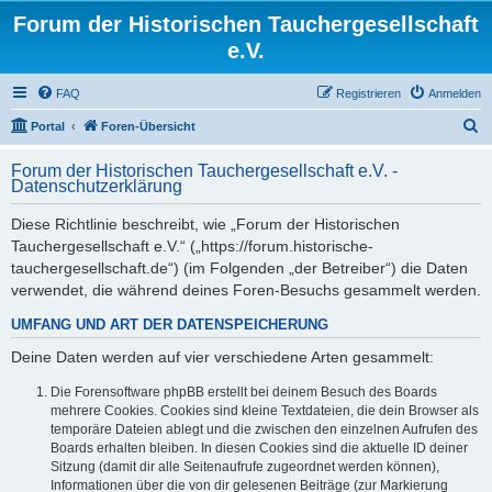
Forum der Historischen Tauchergesellschaft
e.V.
FAQ
Registrieren
Anmelden
S
Portal
Foren-Übersicht
u
Forum der Historischen Tauchergesellschaft e.V. -
c
Datenschutzerklärung
h
Diese Richtlinie beschreibt, wie „Forum der Historischen
e
Tauchergesellschaft e.V.“ („https://forum.historische-
tauchergesellschaft.de“) (im Folgenden „der Betreiber“) die Daten
verwendet, die während deines Foren-Besuchs gesammelt werden.
UMFANG UND ART DER DATENSPEICHERUNG
Deine Daten werden auf vier verschiedene Arten gesammelt:
Die Forensoftware phpBB erstellt bei deinem Besuch des Boards
mehrere Cookies. Cookies sind kleine Textdateien, die dein Browser als
temporäre Dateien ablegt und die zwischen den einzelnen Aufrufen des
Boards erhalten bleiben. In diesen Cookies sind die aktuelle ID deiner
Sitzung (damit dir alle Seitenaufrufe zugeordnet werden können),
Informationen über die von dir gelesenen Beiträge (zur Markierung