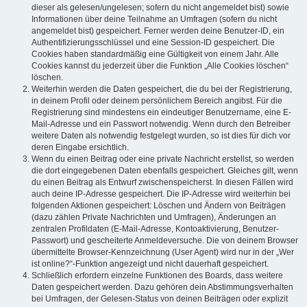
dieser als gelesen/ungelesen; sofern du nicht angemeldet bist) sowie
Informationen über deine Teilnahme an Umfragen (sofern du nicht
angemeldet bist) gespeichert. Ferner werden deine Benutzer-ID, ein
Authentifizierungsschlüssel und eine Session-ID gespeichert. Die
Cookies haben standardmäßig eine Gültigkeit von einem Jahr. Alle
Cookies kannst du jederzeit über die Funktion „Alle Cookies löschen“
löschen.
Weiterhin werden die Daten gespeichert, die du bei der Registrierung,
in deinem Profil oder deinem persönlichem Bereich angibst. Für die
Registrierung sind mindestens ein eindeutiger Benutzername, eine E-
Mail-Adresse und ein Passwort notwendig. Wenn durch den Betreiber
weitere Daten als notwendig festgelegt wurden, so ist dies für dich vor
deren Eingabe ersichtlich.
Wenn du einen Beitrag oder eine private Nachricht erstellst, so werden
die dort eingegebenen Daten ebenfalls gespeichert. Gleiches gilt, wenn
du einen Beitrag als Entwurf zwischenspeicherst. In diesen Fällen wird
auch deine IP-Adresse gespeichert. Die IP-Adresse wird weiterhin bei
folgenden Aktionen gespeichert: Löschen und Ändern von Beiträgen
(dazu zählen Private Nachrichten und Umfragen), Änderungen an
zentralen Profildaten (E-Mail-Adresse, Kontoaktivierung, Benutzer-
Passwort) und gescheiterte Anmeldeversuche. Die von deinem Browser
übermittelte Browser-Kennzeichnung (User Agent) wird nur in der „Wer
ist online?“-Funktion angezeigt und nicht dauerhaft gespeichert.
Schließlich erfordern einzelne Funktionen des Boards, dass weitere
Daten gespeichert werden. Dazu gehören dein Abstimmungsverhalten
bei Umfragen, der Gelesen-Status von deinen Beiträgen oder explizit