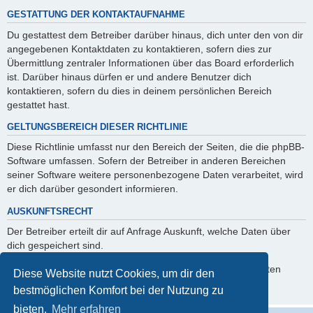
GESTATTUNG DER KONTAKTAUFNAHME
Du gestattest dem Betreiber darüber hinaus, dich unter den von dir
angegebenen Kontaktdaten zu kontaktieren, sofern dies zur
Übermittlung zentraler Informationen über das Board erforderlich
ist. Darüber hinaus dürfen er und andere Benutzer dich
kontaktieren, sofern du dies in deinem persönlichen Bereich
gestattet hast.
GELTUNGSBEREICH DIESER RICHTLINIE
Diese Richtlinie umfasst nur den Bereich der Seiten, die die phpBB-
Software umfassen. Sofern der Betreiber in anderen Bereichen
seiner Software weitere personenbezogene Daten verarbeitet, wird
er dich darüber gesondert informieren.
AUSKUNFTSRECHT
Der Betreiber erteilt dir auf Anfrage Auskunft, welche Daten über
dich gespeichert sind.
Du kannst jederzeit die Löschung bzw. Sperrung deiner Daten
Diese Website nutzt Cookies, um dir den
verlangen. Kontaktiere hierzu bitte den Betreiber.
bestmöglichen Komfort bei der Nutzung zu
bieten.
Mehr erfahren