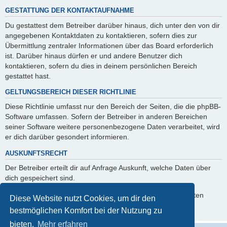
GESTATTUNG DER KONTAKTAUFNAHME
Du gestattest dem Betreiber darüber hinaus, dich unter den von dir
angegebenen Kontaktdaten zu kontaktieren, sofern dies zur
Übermittlung zentraler Informationen über das Board erforderlich
ist. Darüber hinaus dürfen er und andere Benutzer dich
kontaktieren, sofern du dies in deinem persönlichen Bereich
gestattet hast.
GELTUNGSBEREICH DIESER RICHTLINIE
Diese Richtlinie umfasst nur den Bereich der Seiten, die die phpBB-
Software umfassen. Sofern der Betreiber in anderen Bereichen
seiner Software weitere personenbezogene Daten verarbeitet, wird
er dich darüber gesondert informieren.
AUSKUNFTSRECHT
Der Betreiber erteilt dir auf Anfrage Auskunft, welche Daten über
dich gespeichert sind.
Du kannst jederzeit die Löschung bzw. Sperrung deiner Daten
Diese Website nutzt Cookies, um dir den
verlangen. Kontaktiere hierzu bitte den Betreiber.
bestmöglichen Komfort bei der Nutzung zu
bieten.
Mehr erfahren