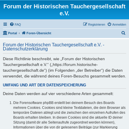
Forum der Historischen Tauchergesellschaft
e.V.
FAQ
Registrieren
Anmelden
S
Portal
Foren-Übersicht
u
Forum der Historischen Tauchergesellschaft e.V. -
c
Datenschutzerklärung
h
Diese Richtlinie beschreibt, wie „Forum der Historischen
e
Tauchergesellschaft e.V.“ („https://forum.historische-
tauchergesellschaft.de“) (im Folgenden „der Betreiber“) die Daten
verwendet, die während deines Foren-Besuchs gesammelt werden.
UMFANG UND ART DER DATENSPEICHERUNG
Deine Daten werden auf vier verschiedene Arten gesammelt:
Die Forensoftware phpBB erstellt bei deinem Besuch des Boards
mehrere Cookies. Cookies sind kleine Textdateien, die dein Browser als
temporäre Dateien ablegt und die zwischen den einzelnen Aufrufen des
Boards erhalten bleiben. In diesen Cookies sind die aktuelle ID deiner
Sitzung (damit dir alle Seitenaufrufe zugeordnet werden können),
Informationen über die von dir gelesenen Beiträge (zur Markierung