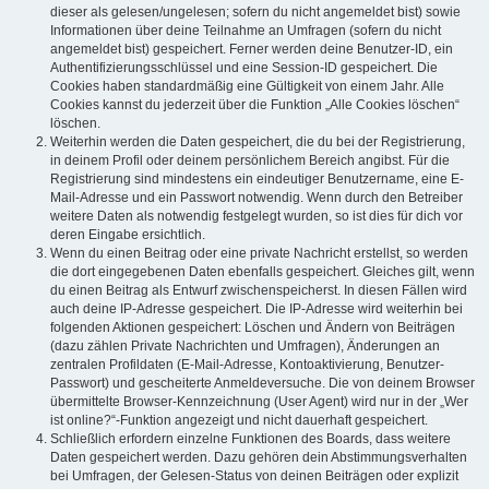
dieser als gelesen/ungelesen; sofern du nicht angemeldet bist) sowie
Informationen über deine Teilnahme an Umfragen (sofern du nicht
angemeldet bist) gespeichert. Ferner werden deine Benutzer-ID, ein
Authentifizierungsschlüssel und eine Session-ID gespeichert. Die
Cookies haben standardmäßig eine Gültigkeit von einem Jahr. Alle
Cookies kannst du jederzeit über die Funktion „Alle Cookies löschen“
löschen.
Weiterhin werden die Daten gespeichert, die du bei der Registrierung,
in deinem Profil oder deinem persönlichem Bereich angibst. Für die
Registrierung sind mindestens ein eindeutiger Benutzername, eine E-
Mail-Adresse und ein Passwort notwendig. Wenn durch den Betreiber
weitere Daten als notwendig festgelegt wurden, so ist dies für dich vor
deren Eingabe ersichtlich.
Wenn du einen Beitrag oder eine private Nachricht erstellst, so werden
die dort eingegebenen Daten ebenfalls gespeichert. Gleiches gilt, wenn
du einen Beitrag als Entwurf zwischenspeicherst. In diesen Fällen wird
auch deine IP-Adresse gespeichert. Die IP-Adresse wird weiterhin bei
folgenden Aktionen gespeichert: Löschen und Ändern von Beiträgen
(dazu zählen Private Nachrichten und Umfragen), Änderungen an
zentralen Profildaten (E-Mail-Adresse, Kontoaktivierung, Benutzer-
Passwort) und gescheiterte Anmeldeversuche. Die von deinem Browser
übermittelte Browser-Kennzeichnung (User Agent) wird nur in der „Wer
ist online?“-Funktion angezeigt und nicht dauerhaft gespeichert.
Schließlich erfordern einzelne Funktionen des Boards, dass weitere
Daten gespeichert werden. Dazu gehören dein Abstimmungsverhalten
bei Umfragen, der Gelesen-Status von deinen Beiträgen oder explizit