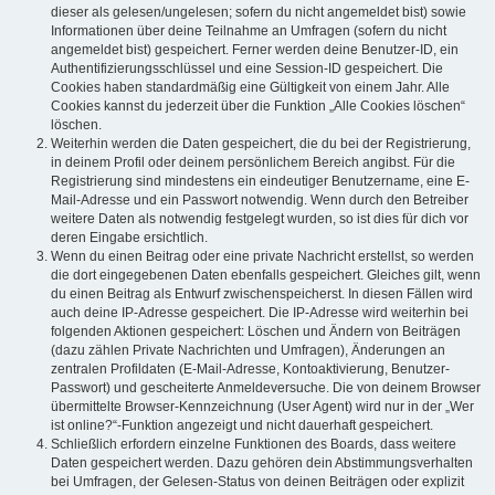
dieser als gelesen/ungelesen; sofern du nicht angemeldet bist) sowie
Informationen über deine Teilnahme an Umfragen (sofern du nicht
angemeldet bist) gespeichert. Ferner werden deine Benutzer-ID, ein
Authentifizierungsschlüssel und eine Session-ID gespeichert. Die
Cookies haben standardmäßig eine Gültigkeit von einem Jahr. Alle
Cookies kannst du jederzeit über die Funktion „Alle Cookies löschen“
löschen.
Weiterhin werden die Daten gespeichert, die du bei der Registrierung,
in deinem Profil oder deinem persönlichem Bereich angibst. Für die
Registrierung sind mindestens ein eindeutiger Benutzername, eine E-
Mail-Adresse und ein Passwort notwendig. Wenn durch den Betreiber
weitere Daten als notwendig festgelegt wurden, so ist dies für dich vor
deren Eingabe ersichtlich.
Wenn du einen Beitrag oder eine private Nachricht erstellst, so werden
die dort eingegebenen Daten ebenfalls gespeichert. Gleiches gilt, wenn
du einen Beitrag als Entwurf zwischenspeicherst. In diesen Fällen wird
auch deine IP-Adresse gespeichert. Die IP-Adresse wird weiterhin bei
folgenden Aktionen gespeichert: Löschen und Ändern von Beiträgen
(dazu zählen Private Nachrichten und Umfragen), Änderungen an
zentralen Profildaten (E-Mail-Adresse, Kontoaktivierung, Benutzer-
Passwort) und gescheiterte Anmeldeversuche. Die von deinem Browser
übermittelte Browser-Kennzeichnung (User Agent) wird nur in der „Wer
ist online?“-Funktion angezeigt und nicht dauerhaft gespeichert.
Schließlich erfordern einzelne Funktionen des Boards, dass weitere
Daten gespeichert werden. Dazu gehören dein Abstimmungsverhalten
bei Umfragen, der Gelesen-Status von deinen Beiträgen oder explizit