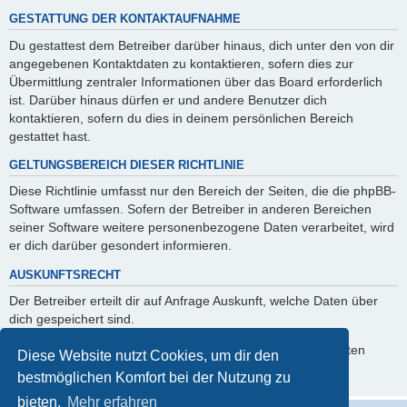
GESTATTUNG DER KONTAKTAUFNAHME
Du gestattest dem Betreiber darüber hinaus, dich unter den von dir
angegebenen Kontaktdaten zu kontaktieren, sofern dies zur
Übermittlung zentraler Informationen über das Board erforderlich
ist. Darüber hinaus dürfen er und andere Benutzer dich
kontaktieren, sofern du dies in deinem persönlichen Bereich
gestattet hast.
GELTUNGSBEREICH DIESER RICHTLINIE
Diese Richtlinie umfasst nur den Bereich der Seiten, die die phpBB-
Software umfassen. Sofern der Betreiber in anderen Bereichen
seiner Software weitere personenbezogene Daten verarbeitet, wird
er dich darüber gesondert informieren.
AUSKUNFTSRECHT
Der Betreiber erteilt dir auf Anfrage Auskunft, welche Daten über
dich gespeichert sind.
Du kannst jederzeit die Löschung bzw. Sperrung deiner Daten
Diese Website nutzt Cookies, um dir den
verlangen. Kontaktiere hierzu bitte den Betreiber.
bestmöglichen Komfort bei der Nutzung zu
bieten.
Mehr erfahren