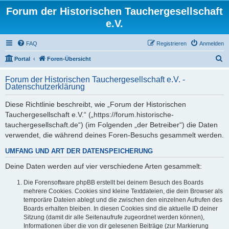
Forum der Historischen Tauchergesellschaft
e.V.
FAQ
Registrieren
Anmelden
S
Portal
Foren-Übersicht
u
Forum der Historischen Tauchergesellschaft e.V. -
c
Datenschutzerklärung
h
Diese Richtlinie beschreibt, wie „Forum der Historischen
e
Tauchergesellschaft e.V.“ („https://forum.historische-
tauchergesellschaft.de“) (im Folgenden „der Betreiber“) die Daten
verwendet, die während deines Foren-Besuchs gesammelt werden.
UMFANG UND ART DER DATENSPEICHERUNG
Deine Daten werden auf vier verschiedene Arten gesammelt:
Die Forensoftware phpBB erstellt bei deinem Besuch des Boards
mehrere Cookies. Cookies sind kleine Textdateien, die dein Browser als
temporäre Dateien ablegt und die zwischen den einzelnen Aufrufen des
Boards erhalten bleiben. In diesen Cookies sind die aktuelle ID deiner
Sitzung (damit dir alle Seitenaufrufe zugeordnet werden können),
Informationen über die von dir gelesenen Beiträge (zur Markierung