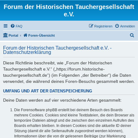
Forum der Historischen Tauchergesellschaft
e.V.
FAQ
Registrieren
Anmelden
S
Portal
Foren-Übersicht
u
Forum der Historischen Tauchergesellschaft e.V. -
c
Datenschutzerklärung
h
Diese Richtlinie beschreibt, wie „Forum der Historischen
e
Tauchergesellschaft e.V.“ („https://forum.historische-
tauchergesellschaft.de“) (im Folgenden „der Betreiber“) die Daten
verwendet, die während deines Foren-Besuchs gesammelt werden.
UMFANG UND ART DER DATENSPEICHERUNG
Deine Daten werden auf vier verschiedene Arten gesammelt:
Die Forensoftware phpBB erstellt bei deinem Besuch des Boards
mehrere Cookies. Cookies sind kleine Textdateien, die dein Browser als
temporäre Dateien ablegt und die zwischen den einzelnen Aufrufen des
Boards erhalten bleiben. In diesen Cookies sind die aktuelle ID deiner
Sitzung (damit dir alle Seitenaufrufe zugeordnet werden können),
Informationen über die von dir gelesenen Beiträge (zur Markierung