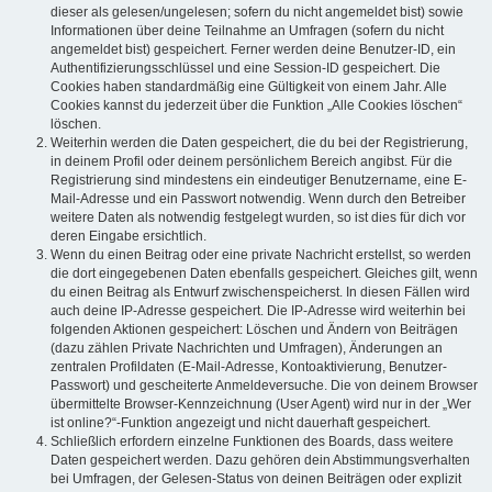
dieser als gelesen/ungelesen; sofern du nicht angemeldet bist) sowie
Informationen über deine Teilnahme an Umfragen (sofern du nicht
angemeldet bist) gespeichert. Ferner werden deine Benutzer-ID, ein
Authentifizierungsschlüssel und eine Session-ID gespeichert. Die
Cookies haben standardmäßig eine Gültigkeit von einem Jahr. Alle
Cookies kannst du jederzeit über die Funktion „Alle Cookies löschen“
löschen.
Weiterhin werden die Daten gespeichert, die du bei der Registrierung,
in deinem Profil oder deinem persönlichem Bereich angibst. Für die
Registrierung sind mindestens ein eindeutiger Benutzername, eine E-
Mail-Adresse und ein Passwort notwendig. Wenn durch den Betreiber
weitere Daten als notwendig festgelegt wurden, so ist dies für dich vor
deren Eingabe ersichtlich.
Wenn du einen Beitrag oder eine private Nachricht erstellst, so werden
die dort eingegebenen Daten ebenfalls gespeichert. Gleiches gilt, wenn
du einen Beitrag als Entwurf zwischenspeicherst. In diesen Fällen wird
auch deine IP-Adresse gespeichert. Die IP-Adresse wird weiterhin bei
folgenden Aktionen gespeichert: Löschen und Ändern von Beiträgen
(dazu zählen Private Nachrichten und Umfragen), Änderungen an
zentralen Profildaten (E-Mail-Adresse, Kontoaktivierung, Benutzer-
Passwort) und gescheiterte Anmeldeversuche. Die von deinem Browser
übermittelte Browser-Kennzeichnung (User Agent) wird nur in der „Wer
ist online?“-Funktion angezeigt und nicht dauerhaft gespeichert.
Schließlich erfordern einzelne Funktionen des Boards, dass weitere
Daten gespeichert werden. Dazu gehören dein Abstimmungsverhalten
bei Umfragen, der Gelesen-Status von deinen Beiträgen oder explizit