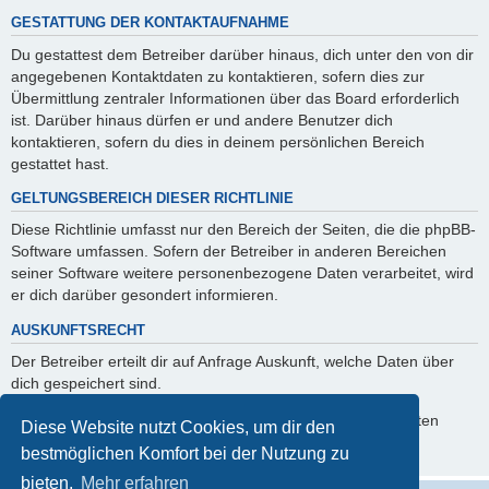
GESTATTUNG DER KONTAKTAUFNAHME
Du gestattest dem Betreiber darüber hinaus, dich unter den von dir
angegebenen Kontaktdaten zu kontaktieren, sofern dies zur
Übermittlung zentraler Informationen über das Board erforderlich
ist. Darüber hinaus dürfen er und andere Benutzer dich
kontaktieren, sofern du dies in deinem persönlichen Bereich
gestattet hast.
GELTUNGSBEREICH DIESER RICHTLINIE
Diese Richtlinie umfasst nur den Bereich der Seiten, die die phpBB-
Software umfassen. Sofern der Betreiber in anderen Bereichen
seiner Software weitere personenbezogene Daten verarbeitet, wird
er dich darüber gesondert informieren.
AUSKUNFTSRECHT
Der Betreiber erteilt dir auf Anfrage Auskunft, welche Daten über
dich gespeichert sind.
Du kannst jederzeit die Löschung bzw. Sperrung deiner Daten
Diese Website nutzt Cookies, um dir den
verlangen. Kontaktiere hierzu bitte den Betreiber.
bestmöglichen Komfort bei der Nutzung zu
bieten.
Mehr erfahren