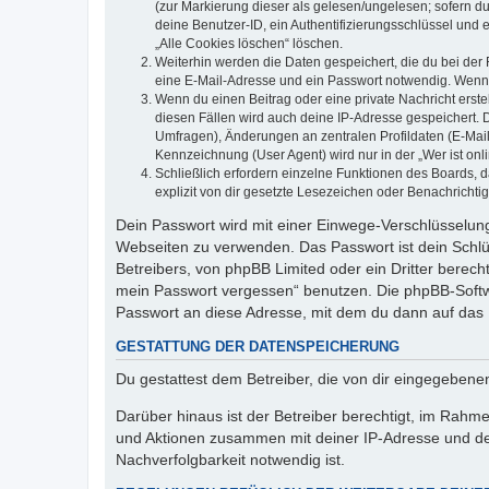
(zur Markierung dieser als gelesen/ungelesen; sofern d
deine Benutzer-ID, ein Authentifizierungsschlüssel und 
„Alle Cookies löschen“ löschen.
Weiterhin werden die Daten gespeichert, die du bei der 
eine E-Mail-Adresse und ein Passwort notwendig. Wenn du
Wenn du einen Beitrag oder eine private Nachricht erste
diesen Fällen wird auch deine IP-Adresse gespeichert. 
Umfragen), Änderungen an zentralen Profildaten (E-Mai
Kennzeichnung (User Agent) wird nur in der „Wer ist onl
Schließlich erfordern einzelne Funktionen des Boards,
explizit von dir gesetzte Lesezeichen oder Benachrichti
Dein Passwort wird mit einer Einwege-Verschlüsselung 
Webseiten zu verwenden. Das Passwort ist dein Schlü
Betreibers, von phpBB Limited oder ein Dritter berec
mein Passwort vergessen“ benutzen. Die phpBB-Softw
Passwort an diese Adresse, mit dem du dann auf das 
GESTATTUNG DER DATENSPEICHERUNG
Du gestattest dem Betreiber, die von dir eingegeben
Darüber hinaus ist der Betreiber berechtigt, im Rahm
und Aktionen zusammen mit deiner IP-Adresse und de
Nachverfolgbarkeit notwendig ist.