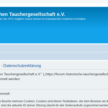
hen Tauchergesellschaft e.V.
ieder der HTG möglich! Gäste können im Gästebereich moderiert schreiben.
. - Datenschutzerklärung
en Tauchergesellschaft e.V.“ („https://forum.historische-tauchergesells
mmelt werden.
ammelt:
s Boards mehrere Cookies. Cookies sind kleine Textdateien, die dein Browser als
 sind die aktuelle ID deiner Sitzung (damit dir alle Seitenaufrufe zugeordnet werd