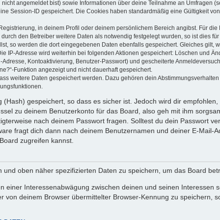
u nicht angemeldet bist) sowie Informationen über deine Teilnahme an Umfragen (s
eine Session-ID gespeichert. Die Cookies haben standardmäßig eine Gültigkeit von 
Registrierung, in deinem Profil oder deinem persönlichem Bereich angibst. Für di
rch den Betreiber weitere Daten als notwendig festgelegt wurden, so ist dies für 
llst, so werden die dort eingegebenen Daten ebenfalls gespeichert. Gleiches gilt, 
Die IP-Adresse wird weiterhin bei folgenden Aktionen gespeichert: Löschen und Än
l-Adresse, Kontoaktivierung, Benutzer-Passwort) und gescheiterte Anmeldeversuch
ine?“-Funktion angezeigt und nicht dauerhaft gespeichert.
 dass weitere Daten gespeichert werden. Dazu gehören dein Abstimmungsverhalten
gungsfunktionen.
(Hash) gespeichert, so dass es sicher ist. Jedoch wird dir empfohlen, 
ssel zu deinem Benutzerkonto für das Board, also geh mit ihm sorgsam
htigterweise nach deinem Passwort fragen. Solltest du dein Passwort v
are fragt dich dann nach deinem Benutzernamen und deiner E-Mail-Ad
Board zugreifen kannst.
en und oben näher spezifizierten Daten zu speichern, um das Board bet
en einer Interessenabwägung zwischen deinen und seinen Interessen sow
r von deinem Browser übermittelter Browser-Kennung zu speichern, so