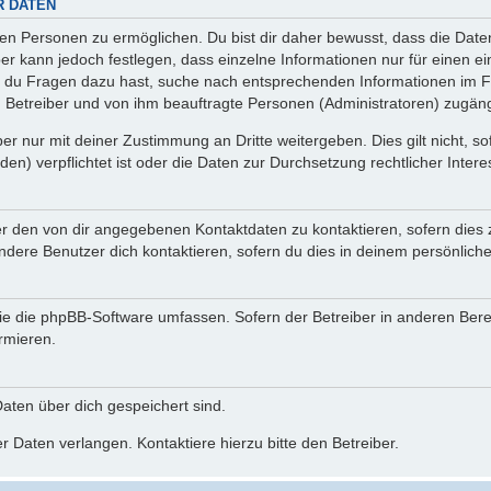
R DATEN
n Personen zu ermöglichen. Du bist dir daher bewusst, dass die Daten d
ber kann jedoch festlegen, dass einzelne Informationen nur für einen ei
n du Fragen dazu hast, suche nach entsprechenden Informationen im Fo
n Betreiber und von ihm beauftragte Personen (Administratoren) zugäng
r nur mit deiner Zustimmung an Dritte weitergeben. Dies gilt nicht, s
n) verpflichtet ist oder die Daten zur Durchsetzung rechtlicher Interes
er den von dir angegebenen Kontaktdaten zu kontaktieren, sofern dies 
andere Benutzer dich kontaktieren, sofern du dies in deinem persönliche
, die die phpBB-Software umfassen. Sofern der Betreiber in anderen Be
ormieren.
 Daten über dich gespeichert sind.
 Daten verlangen. Kontaktiere hierzu bitte den Betreiber.