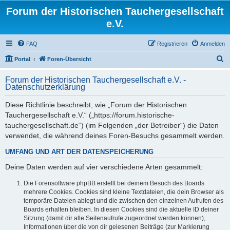
Forum der Historischen Tauchergesellschaft
e.V.
FAQ
Registrieren
Anmelden
S
Portal
Foren-Übersicht
u
Forum der Historischen Tauchergesellschaft e.V. -
c
Datenschutzerklärung
h
Diese Richtlinie beschreibt, wie „Forum der Historischen
e
Tauchergesellschaft e.V.“ („https://forum.historische-
tauchergesellschaft.de“) (im Folgenden „der Betreiber“) die Daten
verwendet, die während deines Foren-Besuchs gesammelt werden.
UMFANG UND ART DER DATENSPEICHERUNG
Deine Daten werden auf vier verschiedene Arten gesammelt:
Die Forensoftware phpBB erstellt bei deinem Besuch des Boards
mehrere Cookies. Cookies sind kleine Textdateien, die dein Browser als
temporäre Dateien ablegt und die zwischen den einzelnen Aufrufen des
Boards erhalten bleiben. In diesen Cookies sind die aktuelle ID deiner
Sitzung (damit dir alle Seitenaufrufe zugeordnet werden können),
Informationen über die von dir gelesenen Beiträge (zur Markierung