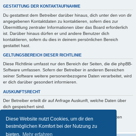
GESTATTUNG DER KONTAKTAUFNAHME
Du gestattest dem Betreiber darüber hinaus, dich unter den von dir
angegebenen Kontaktdaten zu kontaktieren, sofern dies zur
Übermittlung zentraler Informationen über das Board erforderlich
ist. Darüber hinaus dürfen er und andere Benutzer dich
kontaktieren, sofern du dies in deinem persönlichen Bereich
gestattet hast.
GELTUNGSBEREICH DIESER RICHTLINIE
Diese Richtlinie umfasst nur den Bereich der Seiten, die die phpBB-
Software umfassen. Sofern der Betreiber in anderen Bereichen
seiner Software weitere personenbezogene Daten verarbeitet, wird
er dich darüber gesondert informieren.
AUSKUNFTSRECHT
Der Betreiber erteilt dir auf Anfrage Auskunft, welche Daten über
dich gespeichert sind.
Du kannst jederzeit die Löschung bzw. Sperrung deiner Daten
Diese Website nutzt Cookies, um dir den
verlangen. Kontaktiere hierzu bitte den Betreiber.
bestmöglichen Komfort bei der Nutzung zu
bieten.
Mehr erfahren