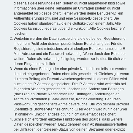
dieser als gelesen/ungelesen; sofern du nicht angemeldet bist) sowie
Informationen über deine Teilnahme an Umfragen (sofern du nicht
angemeldet bist) gespeichert. Ferner werden deine Benutzer-ID, ein
Authentifizierungsschlüssel und eine Session-ID gespeichert. Die
Cookies haben standardmäßig eine Gültigkeit von einem Jahr. Alle
Cookies kannst du jederzeit über die Funktion „Alle Cookies löschen“
löschen.
Weiterhin werden die Daten gespeichert, die du bei der Registrierung,
in deinem Profil oder deinem persönlichem Bereich angibst. Für die
Registrierung sind mindestens ein eindeutiger Benutzername, eine E-
Mail-Adresse und ein Passwort notwendig. Wenn durch den Betreiber
weitere Daten als notwendig festgelegt wurden, so ist dies für dich vor
deren Eingabe ersichtlich.
Wenn du einen Beitrag oder eine private Nachricht erstellst, so werden
die dort eingegebenen Daten ebenfalls gespeichert. Gleiches gilt, wenn
du einen Beitrag als Entwurf zwischenspeicherst. In diesen Fällen wird
auch deine IP-Adresse gespeichert. Die IP-Adresse wird weiterhin bei
folgenden Aktionen gespeichert: Löschen und Ändern von Beiträgen
(dazu zählen Private Nachrichten und Umfragen), Änderungen an
zentralen Profildaten (E-Mail-Adresse, Kontoaktivierung, Benutzer-
Passwort) und gescheiterte Anmeldeversuche. Die von deinem Browser
übermittelte Browser-Kennzeichnung (User Agent) wird nur in der „Wer
ist online?“-Funktion angezeigt und nicht dauerhaft gespeichert.
Schließlich erfordern einzelne Funktionen des Boards, dass weitere
Daten gespeichert werden. Dazu gehören dein Abstimmungsverhalten
bei Umfragen, der Gelesen-Status von deinen Beiträgen oder explizit