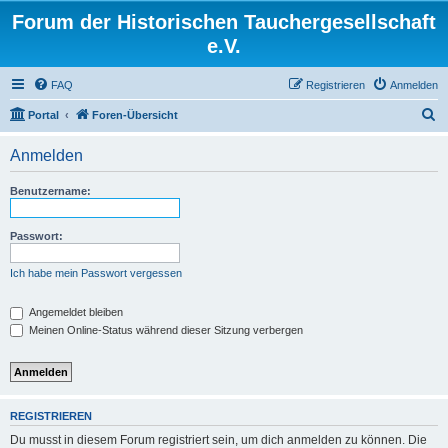
Forum der Historischen Tauchergesellschaft
e.V.
FAQ
Registrieren
Anmelden
S
Portal
Foren-Übersicht
u
Anmelden
c
h
Benutzername:
e
Passwort:
Ich habe mein Passwort vergessen
Angemeldet bleiben
Meinen Online-Status während dieser Sitzung verbergen
REGISTRIEREN
Du musst in diesem Forum registriert sein, um dich anmelden zu können. Die