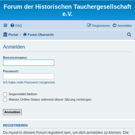
Forum der Historischen Tauchergesellschaft
e.V.
FAQ
Registrieren
Anmelden
S
Portal
Foren-Übersicht
u
Anmelden
c
h
Benutzername:
e
Passwort:
Ich habe mein Passwort vergessen
Angemeldet bleiben
Meinen Online-Status während dieser Sitzung verbergen
REGISTRIEREN
Du musst in diesem Forum registriert sein, um dich anmelden zu können. Die