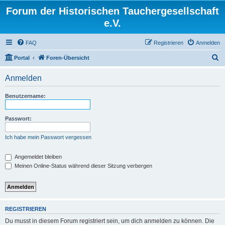
Forum der Historischen Tauchergesellschaft
e.V.
FAQ
Registrieren
Anmelden
S
Portal
Foren-Übersicht
u
Anmelden
c
h
Benutzername:
e
Passwort:
Ich habe mein Passwort vergessen
Angemeldet bleiben
Meinen Online-Status während dieser Sitzung verbergen
REGISTRIEREN
Du musst in diesem Forum registriert sein, um dich anmelden zu können. Die