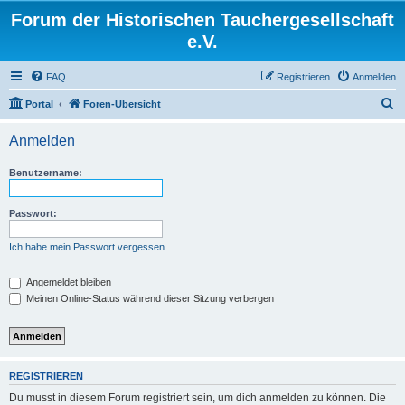
Forum der Historischen Tauchergesellschaft
e.V.
FAQ
Registrieren
Anmelden
S
Portal
Foren-Übersicht
u
Anmelden
c
h
Benutzername:
e
Passwort:
Ich habe mein Passwort vergessen
Angemeldet bleiben
Meinen Online-Status während dieser Sitzung verbergen
REGISTRIEREN
Du musst in diesem Forum registriert sein, um dich anmelden zu können. Die