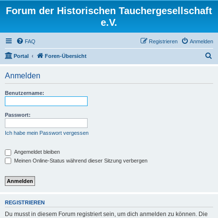
Forum der Historischen Tauchergesellschaft
e.V.
FAQ
Registrieren
Anmelden
S
Portal
Foren-Übersicht
u
Anmelden
c
h
Benutzername:
e
Passwort:
Ich habe mein Passwort vergessen
Angemeldet bleiben
Meinen Online-Status während dieser Sitzung verbergen
REGISTRIEREN
Du musst in diesem Forum registriert sein, um dich anmelden zu können. Die