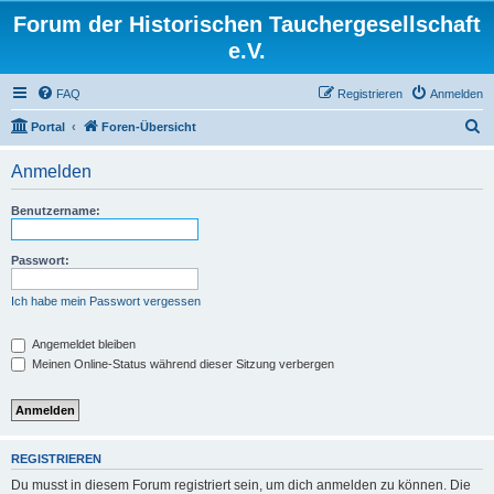
Forum der Historischen Tauchergesellschaft
e.V.
FAQ
Registrieren
Anmelden
S
Portal
Foren-Übersicht
u
Anmelden
c
h
Benutzername:
e
Passwort:
Ich habe mein Passwort vergessen
Angemeldet bleiben
Meinen Online-Status während dieser Sitzung verbergen
REGISTRIEREN
Du musst in diesem Forum registriert sein, um dich anmelden zu können. Die