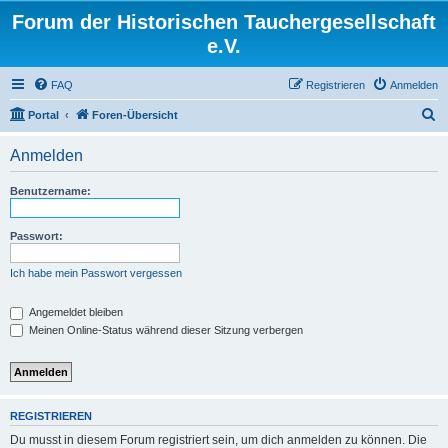
Forum der Historischen Tauchergesellschaft
e.V.
FAQ
Registrieren
Anmelden
S
Portal
Foren-Übersicht
u
Anmelden
c
h
Benutzername:
e
Passwort:
Ich habe mein Passwort vergessen
Angemeldet bleiben
Meinen Online-Status während dieser Sitzung verbergen
REGISTRIEREN
Du musst in diesem Forum registriert sein, um dich anmelden zu können. Die