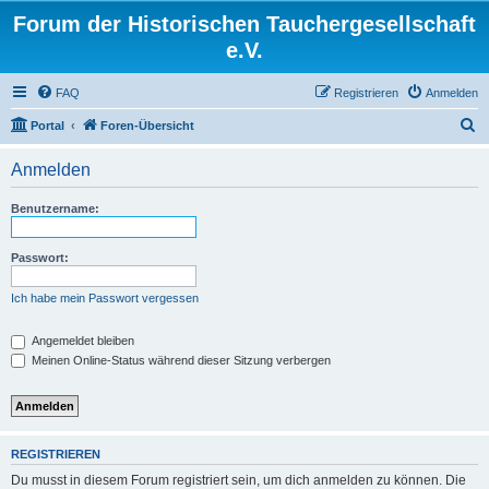
Forum der Historischen Tauchergesellschaft
e.V.
FAQ
Registrieren
Anmelden
S
Portal
Foren-Übersicht
u
Anmelden
c
h
Benutzername:
e
Passwort:
Ich habe mein Passwort vergessen
Angemeldet bleiben
Meinen Online-Status während dieser Sitzung verbergen
REGISTRIEREN
Du musst in diesem Forum registriert sein, um dich anmelden zu können. Die