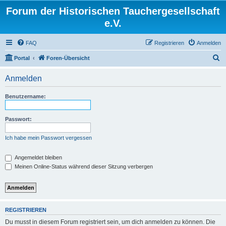
Forum der Historischen Tauchergesellschaft
e.V.
FAQ
Registrieren
Anmelden
S
Portal
Foren-Übersicht
u
Anmelden
c
h
Benutzername:
e
Passwort:
Ich habe mein Passwort vergessen
Angemeldet bleiben
Meinen Online-Status während dieser Sitzung verbergen
REGISTRIEREN
Du musst in diesem Forum registriert sein, um dich anmelden zu können. Die