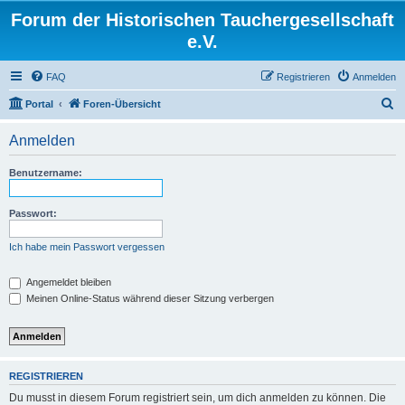
Forum der Historischen Tauchergesellschaft
e.V.
FAQ
Registrieren
Anmelden
S
Portal
Foren-Übersicht
u
Anmelden
c
h
Benutzername:
e
Passwort:
Ich habe mein Passwort vergessen
Angemeldet bleiben
Meinen Online-Status während dieser Sitzung verbergen
REGISTRIEREN
Du musst in diesem Forum registriert sein, um dich anmelden zu können. Die