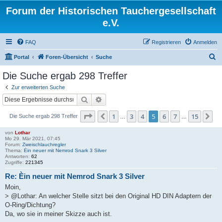
Forum der Historischen Tauchergesellschaft
e.V.
FAQ
Registrieren
Anmelden
S
Portal
Foren-Übersicht
Suche
u
Die Suche ergab 298 Treffer
c
Zur erweiterten Suche
h
Suche
Erweiterte Suche
e
Seite
5
von
15
1
3
4
5
6
7
15
Vorherige
Nä
Die Suche ergab 298 Treffer
…
…
von
Lothar
Mo 29. Mär 2021, 07:45
Forum:
Zweischlauchregler
Thema:
Èin neuer mit Nemrod Snark 3 Silver
Antworten:
62
Zugriffe:
221345
Re: Èin neuer mit Nemrod Snark 3 Silver
Moin,
> @Lothar: An welcher Stelle sitzt bei den Original HD DIN Adaptern der
O-Ring/Dichtung?
Da, wo sie in meiner Skizze auch ist.