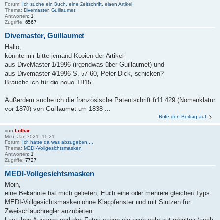
Forum:
Ich suche ein Buch, eine Zeitschrift, einen Artikel
Thema:
Divemaster, Guillaumet
Antworten:
1
Zugriffe:
6567
Divemaster, Guillaumet
Hallo,
könnte mir bitte jemand Kopien der Artikel
aus DiveMaster 1/1996 (irgendwas über Guillaumet) und
aus Divemaster 4/1996 S. 57-60, Peter Dick, schicken?
Brauche ich für die neue TH15.
Außerdem suche ich die französische Patentschrift fr11.429 (Nomenklatur
vor 1870) von Guillaumet um 1838 ...
Rufe den Beitrag auf
von
Lothar
Mi 6. Jan 2021, 11:21
Forum:
Ich hätte da was abzugeben....
Thema:
MEDI-Vollgesichtsmasken
Antworten:
1
Zugriffe:
7727
MEDI-Vollgesichtsmasken
Moin,
eine Bekannte hat mich gebeten, Euch eine oder mehrere gleichen Typs
MEDI-Vollgesichtsmasken ohne Klappfenster und mit Stutzen für
Zweischlauchregler anzubieten.
Laut ihrer Aussage und den Fotos sehen sie noch sehr gut erhalten (auch