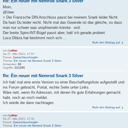
Re: Èin neuer mit Nemrod Snark 3 Silver
Moin,
@Uwe:
> Der Franzsche DIN Anschluss passt bei meinem Snark leider Nicht.
Da hast Du leider recht. Nicht mal das Gewinde ist das gleiche, so dass
man nur schwer was umpfriemeln könnte. :evil:
Der breite Spiro-INT-Bügel passt aber, hab' ich gerade probiert.
Luca Dibiza hat bestimmt noch so'n ...
Rufe den Beitrag auf
von
Lothar
Sa 27. Mär 2021, 17:57
Forum:
Zweischlauchregler
Thema:
Èin neuer mit Nemrod Snark 3 Silver
Antworten:
62
Zugriffe:
221345
Re: Èin neuer mit Nemrod Snark 3 Silver
Ich hab' mal eine erste Version so einer Beschaffungsliste aufgestellt und
ins Forum gebracht, Portal, rechte Seite unter Links.
Wäre nett, wenn Ihr Adressen, mit denen Ihr gute Erfahrungen gemacht
habt, noch an mich meldet.
Ich würde die dann nachtragen.
Rufe den Beitrag auf
von
Lothar
Sa 27. Mär 2021, 17:31
Forum:
Zweischlauchregler
Thema:
Èin neuer mit Nemrod Snark 3 Silver