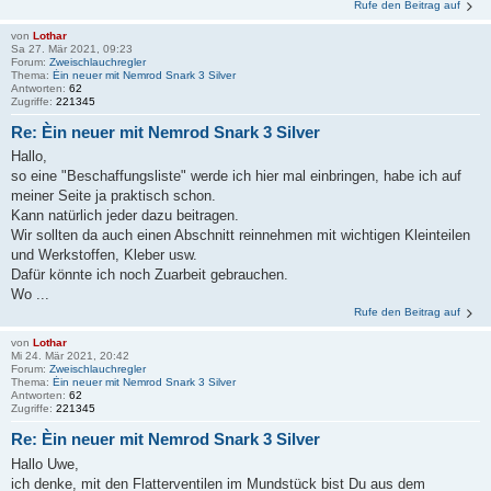
Rufe den Beitrag auf
von
Lothar
Sa 27. Mär 2021, 09:23
Forum:
Zweischlauchregler
Thema:
Èin neuer mit Nemrod Snark 3 Silver
Antworten:
62
Zugriffe:
221345
Re: Èin neuer mit Nemrod Snark 3 Silver
Hallo,
so eine "Beschaffungsliste" werde ich hier mal einbringen, habe ich auf
meiner Seite ja praktisch schon.
Kann natürlich jeder dazu beitragen.
Wir sollten da auch einen Abschnitt reinnehmen mit wichtigen Kleinteilen
und Werkstoffen, Kleber usw.
Dafür könnte ich noch Zuarbeit gebrauchen.
Wo ...
Rufe den Beitrag auf
von
Lothar
Mi 24. Mär 2021, 20:42
Forum:
Zweischlauchregler
Thema:
Èin neuer mit Nemrod Snark 3 Silver
Antworten:
62
Zugriffe:
221345
Re: Èin neuer mit Nemrod Snark 3 Silver
Hallo Uwe,
ich denke, mit den Flatterventilen im Mundstück bist Du aus dem