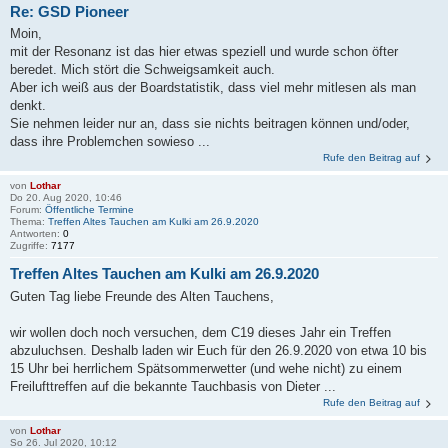
Re: GSD Pioneer
Moin,
mit der Resonanz ist das hier etwas speziell und wurde schon öfter
beredet. Mich stört die Schweigsamkeit auch.
Aber ich weiß aus der Boardstatistik, dass viel mehr mitlesen als man
denkt.
Sie nehmen leider nur an, dass sie nichts beitragen können und/oder,
dass ihre Problemchen sowieso ...
Rufe den Beitrag auf
von
Lothar
Do 20. Aug 2020, 10:46
Forum:
Öffentliche Termine
Thema:
Treffen Altes Tauchen am Kulki am 26.9.2020
Antworten:
0
Zugriffe:
7177
Treffen Altes Tauchen am Kulki am 26.9.2020
Guten Tag liebe Freunde des Alten Tauchens,
wir wollen doch noch versuchen, dem C19 dieses Jahr ein Treffen
abzuluchsen. Deshalb laden wir Euch für den 26.9.2020 von etwa 10 bis
15 Uhr bei herrlichem Spätsommerwetter (und wehe nicht) zu einem
Freilufttreffen auf die bekannte Tauchbasis von Dieter ...
Rufe den Beitrag auf
von
Lothar
So 26. Jul 2020, 10:12