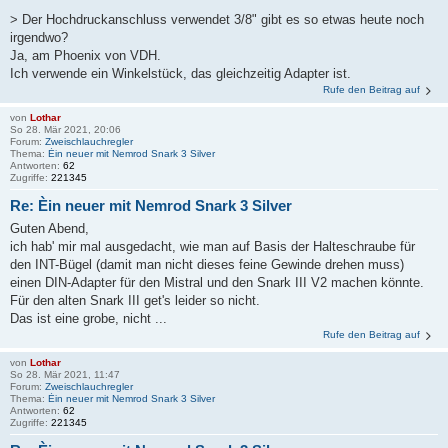
> Der Hochdruckanschluss verwendet 3/8" gibt es so etwas heute noch
irgendwo?
Ja, am Phoenix von VDH.
Ich verwende ein Winkelstück, das gleichzeitig Adapter ist.
Rufe den Beitrag auf
von
Lothar
So 28. Mär 2021, 20:06
Forum:
Zweischlauchregler
Thema:
Èin neuer mit Nemrod Snark 3 Silver
Antworten:
62
Zugriffe:
221345
Re: Èin neuer mit Nemrod Snark 3 Silver
Guten Abend,
ich hab' mir mal ausgedacht, wie man auf Basis der Halteschraube für
den INT-Bügel (damit man nicht dieses feine Gewinde drehen muss)
einen DIN-Adapter für den Mistral und den Snark III V2 machen könnte.
Für den alten Snark III get's leider so nicht.
Das ist eine grobe, nicht ...
Rufe den Beitrag auf
von
Lothar
So 28. Mär 2021, 11:47
Forum:
Zweischlauchregler
Thema:
Èin neuer mit Nemrod Snark 3 Silver
Antworten:
62
Zugriffe:
221345