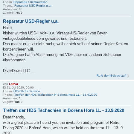
Forum:
Reparatur / Restauration
Thema:
Reparatur USD-Regler u.a.
Antworten:
0
Zugriffe:
7632
Reparatur USD-Regler u.a.
Hallo,
bisher wurden USD-, Voit- u.a. Vintage-US-Regler von Bryan
vintagedoublehose.com gewartet und restauriert.
Das macht er jetzt nicht mehr, weil er sich voll auf seinen Regler Kraken
konzentrieren will.
Die Aufgabe hat in Abstimmung mit VDH aber ein anderer Schrauber
übernommen:
DiverDown LLC ...
Rufe den Beitrag auf
von
Lothar
Di 21. Jul 2020, 09:00
Forum:
Öffentliche Termine
Thema:
Treffen der HDS Tschechien in Borena Hora 11. - 13.9.2020
Antworten:
0
Zugriffe:
6092
Treffen der HDS Tschechien in Borena Hora 11. - 13.9.2020
Dear friends,
with a great pleasure I send you the invitation and program of Retro
Diving 2020 at Bořená Hora, which will be held on the term 11. - 13. 9.
2020.