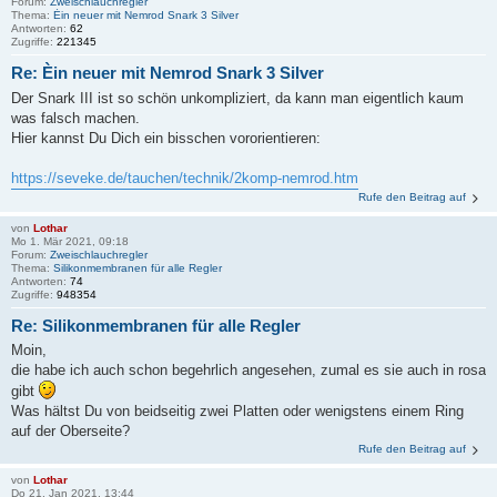
Forum:
Zweischlauchregler
Thema:
Èin neuer mit Nemrod Snark 3 Silver
Antworten:
62
Zugriffe:
221345
Re: Èin neuer mit Nemrod Snark 3 Silver
Der Snark III ist so schön unkompliziert, da kann man eigentlich kaum
was falsch machen.
Hier kannst Du Dich ein bisschen vororientieren:
https://seveke.de/tauchen/technik/2komp-nemrod.htm
Rufe den Beitrag auf
von
Lothar
Mo 1. Mär 2021, 09:18
Forum:
Zweischlauchregler
Thema:
Silikonmembranen für alle Regler
Antworten:
74
Zugriffe:
948354
Re: Silikonmembranen für alle Regler
Moin,
die habe ich auch schon begehrlich angesehen, zumal es sie auch in rosa
gibt
Was hältst Du von beidseitig zwei Platten oder wenigstens einem Ring
auf der Oberseite?
Rufe den Beitrag auf
von
Lothar
Do 21. Jan 2021, 13:44