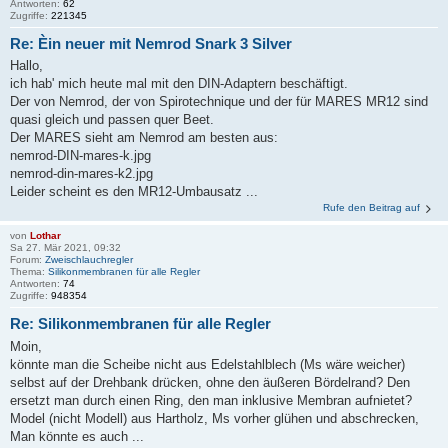
Antworten:
62
Zugriffe:
221345
Re: Èin neuer mit Nemrod Snark 3 Silver
Hallo,
ich hab' mich heute mal mit den DIN-Adaptern beschäftigt.
Der von Nemrod, der von Spirotechnique und der für MARES MR12 sind
quasi gleich und passen quer Beet.
Der MARES sieht am Nemrod am besten aus:
nemrod-DIN-mares-k.jpg
nemrod-din-mares-k2.jpg
Leider scheint es den MR12-Umbausatz ...
Rufe den Beitrag auf
von
Lothar
Sa 27. Mär 2021, 09:32
Forum:
Zweischlauchregler
Thema:
Silikonmembranen für alle Regler
Antworten:
74
Zugriffe:
948354
Re: Silikonmembranen für alle Regler
Moin,
könnte man die Scheibe nicht aus Edelstahlblech (Ms wäre weicher)
selbst auf der Drehbank drücken, ohne den äußeren Bördelrand? Den
ersetzt man durch einen Ring, den man inklusive Membran aufnietet?
Model (nicht Modell) aus Hartholz, Ms vorher glühen und abschrecken,
Man könnte es auch ...