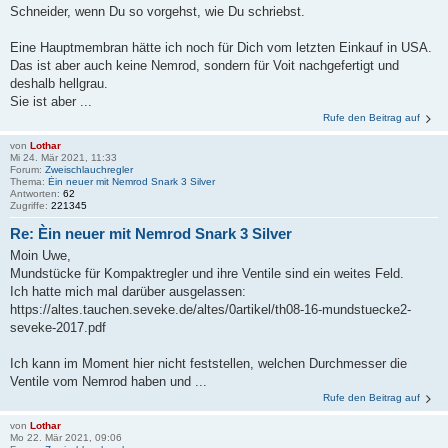
Schneider, wenn Du so vorgehst, wie Du schriebst.
Eine Hauptmembran hätte ich noch für Dich vom letzten Einkauf in USA.
Das ist aber auch keine Nemrod, sondern für Voit nachgefertigt und
deshalb hellgrau.
Sie ist aber ...
Rufe den Beitrag auf
von
Lothar
Mi 24. Mär 2021, 11:33
Forum:
Zweischlauchregler
Thema:
Èin neuer mit Nemrod Snark 3 Silver
Antworten:
62
Zugriffe:
221345
Re: Èin neuer mit Nemrod Snark 3 Silver
Moin Uwe,
Mundstücke für Kompaktregler und ihre Ventile sind ein weites Feld.
Ich hatte mich mal darüber ausgelassen:
https://altes.tauchen.seveke.de/altes/0artikel/th08-16-mundstuecke2-
seveke-2017.pdf
Ich kann im Moment hier nicht feststellen, welchen Durchmesser die
Ventile vom Nemrod haben und ...
Rufe den Beitrag auf
von
Lothar
Mo 22. Mär 2021, 09:06