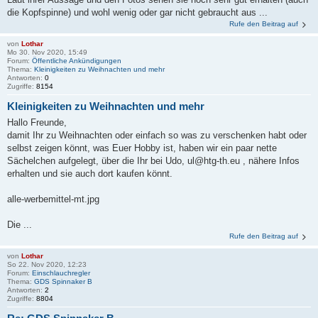
die Kopfspinne) und wohl wenig oder gar nicht gebraucht aus ...
Rufe den Beitrag auf
von
Lothar
Mo 30. Nov 2020, 15:49
Forum:
Öffentliche Ankündigungen
Thema:
Kleinigkeiten zu Weihnachten und mehr
Antworten:
0
Zugriffe:
8154
Kleinigkeiten zu Weihnachten und mehr
Hallo Freunde,
damit Ihr zu Weihnachten oder einfach so was zu verschenken habt oder
selbst zeigen könnt, was Euer Hobby ist, haben wir ein paar nette
Sächelchen aufgelegt, über die Ihr bei Udo, ul@htg-th.eu , nähere Infos
erhalten und sie auch dort kaufen könnt.
alle-werbemittel-mt.jpg
Die ...
Rufe den Beitrag auf
von
Lothar
So 22. Nov 2020, 12:23
Forum:
Einschlauchregler
Thema:
GDS Spinnaker B
Antworten:
2
Zugriffe:
8804