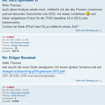
Re: GDS Spinnaker B
Moin Thomas,
auch diese Analyse würde mich, vielleicht mit der des Pioneer zusammen
und ein bisschen Geschichte von GSD, mit etwas schärferen
und
höher aufgelösten Fotos für die TH15 (deadline 15.4.2021) sehr
interessieren.
Corona sei Dank (Pfui!) hast Du ja vielleicht etwas Zeit?
Rufe den Beitrag auf
von
Lothar
So 22. Nov 2020, 11:45
Forum:
Einschlauchregler
Thema:
Dräger Bocamat
Antworten:
19
Zugriffe:
38678
Re: Dräger Bocamat
Hallo Thomas,
hier taucht die erste Stufe wenigstens mit einem groben Schema mal auf:
draeger-schlauch-tg-pl70-gebranw-1973.pdf
(367.36 KiB) 1535-mal heruntergeladen
Rufe den Beitrag auf
von
Lothar
So 22. Nov 2020, 10:42
Forum:
Einschlauchregler
Thema:
GSD Pioneer
Antworten:
4
Zugriffe:
10989