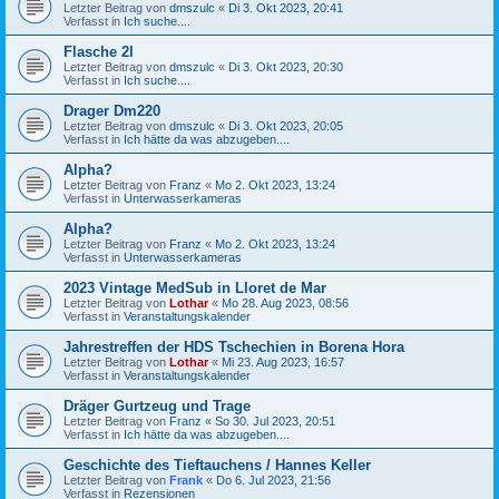
Letzter Beitrag von
dmszulc
«
Di 3. Okt 2023, 20:41
Verfasst in
Ich suche....
Flasche 2l
Letzter Beitrag von
dmszulc
«
Di 3. Okt 2023, 20:30
Verfasst in
Ich suche....
Drager Dm220
Letzter Beitrag von
dmszulc
«
Di 3. Okt 2023, 20:05
Verfasst in
Ich hätte da was abzugeben....
Alpha?
Letzter Beitrag von
Franz
«
Mo 2. Okt 2023, 13:24
Verfasst in
Unterwasserkameras
Alpha?
Letzter Beitrag von
Franz
«
Mo 2. Okt 2023, 13:24
Verfasst in
Unterwasserkameras
2023 Vintage MedSub in Lloret de Mar
Letzter Beitrag von
Lothar
«
Mo 28. Aug 2023, 08:56
Verfasst in
Veranstaltungskalender
Jahrestreffen der HDS Tschechien in Borena Hora
Letzter Beitrag von
Lothar
«
Mi 23. Aug 2023, 16:57
Verfasst in
Veranstaltungskalender
Dräger Gurtzeug und Trage
Letzter Beitrag von
Franz
«
So 30. Jul 2023, 20:51
Verfasst in
Ich hätte da was abzugeben....
Geschichte des Tieftauchens / Hannes Keller
Letzter Beitrag von
Frank
«
Do 6. Jul 2023, 21:56
Verfasst in
Rezensionen