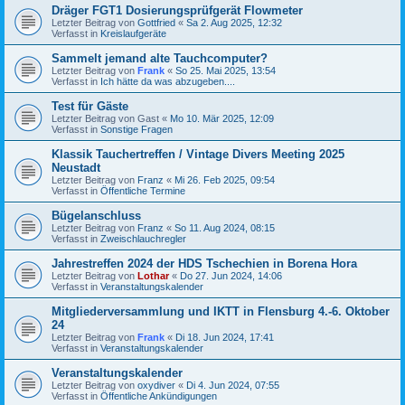
Dräger FGT1 Dosierungsprüfgerät Flowmeter
Letzter Beitrag von
Gottfried
«
Sa 2. Aug 2025, 12:32
Verfasst in
Kreislaufgeräte
Sammelt jemand alte Tauchcomputer?
Letzter Beitrag von
Frank
«
So 25. Mai 2025, 13:54
Verfasst in
Ich hätte da was abzugeben....
Test für Gäste
Letzter Beitrag von
Gast
«
Mo 10. Mär 2025, 12:09
Verfasst in
Sonstige Fragen
Klassik Tauchertreffen / Vintage Divers Meeting 2025
Neustadt
Letzter Beitrag von
Franz
«
Mi 26. Feb 2025, 09:54
Verfasst in
Öffentliche Termine
Bügelanschluss
Letzter Beitrag von
Franz
«
So 11. Aug 2024, 08:15
Verfasst in
Zweischlauchregler
Jahrestreffen 2024 der HDS Tschechien in Borena Hora
Letzter Beitrag von
Lothar
«
Do 27. Jun 2024, 14:06
Verfasst in
Veranstaltungskalender
Mitgliederversammlung und IKTT in Flensburg 4.-6. Oktober
24
Letzter Beitrag von
Frank
«
Di 18. Jun 2024, 17:41
Verfasst in
Veranstaltungskalender
Veranstaltungskalender
Letzter Beitrag von
oxydiver
«
Di 4. Jun 2024, 07:55
Verfasst in
Öffentliche Ankündigungen