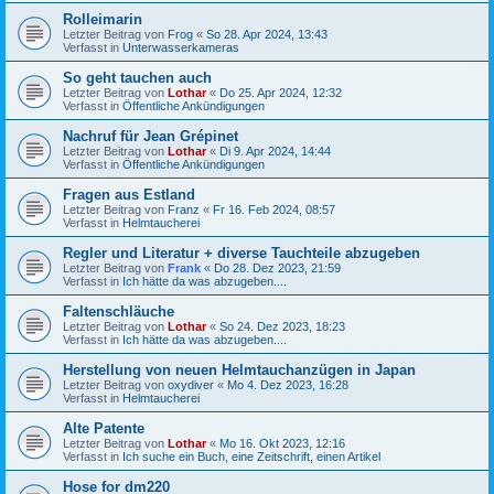
Rolleimarin
Letzter Beitrag von
Frog
«
So 28. Apr 2024, 13:43
Verfasst in
Unterwasserkameras
So geht tauchen auch
Letzter Beitrag von
Lothar
«
Do 25. Apr 2024, 12:32
Verfasst in
Öffentliche Ankündigungen
Nachruf für Jean Grépinet
Letzter Beitrag von
Lothar
«
Di 9. Apr 2024, 14:44
Verfasst in
Öffentliche Ankündigungen
Fragen aus Estland
Letzter Beitrag von
Franz
«
Fr 16. Feb 2024, 08:57
Verfasst in
Helmtaucherei
Regler und Literatur + diverse Tauchteile abzugeben
Letzter Beitrag von
Frank
«
Do 28. Dez 2023, 21:59
Verfasst in
Ich hätte da was abzugeben....
Faltenschläuche
Letzter Beitrag von
Lothar
«
So 24. Dez 2023, 18:23
Verfasst in
Ich hätte da was abzugeben....
Herstellung von neuen Helmtauchanzügen in Japan
Letzter Beitrag von
oxydiver
«
Mo 4. Dez 2023, 16:28
Verfasst in
Helmtaucherei
Alte Patente
Letzter Beitrag von
Lothar
«
Mo 16. Okt 2023, 12:16
Verfasst in
Ich suche ein Buch, eine Zeitschrift, einen Artikel
Hose for dm220