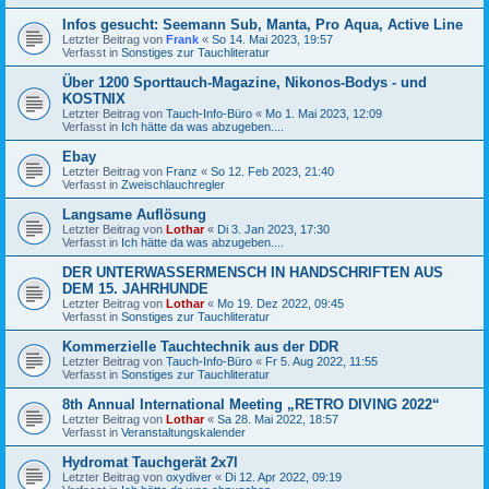
Infos gesucht: Seemann Sub, Manta, Pro Aqua, Active Line
Letzter Beitrag von
Frank
«
So 14. Mai 2023, 19:57
Verfasst in
Sonstiges zur Tauchliteratur
Über 1200 Sporttauch-Magazine, Nikonos-Bodys - und
KOSTNIX
Letzter Beitrag von
Tauch-Info-Büro
«
Mo 1. Mai 2023, 12:09
Verfasst in
Ich hätte da was abzugeben....
Ebay
Letzter Beitrag von
Franz
«
So 12. Feb 2023, 21:40
Verfasst in
Zweischlauchregler
Langsame Auflösung
Letzter Beitrag von
Lothar
«
Di 3. Jan 2023, 17:30
Verfasst in
Ich hätte da was abzugeben....
DER UNTERWASSERMENSCH IN HANDSCHRIFTEN AUS
DEM 15. JAHRHUNDE
Letzter Beitrag von
Lothar
«
Mo 19. Dez 2022, 09:45
Verfasst in
Sonstiges zur Tauchliteratur
Kommerzielle Tauchtechnik aus der DDR
Letzter Beitrag von
Tauch-Info-Büro
«
Fr 5. Aug 2022, 11:55
Verfasst in
Sonstiges zur Tauchliteratur
8th Annual International Meeting „RETRO DIVING 2022“
Letzter Beitrag von
Lothar
«
Sa 28. Mai 2022, 18:57
Verfasst in
Veranstaltungskalender
Hydromat Tauchgerät 2x7l
Letzter Beitrag von
oxydiver
«
Di 12. Apr 2022, 09:19