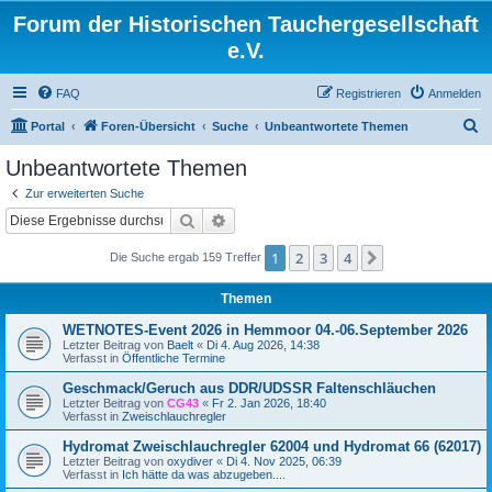
Forum der Historischen Tauchergesellschaft
e.V.
FAQ
Registrieren
Anmelden
S
Portal
Foren-Übersicht
Suche
Unbeantwortete Themen
u
Unbeantwortete Themen
c
Zur erweiterten Suche
h
Suche
Erweiterte Suche
e
1
2
3
4
Nächste
Die Suche ergab 159 Treffer
Themen
WETNOTES-Event 2026 in Hemmoor 04.-06.September 2026
Letzter Beitrag von
Baelt
«
Di 4. Aug 2026, 14:38
Verfasst in
Öffentliche Termine
Geschmack/Geruch aus DDR/UDSSR Faltenschläuchen
Letzter Beitrag von
CG43
«
Fr 2. Jan 2026, 18:40
Verfasst in
Zweischlauchregler
Hydromat Zweischlauchregler 62004 und Hydromat 66 (62017)
Letzter Beitrag von
oxydiver
«
Di 4. Nov 2025, 06:39
Verfasst in
Ich hätte da was abzugeben....