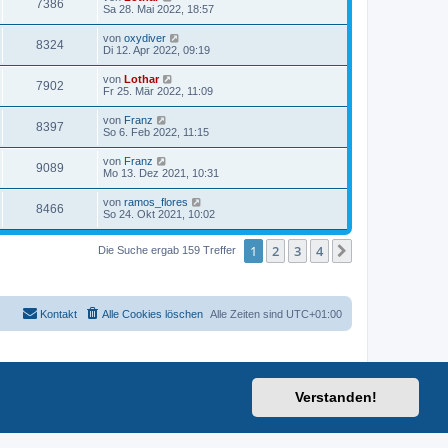
7386
Sa 28. Mai 2022, 18:57
von
oxydiver
8324
Di 12. Apr 2022, 09:19
von
Lothar
7902
Fr 25. Mär 2022, 11:09
von
Franz
8397
So 6. Feb 2022, 11:15
von
Franz
9089
Mo 13. Dez 2021, 10:31
von
ramos_flores
8466
So 24. Okt 2021, 10:02
1
2
3
4
Nächste
Die Suche ergab 159 Treffer
Kontakt
Alle Cookies löschen
Alle Zeiten sind
UTC+01:00
Verstanden!