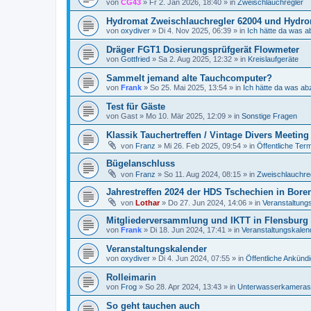
von
CG43
»
Fr 2. Jan 2026, 18:40
» in
Zweischlauchregler
Hydromat Zweischlauchregler 62004 und Hydrom
von
oxydiver
»
Di 4. Nov 2025, 06:39
» in
Ich hätte da was a
Dräger FGT1 Dosierungsprüfgerät Flowmeter
von
Gottfried
»
Sa 2. Aug 2025, 12:32
» in
Kreislaufgeräte
Sammelt jemand alte Tauchcomputer?
von
Frank
»
So 25. Mai 2025, 13:54
» in
Ich hätte da was ab
Test für Gäste
von
Gast
»
Mo 10. Mär 2025, 12:09
» in
Sonstige Fragen
Klassik Tauchertreffen / Vintage Divers Meeting
von
Franz
»
Mi 26. Feb 2025, 09:54
» in
Öffentliche Ter
Bügelanschluss
von
Franz
»
So 11. Aug 2024, 08:15
» in
Zweischlauchre
Jahrestreffen 2024 der HDS Tschechien in Bore
von
Lothar
»
Do 27. Jun 2024, 14:06
» in
Veranstaltung
Mitgliederversammlung und IKTT in Flensburg 4
von
Frank
»
Di 18. Jun 2024, 17:41
» in
Veranstaltungskalen
Veranstaltungskalender
von
oxydiver
»
Di 4. Jun 2024, 07:55
» in
Öffentliche Ankünd
Rolleimarin
von
Frog
»
So 28. Apr 2024, 13:43
» in
Unterwasserkameras
So geht tauchen auch