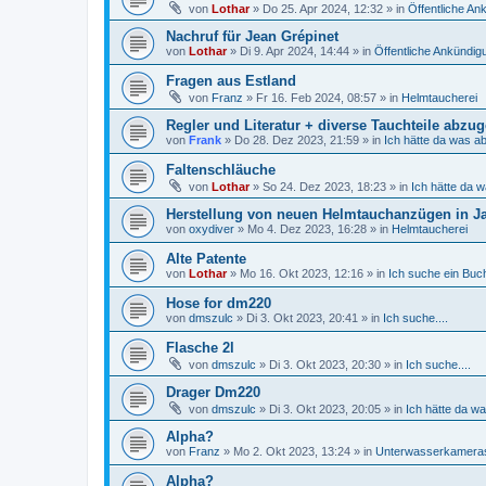
von
Lothar
»
Do 25. Apr 2024, 12:32
» in
Öffentliche A
Nachruf für Jean Grépinet
von
Lothar
»
Di 9. Apr 2024, 14:44
» in
Öffentliche Ankündi
Fragen aus Estland
von
Franz
»
Fr 16. Feb 2024, 08:57
» in
Helmtaucherei
Regler und Literatur + diverse Tauchteile abzu
von
Frank
»
Do 28. Dez 2023, 21:59
» in
Ich hätte da was a
Faltenschläuche
von
Lothar
»
So 24. Dez 2023, 18:23
» in
Ich hätte da 
Herstellung von neuen Helmtauchanzügen in J
von
oxydiver
»
Mo 4. Dez 2023, 16:28
» in
Helmtaucherei
Alte Patente
von
Lothar
»
Mo 16. Okt 2023, 12:16
» in
Ich suche ein Buch,
Hose for dm220
von
dmszulc
»
Di 3. Okt 2023, 20:41
» in
Ich suche....
Flasche 2l
von
dmszulc
»
Di 3. Okt 2023, 20:30
» in
Ich suche....
Drager Dm220
von
dmszulc
»
Di 3. Okt 2023, 20:05
» in
Ich hätte da w
Alpha?
von
Franz
»
Mo 2. Okt 2023, 13:24
» in
Unterwasserkamera
Alpha?