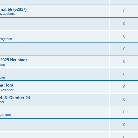
at 66 (62017)
0
bzugeben....
0
0
zugeben....
0
 2025 Neustadt
0
mine
0
gler
na Hora
0
skalender
.-6. Oktober 24
0
der
0
igungen
0
0