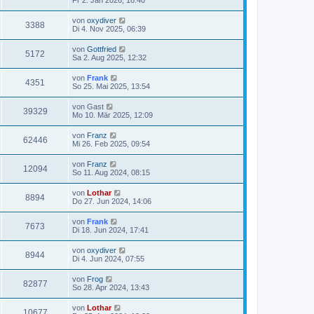
von
oxydiver
3388
Di 4. Nov 2025, 06:39
von
Gottfried
5172
Sa 2. Aug 2025, 12:32
von
Frank
4351
So 25. Mai 2025, 13:54
von
Gast
39329
Mo 10. Mär 2025, 12:09
von
Franz
62446
Mi 26. Feb 2025, 09:54
von
Franz
12094
So 11. Aug 2024, 08:15
von
Lothar
8894
Do 27. Jun 2024, 14:06
von
Frank
7673
Di 18. Jun 2024, 17:41
von
oxydiver
8944
Di 4. Jun 2024, 07:55
von
Frog
82877
So 28. Apr 2024, 13:43
von
Lothar
10677