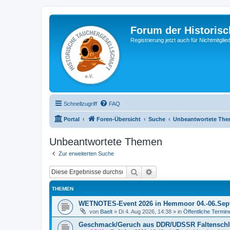
Forum der Historisc
Registrierung jetzt auch für Nichtmitgl
Schnellzugriff
FAQ
Portal
Foren-Übersicht
Suche
Unbeantwortete Th
Unbeantwortete Themen
Zur erweiterten Suche
Suche
Erweiterte Suche
THEMEN
WETNOTES-Event 2026 in Hemmoor 04.-06.Sep
von
Baelt
»
Di 4. Aug 2026, 14:38
» in
Öffentliche Termin
Geschmack/Geruch aus DDR/UDSSR Faltensch