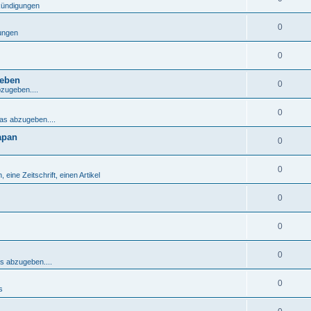
nkündigungen
0
gungen
0
geben
0
bzugeben....
0
was abzugeben....
apan
0
0
 eine Zeitschrift, einen Artikel
0
0
0
as abzugeben....
0
s