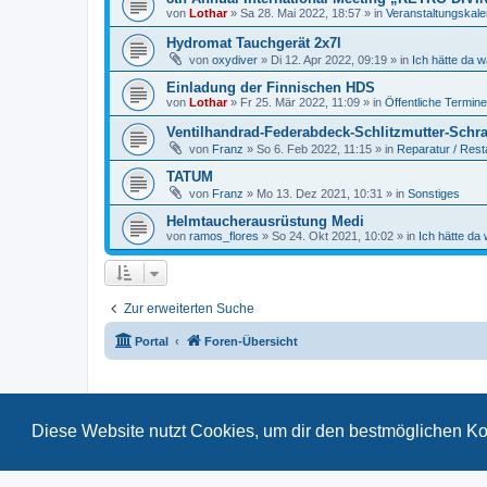
von
Lothar
»
Sa 28. Mai 2022, 18:57
» in
Veranstaltungskal
Hydromat Tauchgerät 2x7l
von
oxydiver
»
Di 12. Apr 2022, 09:19
» in
Ich hätte da 
Einladung der Finnischen HDS
von
Lothar
»
Fr 25. Mär 2022, 11:09
» in
Öffentliche Termine
Ventilhandrad-Federabdeck-Schlitzmutter-Schr
von
Franz
»
So 6. Feb 2022, 11:15
» in
Reparatur / Rest
TATUM
von
Franz
»
Mo 13. Dez 2021, 10:31
» in
Sonstiges
Helmtaucherausrüstung Medi
von
ramos_flores
»
So 24. Okt 2021, 10:02
» in
Ich hätte da
Zur erweiterten Suche
Portal
Foren-Übersicht
Diese Website nutzt Cookies, um dir den bestmöglichen Ko