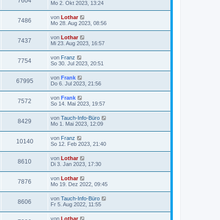
7604
Mo 2. Okt 2023, 13:24
von
Lothar
7486
Mo 28. Aug 2023, 08:56
von
Lothar
7437
Mi 23. Aug 2023, 16:57
von
Franz
7754
So 30. Jul 2023, 20:51
von
Frank
67995
Do 6. Jul 2023, 21:56
von
Frank
7572
So 14. Mai 2023, 19:57
von
Tauch-Info-Büro
8429
Mo 1. Mai 2023, 12:09
von
Franz
10140
So 12. Feb 2023, 21:40
von
Lothar
8610
Di 3. Jan 2023, 17:30
von
Lothar
7876
Mo 19. Dez 2022, 09:45
von
Tauch-Info-Büro
8606
Fr 5. Aug 2022, 11:55
von
Lothar