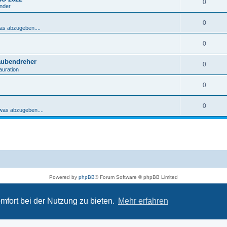
0
ender
0
was abzugeben....
0
aubendreher
0
auration
0
0
 was abzugeben....
Powered by
phpBB
® Forum Software © phpBB Limited
Deutsche Übersetzung durch
phpBB.de
Datenschutz
|
Nutzungsbedingungen
mfort bei der Nutzung zu bieten.
Mehr erfahren