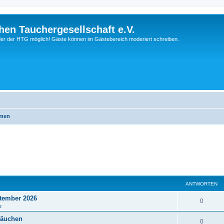
hen Tauchergesellschaft e.V.
ieder der HTG möglich! Gäste können im Gästebereich moderiert schreiben.
emen
ANTWORTEN
tember 2026
0
e
läuchen
0