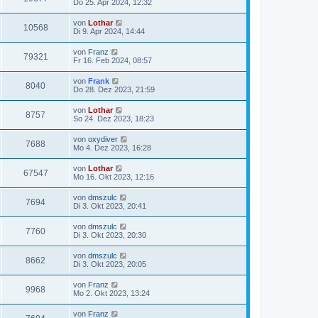
Do 25. Apr 2024, 12:32
von
Lothar
10568
Di 9. Apr 2024, 14:44
von
Franz
79321
Fr 16. Feb 2024, 08:57
von
Frank
8040
Do 28. Dez 2023, 21:59
von
Lothar
8757
So 24. Dez 2023, 18:23
von
oxydiver
7688
Mo 4. Dez 2023, 16:28
von
Lothar
67547
Mo 16. Okt 2023, 12:16
von
dmszulc
7694
Di 3. Okt 2023, 20:41
von
dmszulc
7760
Di 3. Okt 2023, 20:30
von
dmszulc
8662
Di 3. Okt 2023, 20:05
von
Franz
9968
Mo 2. Okt 2023, 13:24
von
Franz