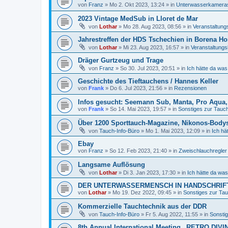
von
Franz
»
Mo 2. Okt 2023, 13:24
» in
Unterwasserkamera
2023 Vintage MedSub in Lloret de Mar
von
Lothar
»
Mo 28. Aug 2023, 08:56
» in
Veranstaltung
Jahrestreffen der HDS Tschechien in Borena Ho
von
Lothar
»
Mi 23. Aug 2023, 16:57
» in
Veranstaltungs
Dräger Gurtzeug und Trage
von
Franz
»
So 30. Jul 2023, 20:51
» in
Ich hätte da was
Geschichte des Tieftauchens / Hannes Keller
von
Frank
»
Do 6. Jul 2023, 21:56
» in
Rezensionen
Infos gesucht: Seemann Sub, Manta, Pro Aqua, 
von
Frank
»
So 14. Mai 2023, 19:57
» in
Sonstiges zur Tauchl
Über 1200 Sporttauch-Magazine, Nikonos-Body
von
Tauch-Info-Büro
»
Mo 1. Mai 2023, 12:09
» in
Ich hä
Ebay
von
Franz
»
So 12. Feb 2023, 21:40
» in
Zweischlauchregler
Langsame Auflösung
von
Lothar
»
Di 3. Jan 2023, 17:30
» in
Ich hätte da was
DER UNTERWASSERMENSCH IN HANDSCHRIFT
von
Lothar
»
Mo 19. Dez 2022, 09:45
» in
Sonstiges zur Tauc
Kommerzielle Tauchtechnik aus der DDR
von
Tauch-Info-Büro
»
Fr 5. Aug 2022, 11:55
» in
Sonstig
8th Annual International Meeting „RETRO DIVI