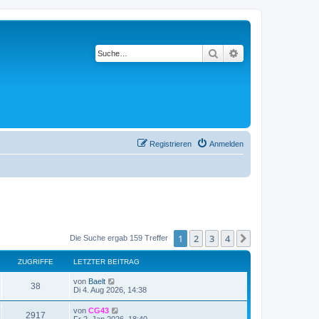
Suche
Erweiterte Suche
Registrieren
Anmelden
1
2
3
4
Nächste
Die Suche ergab 159 Treffer
ZUGRIFFE
LETZTER BEITRAG
von
Baelt
38
Di 4. Aug 2026, 14:38
von
CG43
2917
Fr 2. Jan 2026, 18:40