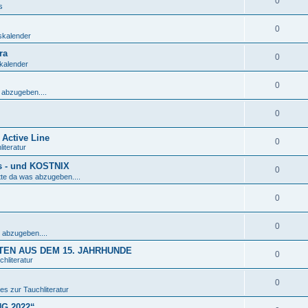
0
s
0
skalender
ra
0
kalender
0
 abzugeben....
0
Active Line
0
iteratur
s - und KOSTNIX
0
tte da was abzugeben....
0
0
 abzugeben....
EN AUS DEM 15. JAHRHUNDE
0
hliteratur
0
es zur Tauchliteratur
NG 2022“