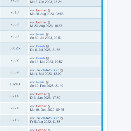
7706
Mo 2. Okt 2023, 13:24
von
Lothar
7610
Mo 28. Aug 2023, 08:56
von
Lothar
7553
Mi 23. Aug 2023, 16:57
von
Franz
7850
So 30. Jul 2023, 20:51
von
Frank
68125
Do 6. Jul 2023, 21:56
von
Frank
7682
So 14. Mai 2023, 19:57
von
Tauch-Info-Büro
8539
Mo 1. Mai 2023, 12:09
von
Franz
10243
So 12. Feb 2023, 21:40
von
Lothar
8714
Di 3. Jan 2023, 17:30
von
Lothar
7974
Mo 19. Dez 2022, 09:45
von
Tauch-Info-Büro
8715
Fr 5. Aug 2022, 11:55
von
Lothar