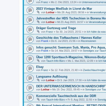
von
Franz
»
Mo 2. Okt 2023, 13:24
» in
Unterwasserkamera
2023 Vintage MedSub in Lloret de Mar
von
Lothar
»
Mo 28. Aug 2023, 08:56
» in
Veranstaltung
Jahrestreffen der HDS Tschechien in Borena Ho
von
Lothar
»
Mi 23. Aug 2023, 16:57
» in
Veranstaltungs
Dräger Gurtzeug und Trage
von
Franz
»
So 30. Jul 2023, 20:51
» in
Ich hätte da was
Geschichte des Tieftauchens / Hannes Keller
von
Frank
»
Do 6. Jul 2023, 21:56
» in
Rezensionen
Infos gesucht: Seemann Sub, Manta, Pro Aqua, 
von
Frank
»
So 14. Mai 2023, 19:57
» in
Sonstiges zur Tauchl
Über 1200 Sporttauch-Magazine, Nikonos-Body
von
Tauch-Info-Büro
»
Mo 1. Mai 2023, 12:09
» in
Ich hä
Ebay
von
Franz
»
So 12. Feb 2023, 21:40
» in
Zweischlauchregler
Langsame Auflösung
von
Lothar
»
Di 3. Jan 2023, 17:30
» in
Ich hätte da was
DER UNTERWASSERMENSCH IN HANDSCHRIFT
von
Lothar
»
Mo 19. Dez 2022, 09:45
» in
Sonstiges zur Tauc
Kommerzielle Tauchtechnik aus der DDR
von
Tauch-Info-Büro
»
Fr 5. Aug 2022, 11:55
» in
Sonstig
8th Annual International Meeting „RETRO DIVI