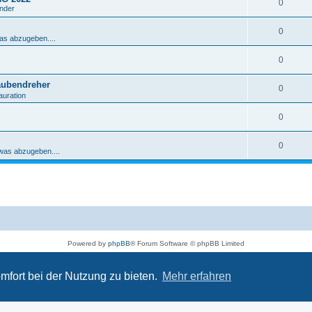
0
ender
0
was abzugeben....
0
aubendreher
0
auration
0
0
 was abzugeben....
Powered by
phpBB
® Forum Software © phpBB Limited
Deutsche Übersetzung durch
phpBB.de
Datenschutz
|
Nutzungsbedingungen
mfort bei der Nutzung zu bieten.
Mehr erfahren