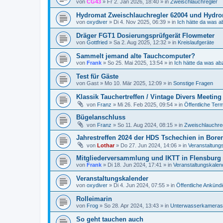
von
CG43
»
Fr 2. Jan 2026, 18:40
» in
Zweischlauchregler
Hydromat Zweischlauchregler 62004 und Hydrom
von
oxydiver
»
Di 4. Nov 2025, 06:39
» in
Ich hätte da was a
Dräger FGT1 Dosierungsprüfgerät Flowmeter
von
Gottfried
»
Sa 2. Aug 2025, 12:32
» in
Kreislaufgeräte
Sammelt jemand alte Tauchcomputer?
von
Frank
»
So 25. Mai 2025, 13:54
» in
Ich hätte da was ab
Test für Gäste
von
Gast
»
Mo 10. Mär 2025, 12:09
» in
Sonstige Fragen
Klassik Tauchertreffen / Vintage Divers Meeting
von
Franz
»
Mi 26. Feb 2025, 09:54
» in
Öffentliche Ter
Bügelanschluss
von
Franz
»
So 11. Aug 2024, 08:15
» in
Zweischlauchre
Jahrestreffen 2024 der HDS Tschechien in Bore
von
Lothar
»
Do 27. Jun 2024, 14:06
» in
Veranstaltung
Mitgliederversammlung und IKTT in Flensburg 4
von
Frank
»
Di 18. Jun 2024, 17:41
» in
Veranstaltungskalen
Veranstaltungskalender
von
oxydiver
»
Di 4. Jun 2024, 07:55
» in
Öffentliche Ankünd
Rolleimarin
von
Frog
»
So 28. Apr 2024, 13:43
» in
Unterwasserkameras
So geht tauchen auch