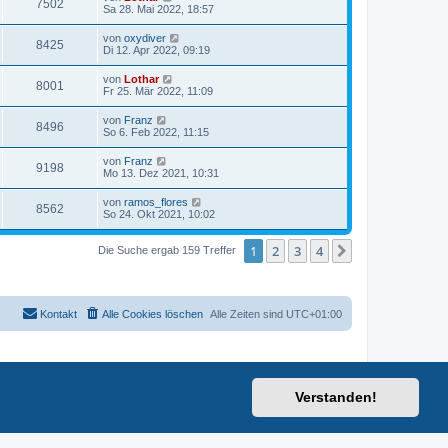
7502
Sa 28. Mai 2022, 18:57
von
oxydiver
8425
Di 12. Apr 2022, 09:19
von
Lothar
8001
Fr 25. Mär 2022, 11:09
von
Franz
8496
So 6. Feb 2022, 11:15
von
Franz
9198
Mo 13. Dez 2021, 10:31
von
ramos_flores
8562
So 24. Okt 2021, 10:02
1
2
3
4
Nächste
Die Suche ergab 159 Treffer
Kontakt
Alle Cookies löschen
Alle Zeiten sind
UTC+01:00
Verstanden!