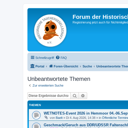
Forum der Historisc
Registrierung jetzt auch für Nichtmitgl
Schnellzugriff
FAQ
Portal
Foren-Übersicht
Suche
Unbeantwortete Th
Unbeantwortete Themen
Zur erweiterten Suche
Suche
Erweiterte Suche
THEMEN
WETNOTES-Event 2026 in Hemmoor 04.-06.Sep
von
Baelt
»
Di 4. Aug 2026, 14:38
» in
Öffentliche Termin
Geschmack/Geruch aus DDR/UDSSR Faltensch