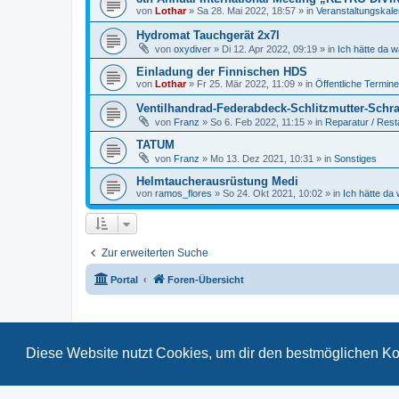
von
Lothar
»
Sa 28. Mai 2022, 18:57
» in
Veranstaltungskal
Hydromat Tauchgerät 2x7l
von
oxydiver
»
Di 12. Apr 2022, 09:19
» in
Ich hätte da 
Einladung der Finnischen HDS
von
Lothar
»
Fr 25. Mär 2022, 11:09
» in
Öffentliche Termine
Ventilhandrad-Federabdeck-Schlitzmutter-Schr
von
Franz
»
So 6. Feb 2022, 11:15
» in
Reparatur / Rest
TATUM
von
Franz
»
Mo 13. Dez 2021, 10:31
» in
Sonstiges
Helmtaucherausrüstung Medi
von
ramos_flores
»
So 24. Okt 2021, 10:02
» in
Ich hätte da
Zur erweiterten Suche
Portal
Foren-Übersicht
Diese Website nutzt Cookies, um dir den bestmöglichen Ko