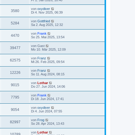
von
oxydiver
3580
Di 4. Nov 2025, 06:39
von
Gottfried
5284
Sa 2. Aug 2025, 12:32
von
Frank
4470
So 25. Mai 2025, 13:54
von
Gast
39477
Mo 10. Mär 2025, 12:09
von
Franz
62575
Mi 26. Feb 2025, 09:54
von
Franz
12226
So 11. Aug 2024, 08:15
von
Lothar
9015
Do 27. Jun 2024, 14:06
von
Frank
7795
Di 18. Jun 2024, 17:41
von
oxydiver
9054
Di 4. Jun 2024, 07:55
von
Frog
82997
So 28. Apr 2024, 13:43
von
Lothar
10789