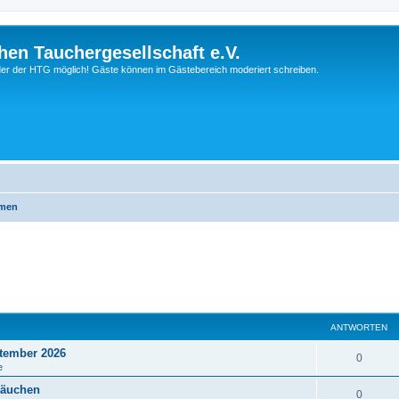
hen Tauchergesellschaft e.V.
ieder der HTG möglich! Gäste können im Gästebereich moderiert schreiben.
emen
ANTWORTEN
tember 2026
0
e
läuchen
0