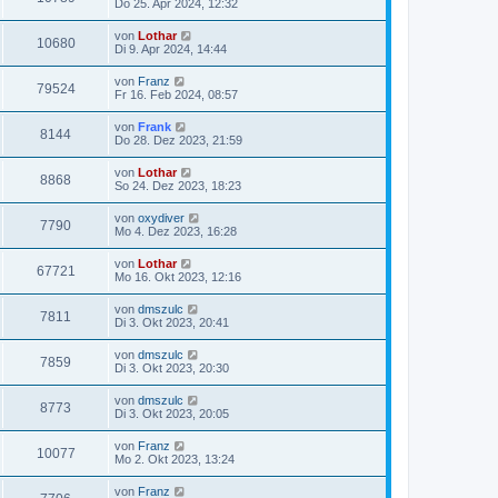
Do 25. Apr 2024, 12:32
von
Lothar
10680
Di 9. Apr 2024, 14:44
von
Franz
79524
Fr 16. Feb 2024, 08:57
von
Frank
8144
Do 28. Dez 2023, 21:59
von
Lothar
8868
So 24. Dez 2023, 18:23
von
oxydiver
7790
Mo 4. Dez 2023, 16:28
von
Lothar
67721
Mo 16. Okt 2023, 12:16
von
dmszulc
7811
Di 3. Okt 2023, 20:41
von
dmszulc
7859
Di 3. Okt 2023, 20:30
von
dmszulc
8773
Di 3. Okt 2023, 20:05
von
Franz
10077
Mo 2. Okt 2023, 13:24
von
Franz