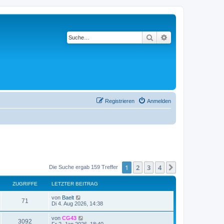
Suche
Erweiterte Suche
Registrieren
Anmelden
1
2
3
4
Nächste
Die Suche ergab 159 Treffer
ZUGRIFFE
LETZTER BEITRAG
von
Baelt
71
Di 4. Aug 2026, 14:38
von
CG43
3092
Fr 2. Jan 2026, 18:40