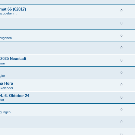
at 66 (62017)
0
bzugeben....
0
0
zugeben....
0
 2025 Neustadt
0
mine
0
gler
na Hora
0
skalender
.-6. Oktober 24
0
der
0
igungen
0
0