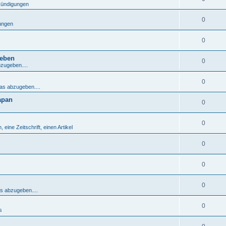
nkündigungen
0
gungen
0
geben
0
bzugeben....
0
was abzugeben....
apan
0
0
 eine Zeitschrift, einen Artikel
0
0
0
as abzugeben....
0
s