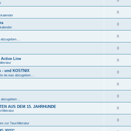
0
s
0
skalender
ra
0
kalender
0
 abzugeben....
0
Active Line
0
iteratur
s - und KOSTNIX
0
tte da was abzugeben....
0
0
 abzugeben....
EN AUS DEM 15. JAHRHUNDE
0
hliteratur
0
es zur Tauchliteratur
NG 2022“