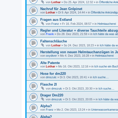
von
Lothar
»
Do 25. Apr 2024, 12:32
» in
Öffentliche A
Nachruf für Jean Grépinet
von
Lothar
»
Di 9. Apr 2024, 14:44
» in
Öffentliche Ankündi
Fragen aus Estland
von
Franz
»
Fr 16. Feb 2024, 08:57
» in
Helmtaucherei
Regler und Literatur + diverse Tauchteile abzu
von
Frank
»
Do 28. Dez 2023, 21:59
» in
Ich hätte da was a
Faltenschläuche
von
Lothar
»
So 24. Dez 2023, 18:23
» in
Ich hätte da 
Herstellung von neuen Helmtauchanzügen in J
von
oxydiver
»
Mo 4. Dez 2023, 16:28
» in
Helmtaucherei
Alte Patente
von
Lothar
»
Mo 16. Okt 2023, 12:16
» in
Ich suche ein Buch,
Hose for dm220
von
dmszulc
»
Di 3. Okt 2023, 20:41
» in
Ich suche....
Flasche 2l
von
dmszulc
»
Di 3. Okt 2023, 20:30
» in
Ich suche....
Drager Dm220
von
dmszulc
»
Di 3. Okt 2023, 20:05
» in
Ich hätte da w
Alpha?
von
Franz
»
Mo 2. Okt 2023, 13:24
» in
Unterwasserkamera
Alpha?