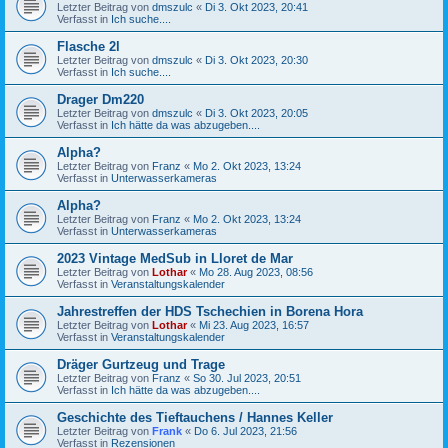
Letzter Beitrag von
dmszulc
«
Di 3. Okt 2023, 20:41
Verfasst in
Ich suche....
Flasche 2l
Letzter Beitrag von
dmszulc
«
Di 3. Okt 2023, 20:30
Verfasst in
Ich suche....
Drager Dm220
Letzter Beitrag von
dmszulc
«
Di 3. Okt 2023, 20:05
Verfasst in
Ich hätte da was abzugeben....
Alpha?
Letzter Beitrag von
Franz
«
Mo 2. Okt 2023, 13:24
Verfasst in
Unterwasserkameras
Alpha?
Letzter Beitrag von
Franz
«
Mo 2. Okt 2023, 13:24
Verfasst in
Unterwasserkameras
2023 Vintage MedSub in Lloret de Mar
Letzter Beitrag von
Lothar
«
Mo 28. Aug 2023, 08:56
Verfasst in
Veranstaltungskalender
Jahrestreffen der HDS Tschechien in Borena Hora
Letzter Beitrag von
Lothar
«
Mi 23. Aug 2023, 16:57
Verfasst in
Veranstaltungskalender
Dräger Gurtzeug und Trage
Letzter Beitrag von
Franz
«
So 30. Jul 2023, 20:51
Verfasst in
Ich hätte da was abzugeben....
Geschichte des Tieftauchens / Hannes Keller
Letzter Beitrag von
Frank
«
Do 6. Jul 2023, 21:56
Verfasst in
Rezensionen