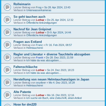
Rolleimarin
Letzter Beitrag von
Frog
«
So 28. Apr 2024, 13:43
Verfasst in
Unterwasserkameras
So geht tauchen auch
Letzter Beitrag von
Lothar
«
Do 25. Apr 2024, 12:32
Verfasst in
Öffentliche Ankündigungen
Nachruf für Jean Grépinet
Letzter Beitrag von
Lothar
«
Di 9. Apr 2024, 14:44
Verfasst in
Öffentliche Ankündigungen
Fragen aus Estland
Letzter Beitrag von
Franz
«
Fr 16. Feb 2024, 08:57
Verfasst in
Helmtaucherei
Regler und Literatur + diverse Tauchteile abzugeben
Letzter Beitrag von
Frank
«
Do 28. Dez 2023, 21:59
Verfasst in
Ich hätte da was abzugeben....
Faltenschläuche
Letzter Beitrag von
Lothar
«
So 24. Dez 2023, 18:23
Verfasst in
Ich hätte da was abzugeben....
Herstellung von neuen Helmtauchanzügen in Japan
Letzter Beitrag von
oxydiver
«
Mo 4. Dez 2023, 16:28
Verfasst in
Helmtaucherei
Alte Patente
Letzter Beitrag von
Lothar
«
Mo 16. Okt 2023, 12:16
Verfasst in
Ich suche ein Buch, eine Zeitschrift, einen Artikel
Hose for dm220