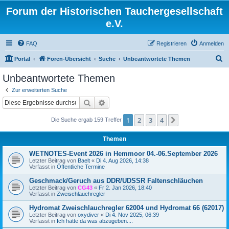
Forum der Historischen Tauchergesellschaft
e.V.
FAQ
Registrieren
Anmelden
S
Portal
Foren-Übersicht
Suche
Unbeantwortete Themen
u
Unbeantwortete Themen
c
Zur erweiterten Suche
h
Suche
Erweiterte Suche
e
1
2
3
4
Nächste
Die Suche ergab 159 Treffer
Themen
WETNOTES-Event 2026 in Hemmoor 04.-06.September 2026
Letzter Beitrag von
Baelt
«
Di 4. Aug 2026, 14:38
Verfasst in
Öffentliche Termine
Geschmack/Geruch aus DDR/UDSSR Faltenschläuchen
Letzter Beitrag von
CG43
«
Fr 2. Jan 2026, 18:40
Verfasst in
Zweischlauchregler
Hydromat Zweischlauchregler 62004 und Hydromat 66 (62017)
Letzter Beitrag von
oxydiver
«
Di 4. Nov 2025, 06:39
Verfasst in
Ich hätte da was abzugeben....