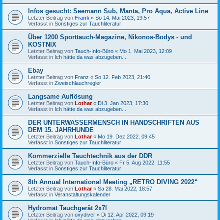
Infos gesucht: Seemann Sub, Manta, Pro Aqua, Active Line
Letzter Beitrag von
Frank
«
So 14. Mai 2023, 19:57
Verfasst in
Sonstiges zur Tauchliteratur
Über 1200 Sporttauch-Magazine, Nikonos-Bodys - und
KOSTNIX
Letzter Beitrag von
Tauch-Info-Büro
«
Mo 1. Mai 2023, 12:09
Verfasst in
Ich hätte da was abzugeben....
Ebay
Letzter Beitrag von
Franz
«
So 12. Feb 2023, 21:40
Verfasst in
Zweischlauchregler
Langsame Auflösung
Letzter Beitrag von
Lothar
«
Di 3. Jan 2023, 17:30
Verfasst in
Ich hätte da was abzugeben....
DER UNTERWASSERMENSCH IN HANDSCHRIFTEN AUS
DEM 15. JAHRHUNDE
Letzter Beitrag von
Lothar
«
Mo 19. Dez 2022, 09:45
Verfasst in
Sonstiges zur Tauchliteratur
Kommerzielle Tauchtechnik aus der DDR
Letzter Beitrag von
Tauch-Info-Büro
«
Fr 5. Aug 2022, 11:55
Verfasst in
Sonstiges zur Tauchliteratur
8th Annual International Meeting „RETRO DIVING 2022“
Letzter Beitrag von
Lothar
«
Sa 28. Mai 2022, 18:57
Verfasst in
Veranstaltungskalender
Hydromat Tauchgerät 2x7l
Letzter Beitrag von
oxydiver
«
Di 12. Apr 2022, 09:19