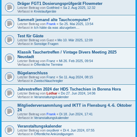
Dräger FGT1 Dosierungsprüfgerät Flowmeter
Letzter Beitrag von
Gottfried
«
Sa 2. Aug 2025, 12:32
Verfasst in
Kreislaufgeräte
Sammelt jemand alte Tauchcomputer?
Letzter Beitrag von
Frank
«
So 25. Mai 2025, 13:54
Verfasst in
Ich hätte da was abzugeben....
Test für Gäste
Letzter Beitrag von
Gast
«
Mo 10. Mär 2025, 12:09
Verfasst in
Sonstige Fragen
Klassik Tauchertreffen / Vintage Divers Meeting 2025
Neustadt
Letzter Beitrag von
Franz
«
Mi 26. Feb 2025, 09:54
Verfasst in
Öffentliche Termine
Bügelanschluss
Letzter Beitrag von
Franz
«
So 11. Aug 2024, 08:15
Verfasst in
Zweischlauchregler
Jahrestreffen 2024 der HDS Tschechien in Borena Hora
Letzter Beitrag von
Lothar
«
Do 27. Jun 2024, 14:06
Verfasst in
Veranstaltungskalender
Mitgliederversammlung und IKTT in Flensburg 4.-6. Oktober
24
Letzter Beitrag von
Frank
«
Di 18. Jun 2024, 17:41
Verfasst in
Veranstaltungskalender
Veranstaltungskalender
Letzter Beitrag von
oxydiver
«
Di 4. Jun 2024, 07:55
Verfasst in
Öffentliche Ankündigungen