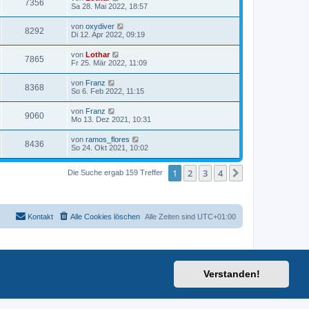
7356
Sa 28. Mai 2022, 18:57
von
oxydiver
8292
Di 12. Apr 2022, 09:19
von
Lothar
7865
Fr 25. Mär 2022, 11:09
von
Franz
8368
So 6. Feb 2022, 11:15
von
Franz
9060
Mo 13. Dez 2021, 10:31
von
ramos_flores
8436
So 24. Okt 2021, 10:02
1
2
3
4
Nächste
Die Suche ergab 159 Treffer
Kontakt
Alle Cookies löschen
Alle Zeiten sind
UTC+01:00
Verstanden!