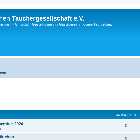
hen Tauchergesellschaft e.V.
ieder der HTG möglich! Gäste können im Gästebereich moderiert schreiben.
emen
ANTWORTEN
tember 2026
0
e
läuchen
0