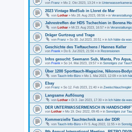
von
Franz
»
Mo 2. Okt 2023, 13:24
» in
Unterwasserkamera
2023 Vintage MedSub in Lloret de Mar
von
Lothar
»
Mo 28. Aug 2023, 08:56
» in
Veranstaltung
Jahrestreffen der HDS Tschechien in Borena Ho
von
Lothar
»
Mi 23. Aug 2023, 16:57
» in
Veranstaltungs
Dräger Gurtzeug und Trage
von
Franz
»
So 30. Jul 2023, 20:51
» in
Ich hätte da was
Geschichte des Tieftauchens / Hannes Keller
von
Frank
»
Do 6. Jul 2023, 21:56
» in
Rezensionen
Infos gesucht: Seemann Sub, Manta, Pro Aqua, 
von
Frank
»
So 14. Mai 2023, 19:57
» in
Sonstiges zur Tauchl
Über 1200 Sporttauch-Magazine, Nikonos-Body
von
Tauch-Info-Büro
»
Mo 1. Mai 2023, 12:09
» in
Ich hä
Ebay
von
Franz
»
So 12. Feb 2023, 21:40
» in
Zweischlauchregler
Langsame Auflösung
von
Lothar
»
Di 3. Jan 2023, 17:30
» in
Ich hätte da was
DER UNTERWASSERMENSCH IN HANDSCHRIFT
von
Lothar
»
Mo 19. Dez 2022, 09:45
» in
Sonstiges zur Tauc
Kommerzielle Tauchtechnik aus der DDR
von
Tauch-Info-Büro
»
Fr 5. Aug 2022, 11:55
» in
Sonstig
8th Annual International Meeting „RETRO DIVI