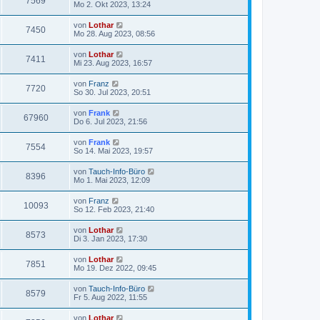
7569
Mo 2. Okt 2023, 13:24
von
Lothar
7450
Mo 28. Aug 2023, 08:56
von
Lothar
7411
Mi 23. Aug 2023, 16:57
von
Franz
7720
So 30. Jul 2023, 20:51
von
Frank
67960
Do 6. Jul 2023, 21:56
von
Frank
7554
So 14. Mai 2023, 19:57
von
Tauch-Info-Büro
8396
Mo 1. Mai 2023, 12:09
von
Franz
10093
So 12. Feb 2023, 21:40
von
Lothar
8573
Di 3. Jan 2023, 17:30
von
Lothar
7851
Mo 19. Dez 2022, 09:45
von
Tauch-Info-Büro
8579
Fr 5. Aug 2022, 11:55
von
Lothar