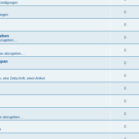
nkündigungen
0
gungen
0
geben
0
bzugeben....
0
was abzugeben....
apan
0
0
 eine Zeitschrift, einen Artikel
0
0
0
as abzugeben....
0
s