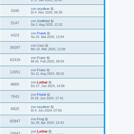
von
oxydiver
3346
Di 4. Nov 2025, 06:39
von
Gottfried
5147
Sa 2. Aug 2025, 12:32
von
Frank
4323
So 25. Mai 2025, 13:54
von
Gast
39297
Mo 10. Mär 2025, 12:09
von
Franz
62416
Mi 26. Feb 2025, 09:54
von
Franz
12051
So 11. Aug 2024, 08:15
von
Lothar
8860
Do 27. Jun 2024, 14:06
von
Frank
7643
Di 18. Jun 2024, 17:41
von
oxydiver
8920
Di 4. Jun 2024, 07:55
von
Frog
82847
So 28. Apr 2024, 13:43
von
Lothar
10642