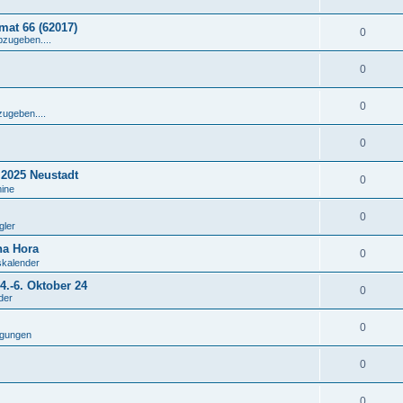
at 66 (62017)
0
bzugeben....
0
0
zugeben....
0
 2025 Neustadt
0
mine
0
gler
na Hora
0
skalender
.-6. Oktober 24
0
der
0
igungen
0
0