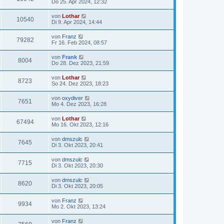
Do 25. Apr 2024, 12:32
von
Lothar
10540
Di 9. Apr 2024, 14:44
von
Franz
79282
Fr 16. Feb 2024, 08:57
von
Frank
8004
Do 28. Dez 2023, 21:59
von
Lothar
8723
So 24. Dez 2023, 18:23
von
oxydiver
7651
Mo 4. Dez 2023, 16:28
von
Lothar
67494
Mo 16. Okt 2023, 12:16
von
dmszulc
7645
Di 3. Okt 2023, 20:41
von
dmszulc
7715
Di 3. Okt 2023, 20:30
von
dmszulc
8620
Di 3. Okt 2023, 20:05
von
Franz
9934
Mo 2. Okt 2023, 13:24
von
Franz