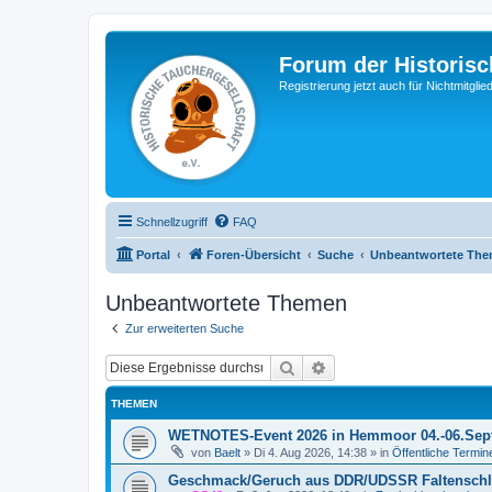
Forum der Historisc
Registrierung jetzt auch für Nichtmitgl
Schnellzugriff
FAQ
Portal
Foren-Übersicht
Suche
Unbeantwortete Th
Unbeantwortete Themen
Zur erweiterten Suche
Suche
Erweiterte Suche
THEMEN
WETNOTES-Event 2026 in Hemmoor 04.-06.Sep
von
Baelt
»
Di 4. Aug 2026, 14:38
» in
Öffentliche Termin
Geschmack/Geruch aus DDR/UDSSR Faltensch