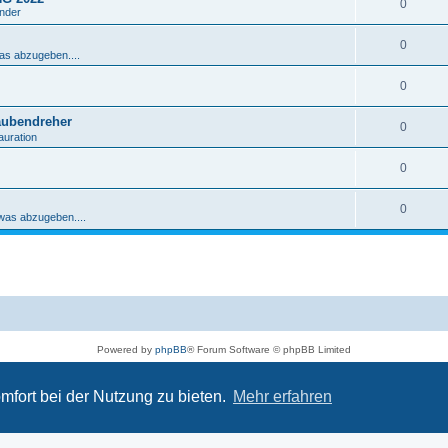
0
ender
0
was abzugeben....
0
aubendreher
0
auration
0
0
 was abzugeben....
Powered by
phpBB
® Forum Software © phpBB Limited
Deutsche Übersetzung durch
phpBB.de
Datenschutz
|
Nutzungsbedingungen
mfort bei der Nutzung zu bieten.
Mehr erfahren