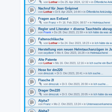
von
Lothar
»
Do 25. Apr 2024, 12:32
» in
Öffentliche A
Nachruf für Jean Grépinet
von
Lothar
»
Di 9. Apr 2024, 14:44
» in
Öffentliche Ankündi
Fragen aus Estland
von
Franz
»
Fr 16. Feb 2024, 08:57
» in
Helmtaucherei
Regler und Literatur + diverse Tauchteile abzu
von
Frank
»
Do 28. Dez 2023, 21:59
» in
Ich hätte da was a
Faltenschläuche
von
Lothar
»
So 24. Dez 2023, 18:23
» in
Ich hätte da 
Herstellung von neuen Helmtauchanzügen in J
von
oxydiver
»
Mo 4. Dez 2023, 16:28
» in
Helmtaucherei
Alte Patente
von
Lothar
»
Mo 16. Okt 2023, 12:16
» in
Ich suche ein Buch,
Hose for dm220
von
dmszulc
»
Di 3. Okt 2023, 20:41
» in
Ich suche....
Flasche 2l
von
dmszulc
»
Di 3. Okt 2023, 20:30
» in
Ich suche....
Drager Dm220
von
dmszulc
»
Di 3. Okt 2023, 20:05
» in
Ich hätte da w
Alpha?
von
Franz
»
Mo 2. Okt 2023, 13:24
» in
Unterwasserkamera
Alpha?