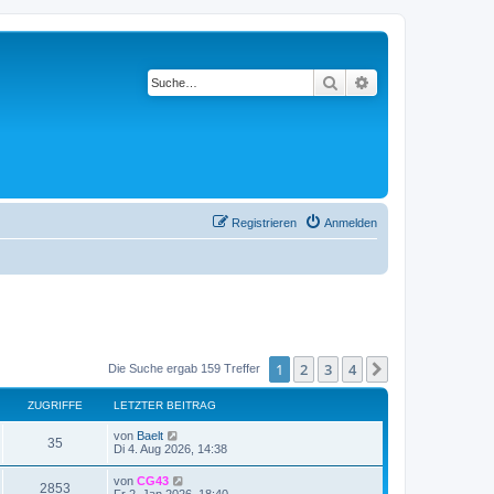
Suche
Erweiterte Suche
Registrieren
Anmelden
1
2
3
4
Nächste
Die Suche ergab 159 Treffer
ZUGRIFFE
LETZTER BEITRAG
von
Baelt
35
Di 4. Aug 2026, 14:38
von
CG43
2853
Fr 2. Jan 2026, 18:40