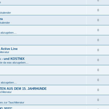
0
s
0
skalender
ra
0
kalender
0
 abzugeben....
0
Active Line
0
iteratur
s - und KOSTNIX
0
tte da was abzugeben....
0
0
 abzugeben....
EN AUS DEM 15. JAHRHUNDE
0
hliteratur
0
es zur Tauchliteratur
NG 2022“