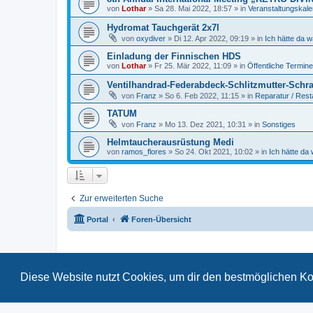
von
Lothar
»
Sa 28. Mai 2022, 18:57
» in
Veranstaltungskal
Hydromat Tauchgerät 2x7l
von
oxydiver
»
Di 12. Apr 2022, 09:19
» in
Ich hätte da 
Einladung der Finnischen HDS
von
Lothar
»
Fr 25. Mär 2022, 11:09
» in
Öffentliche Termine
Ventilhandrad-Federabdeck-Schlitzmutter-Schr
von
Franz
»
So 6. Feb 2022, 11:15
» in
Reparatur / Rest
TATUM
von
Franz
»
Mo 13. Dez 2021, 10:31
» in
Sonstiges
Helmtaucherausrüstung Medi
von
ramos_flores
»
So 24. Okt 2021, 10:02
» in
Ich hätte da
Zur erweiterten Suche
Portal
Foren-Übersicht
Diese Website nutzt Cookies, um dir den bestmöglichen Ko