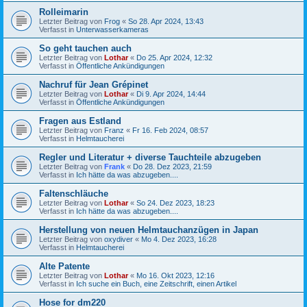
Rolleimarin
Letzter Beitrag von
Frog
«
So 28. Apr 2024, 13:43
Verfasst in
Unterwasserkameras
So geht tauchen auch
Letzter Beitrag von
Lothar
«
Do 25. Apr 2024, 12:32
Verfasst in
Öffentliche Ankündigungen
Nachruf für Jean Grépinet
Letzter Beitrag von
Lothar
«
Di 9. Apr 2024, 14:44
Verfasst in
Öffentliche Ankündigungen
Fragen aus Estland
Letzter Beitrag von
Franz
«
Fr 16. Feb 2024, 08:57
Verfasst in
Helmtaucherei
Regler und Literatur + diverse Tauchteile abzugeben
Letzter Beitrag von
Frank
«
Do 28. Dez 2023, 21:59
Verfasst in
Ich hätte da was abzugeben....
Faltenschläuche
Letzter Beitrag von
Lothar
«
So 24. Dez 2023, 18:23
Verfasst in
Ich hätte da was abzugeben....
Herstellung von neuen Helmtauchanzügen in Japan
Letzter Beitrag von
oxydiver
«
Mo 4. Dez 2023, 16:28
Verfasst in
Helmtaucherei
Alte Patente
Letzter Beitrag von
Lothar
«
Mo 16. Okt 2023, 12:16
Verfasst in
Ich suche ein Buch, eine Zeitschrift, einen Artikel
Hose for dm220