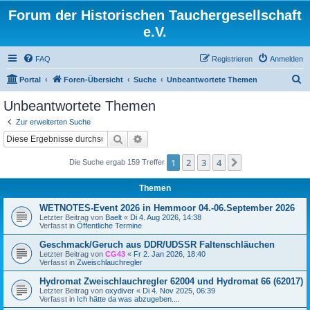
Forum der Historischen Tauchergesellschaft
e.V.
FAQ
Registrieren
Anmelden
S
Portal
Foren-Übersicht
Suche
Unbeantwortete Themen
u
Unbeantwortete Themen
c
Zur erweiterten Suche
h
Suche
Erweiterte Suche
e
1
2
3
4
Nächste
Die Suche ergab 159 Treffer
Themen
WETNOTES-Event 2026 in Hemmoor 04.-06.September 2026
Letzter Beitrag von
Baelt
«
Di 4. Aug 2026, 14:38
Verfasst in
Öffentliche Termine
Geschmack/Geruch aus DDR/UDSSR Faltenschläuchen
Letzter Beitrag von
CG43
«
Fr 2. Jan 2026, 18:40
Verfasst in
Zweischlauchregler
Hydromat Zweischlauchregler 62004 und Hydromat 66 (62017)
Letzter Beitrag von
oxydiver
«
Di 4. Nov 2025, 06:39
Verfasst in
Ich hätte da was abzugeben....