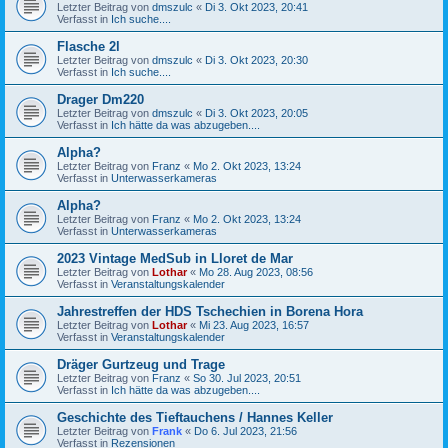
Letzter Beitrag von
dmszulc
«
Di 3. Okt 2023, 20:41
Verfasst in
Ich suche....
Flasche 2l
Letzter Beitrag von
dmszulc
«
Di 3. Okt 2023, 20:30
Verfasst in
Ich suche....
Drager Dm220
Letzter Beitrag von
dmszulc
«
Di 3. Okt 2023, 20:05
Verfasst in
Ich hätte da was abzugeben....
Alpha?
Letzter Beitrag von
Franz
«
Mo 2. Okt 2023, 13:24
Verfasst in
Unterwasserkameras
Alpha?
Letzter Beitrag von
Franz
«
Mo 2. Okt 2023, 13:24
Verfasst in
Unterwasserkameras
2023 Vintage MedSub in Lloret de Mar
Letzter Beitrag von
Lothar
«
Mo 28. Aug 2023, 08:56
Verfasst in
Veranstaltungskalender
Jahrestreffen der HDS Tschechien in Borena Hora
Letzter Beitrag von
Lothar
«
Mi 23. Aug 2023, 16:57
Verfasst in
Veranstaltungskalender
Dräger Gurtzeug und Trage
Letzter Beitrag von
Franz
«
So 30. Jul 2023, 20:51
Verfasst in
Ich hätte da was abzugeben....
Geschichte des Tieftauchens / Hannes Keller
Letzter Beitrag von
Frank
«
Do 6. Jul 2023, 21:56
Verfasst in
Rezensionen