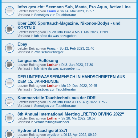
Infos gesucht: Seemann Sub, Manta, Pro Aqua, Active Line
Letzter Beitrag von
Frank
«
So 14. Mai 2023, 19:57
Verfasst in
Sonstiges zur Tauchliteratur
Über 1200 Sporttauch-Magazine, Nikonos-Bodys - und
KOSTNIX
Letzter Beitrag von
Tauch-Info-Büro
«
Mo 1. Mai 2023, 12:09
Verfasst in
Ich hätte da was abzugeben....
Ebay
Letzter Beitrag von
Franz
«
So 12. Feb 2023, 21:40
Verfasst in
Zweischlauchregler
Langsame Auflösung
Letzter Beitrag von
Lothar
«
Di 3. Jan 2023, 17:30
Verfasst in
Ich hätte da was abzugeben....
DER UNTERWASSERMENSCH IN HANDSCHRIFTEN AUS
DEM 15. JAHRHUNDE
Letzter Beitrag von
Lothar
«
Mo 19. Dez 2022, 09:45
Verfasst in
Sonstiges zur Tauchliteratur
Kommerzielle Tauchtechnik aus der DDR
Letzter Beitrag von
Tauch-Info-Büro
«
Fr 5. Aug 2022, 11:55
Verfasst in
Sonstiges zur Tauchliteratur
8th Annual International Meeting „RETRO DIVING 2022“
Letzter Beitrag von
Lothar
«
Sa 28. Mai 2022, 18:57
Verfasst in
Veranstaltungskalender
Hydromat Tauchgerät 2x7l
Letzter Beitrag von
oxydiver
«
Di 12. Apr 2022, 09:19