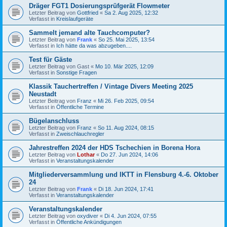
Dräger FGT1 Dosierungsprüfgerät Flowmeter
Letzter Beitrag von
Gottfried
«
Sa 2. Aug 2025, 12:32
Verfasst in
Kreislaufgeräte
Sammelt jemand alte Tauchcomputer?
Letzter Beitrag von
Frank
«
So 25. Mai 2025, 13:54
Verfasst in
Ich hätte da was abzugeben....
Test für Gäste
Letzter Beitrag von
Gast
«
Mo 10. Mär 2025, 12:09
Verfasst in
Sonstige Fragen
Klassik Tauchertreffen / Vintage Divers Meeting 2025
Neustadt
Letzter Beitrag von
Franz
«
Mi 26. Feb 2025, 09:54
Verfasst in
Öffentliche Termine
Bügelanschluss
Letzter Beitrag von
Franz
«
So 11. Aug 2024, 08:15
Verfasst in
Zweischlauchregler
Jahrestreffen 2024 der HDS Tschechien in Borena Hora
Letzter Beitrag von
Lothar
«
Do 27. Jun 2024, 14:06
Verfasst in
Veranstaltungskalender
Mitgliederversammlung und IKTT in Flensburg 4.-6. Oktober
24
Letzter Beitrag von
Frank
«
Di 18. Jun 2024, 17:41
Verfasst in
Veranstaltungskalender
Veranstaltungskalender
Letzter Beitrag von
oxydiver
«
Di 4. Jun 2024, 07:55
Verfasst in
Öffentliche Ankündigungen