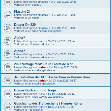
Letzter Beitrag von
dmszulc
«
Di 3. Okt 2023, 20:41
Verfasst in
Ich suche....
Flasche 2l
Letzter Beitrag von
dmszulc
«
Di 3. Okt 2023, 20:30
Verfasst in
Ich suche....
Drager Dm220
Letzter Beitrag von
dmszulc
«
Di 3. Okt 2023, 20:05
Verfasst in
Ich hätte da was abzugeben....
Alpha?
Letzter Beitrag von
Franz
«
Mo 2. Okt 2023, 13:24
Verfasst in
Unterwasserkameras
Alpha?
Letzter Beitrag von
Franz
«
Mo 2. Okt 2023, 13:24
Verfasst in
Unterwasserkameras
2023 Vintage MedSub in Lloret de Mar
Letzter Beitrag von
Lothar
«
Mo 28. Aug 2023, 08:56
Verfasst in
Veranstaltungskalender
Jahrestreffen der HDS Tschechien in Borena Hora
Letzter Beitrag von
Lothar
«
Mi 23. Aug 2023, 16:57
Verfasst in
Veranstaltungskalender
Dräger Gurtzeug und Trage
Letzter Beitrag von
Franz
«
So 30. Jul 2023, 20:51
Verfasst in
Ich hätte da was abzugeben....
Geschichte des Tieftauchens / Hannes Keller
Letzter Beitrag von
Frank
«
Do 6. Jul 2023, 21:56
Verfasst in
Rezensionen