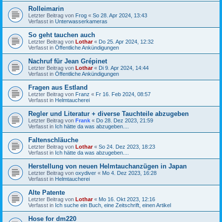
Rolleimarin
Letzter Beitrag von
Frog
«
So 28. Apr 2024, 13:43
Verfasst in
Unterwasserkameras
So geht tauchen auch
Letzter Beitrag von
Lothar
«
Do 25. Apr 2024, 12:32
Verfasst in
Öffentliche Ankündigungen
Nachruf für Jean Grépinet
Letzter Beitrag von
Lothar
«
Di 9. Apr 2024, 14:44
Verfasst in
Öffentliche Ankündigungen
Fragen aus Estland
Letzter Beitrag von
Franz
«
Fr 16. Feb 2024, 08:57
Verfasst in
Helmtaucherei
Regler und Literatur + diverse Tauchteile abzugeben
Letzter Beitrag von
Frank
«
Do 28. Dez 2023, 21:59
Verfasst in
Ich hätte da was abzugeben....
Faltenschläuche
Letzter Beitrag von
Lothar
«
So 24. Dez 2023, 18:23
Verfasst in
Ich hätte da was abzugeben....
Herstellung von neuen Helmtauchanzügen in Japan
Letzter Beitrag von
oxydiver
«
Mo 4. Dez 2023, 16:28
Verfasst in
Helmtaucherei
Alte Patente
Letzter Beitrag von
Lothar
«
Mo 16. Okt 2023, 12:16
Verfasst in
Ich suche ein Buch, eine Zeitschrift, einen Artikel
Hose for dm220