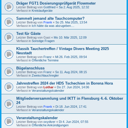
Dräger FGT1 Dosierungsprüfgerät Flowmeter
Letzter Beitrag von
Gottfried
«
Sa 2. Aug 2025, 12:32
Verfasst in
Kreislaufgeräte
Sammelt jemand alte Tauchcomputer?
Letzter Beitrag von
Frank
«
So 25. Mai 2025, 13:54
Verfasst in
Ich hätte da was abzugeben....
Test für Gäste
Letzter Beitrag von
Gast
«
Mo 10. Mär 2025, 12:09
Verfasst in
Sonstige Fragen
Klassik Tauchertreffen / Vintage Divers Meeting 2025
Neustadt
Letzter Beitrag von
Franz
«
Mi 26. Feb 2025, 09:54
Verfasst in
Öffentliche Termine
Bügelanschluss
Letzter Beitrag von
Franz
«
So 11. Aug 2024, 08:15
Verfasst in
Zweischlauchregler
Jahrestreffen 2024 der HDS Tschechien in Borena Hora
Letzter Beitrag von
Lothar
«
Do 27. Jun 2024, 14:06
Verfasst in
Veranstaltungskalender
Mitgliederversammlung und IKTT in Flensburg 4.-6. Oktober
24
Letzter Beitrag von
Frank
«
Di 18. Jun 2024, 17:41
Verfasst in
Veranstaltungskalender
Veranstaltungskalender
Letzter Beitrag von
oxydiver
«
Di 4. Jun 2024, 07:55
Verfasst in
Öffentliche Ankündigungen