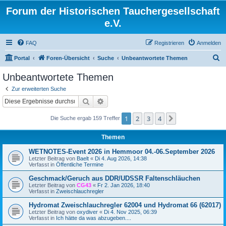
Forum der Historischen Tauchergesellschaft
e.V.
FAQ
Registrieren
Anmelden
S
Portal
Foren-Übersicht
Suche
Unbeantwortete Themen
u
Unbeantwortete Themen
c
Zur erweiterten Suche
h
Suche
Erweiterte Suche
e
1
2
3
4
Nächste
Die Suche ergab 159 Treffer
Themen
WETNOTES-Event 2026 in Hemmoor 04.-06.September 2026
Letzter Beitrag von
Baelt
«
Di 4. Aug 2026, 14:38
Verfasst in
Öffentliche Termine
Geschmack/Geruch aus DDR/UDSSR Faltenschläuchen
Letzter Beitrag von
CG43
«
Fr 2. Jan 2026, 18:40
Verfasst in
Zweischlauchregler
Hydromat Zweischlauchregler 62004 und Hydromat 66 (62017)
Letzter Beitrag von
oxydiver
«
Di 4. Nov 2025, 06:39
Verfasst in
Ich hätte da was abzugeben....