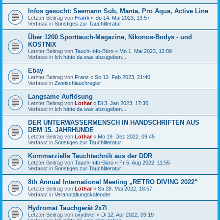
Infos gesucht: Seemann Sub, Manta, Pro Aqua, Active Line
Letzter Beitrag von
Frank
«
So 14. Mai 2023, 19:57
Verfasst in
Sonstiges zur Tauchliteratur
Über 1200 Sporttauch-Magazine, Nikonos-Bodys - und
KOSTNIX
Letzter Beitrag von
Tauch-Info-Büro
«
Mo 1. Mai 2023, 12:09
Verfasst in
Ich hätte da was abzugeben....
Ebay
Letzter Beitrag von
Franz
«
So 12. Feb 2023, 21:40
Verfasst in
Zweischlauchregler
Langsame Auflösung
Letzter Beitrag von
Lothar
«
Di 3. Jan 2023, 17:30
Verfasst in
Ich hätte da was abzugeben....
DER UNTERWASSERMENSCH IN HANDSCHRIFTEN AUS
DEM 15. JAHRHUNDE
Letzter Beitrag von
Lothar
«
Mo 19. Dez 2022, 09:45
Verfasst in
Sonstiges zur Tauchliteratur
Kommerzielle Tauchtechnik aus der DDR
Letzter Beitrag von
Tauch-Info-Büro
«
Fr 5. Aug 2022, 11:55
Verfasst in
Sonstiges zur Tauchliteratur
8th Annual International Meeting „RETRO DIVING 2022“
Letzter Beitrag von
Lothar
«
Sa 28. Mai 2022, 18:57
Verfasst in
Veranstaltungskalender
Hydromat Tauchgerät 2x7l
Letzter Beitrag von
oxydiver
«
Di 12. Apr 2022, 09:19