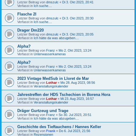
Letzter Beitrag von
dmszulc
«
Di 3. Okt 2023, 20:41
Verfasst in
Ich suche....
Flasche 2l
Letzter Beitrag von
dmszulc
«
Di 3. Okt 2023, 20:30
Verfasst in
Ich suche....
Drager Dm220
Letzter Beitrag von
dmszulc
«
Di 3. Okt 2023, 20:05
Verfasst in
Ich hätte da was abzugeben....
Alpha?
Letzter Beitrag von
Franz
«
Mo 2. Okt 2023, 13:24
Verfasst in
Unterwasserkameras
Alpha?
Letzter Beitrag von
Franz
«
Mo 2. Okt 2023, 13:24
Verfasst in
Unterwasserkameras
2023 Vintage MedSub in Lloret de Mar
Letzter Beitrag von
Lothar
«
Mo 28. Aug 2023, 08:56
Verfasst in
Veranstaltungskalender
Jahrestreffen der HDS Tschechien in Borena Hora
Letzter Beitrag von
Lothar
«
Mi 23. Aug 2023, 16:57
Verfasst in
Veranstaltungskalender
Dräger Gurtzeug und Trage
Letzter Beitrag von
Franz
«
So 30. Jul 2023, 20:51
Verfasst in
Ich hätte da was abzugeben....
Geschichte des Tieftauchens / Hannes Keller
Letzter Beitrag von
Frank
«
Do 6. Jul 2023, 21:56
Verfasst in
Rezensionen