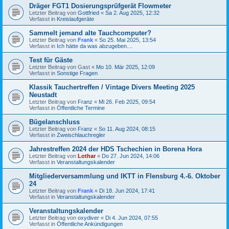
Dräger FGT1 Dosierungsprüfgerät Flowmeter
Letzter Beitrag von
Gottfried
«
Sa 2. Aug 2025, 12:32
Verfasst in
Kreislaufgeräte
Sammelt jemand alte Tauchcomputer?
Letzter Beitrag von
Frank
«
So 25. Mai 2025, 13:54
Verfasst in
Ich hätte da was abzugeben....
Test für Gäste
Letzter Beitrag von
Gast
«
Mo 10. Mär 2025, 12:09
Verfasst in
Sonstige Fragen
Klassik Tauchertreffen / Vintage Divers Meeting 2025
Neustadt
Letzter Beitrag von
Franz
«
Mi 26. Feb 2025, 09:54
Verfasst in
Öffentliche Termine
Bügelanschluss
Letzter Beitrag von
Franz
«
So 11. Aug 2024, 08:15
Verfasst in
Zweischlauchregler
Jahrestreffen 2024 der HDS Tschechien in Borena Hora
Letzter Beitrag von
Lothar
«
Do 27. Jun 2024, 14:06
Verfasst in
Veranstaltungskalender
Mitgliederversammlung und IKTT in Flensburg 4.-6. Oktober
24
Letzter Beitrag von
Frank
«
Di 18. Jun 2024, 17:41
Verfasst in
Veranstaltungskalender
Veranstaltungskalender
Letzter Beitrag von
oxydiver
«
Di 4. Jun 2024, 07:55
Verfasst in
Öffentliche Ankündigungen