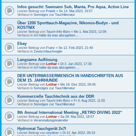
Infos gesucht: Seemann Sub, Manta, Pro Aqua, Active Line
Letzter Beitrag von
Frank
«
So 14. Mai 2023, 19:57
Verfasst in
Sonstiges zur Tauchliteratur
Über 1200 Sporttauch-Magazine, Nikonos-Bodys - und
KOSTNIX
Letzter Beitrag von
Tauch-Info-Büro
«
Mo 1. Mai 2023, 12:09
Verfasst in
Ich hätte da was abzugeben....
Ebay
Letzter Beitrag von
Franz
«
So 12. Feb 2023, 21:40
Verfasst in
Zweischlauchregler
Langsame Auflösung
Letzter Beitrag von
Lothar
«
Di 3. Jan 2023, 17:30
Verfasst in
Ich hätte da was abzugeben....
DER UNTERWASSERMENSCH IN HANDSCHRIFTEN AUS
DEM 15. JAHRHUNDE
Letzter Beitrag von
Lothar
«
Mo 19. Dez 2022, 09:45
Verfasst in
Sonstiges zur Tauchliteratur
Kommerzielle Tauchtechnik aus der DDR
Letzter Beitrag von
Tauch-Info-Büro
«
Fr 5. Aug 2022, 11:55
Verfasst in
Sonstiges zur Tauchliteratur
8th Annual International Meeting „RETRO DIVING 2022“
Letzter Beitrag von
Lothar
«
Sa 28. Mai 2022, 18:57
Verfasst in
Veranstaltungskalender
Hydromat Tauchgerät 2x7l
Letzter Beitrag von
oxydiver
«
Di 12. Apr 2022, 09:19