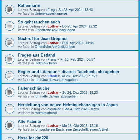
Rolleimarin
Letzter Beitrag von
Frog
«
So 28. Apr 2024, 13:43
Verfasst in
Unterwasserkameras
So geht tauchen auch
Letzter Beitrag von
Lothar
«
Do 25. Apr 2024, 12:32
Verfasst in
Öffentliche Ankündigungen
Nachruf für Jean Grépinet
Letzter Beitrag von
Lothar
«
Di 9. Apr 2024, 14:44
Verfasst in
Öffentliche Ankündigungen
Fragen aus Estland
Letzter Beitrag von
Franz
«
Fr 16. Feb 2024, 08:57
Verfasst in
Helmtaucherei
Regler und Literatur + diverse Tauchteile abzugeben
Letzter Beitrag von
Frank
«
Do 28. Dez 2023, 21:59
Verfasst in
Ich hätte da was abzugeben....
Faltenschläuche
Letzter Beitrag von
Lothar
«
So 24. Dez 2023, 18:23
Verfasst in
Ich hätte da was abzugeben....
Herstellung von neuen Helmtauchanzügen in Japan
Letzter Beitrag von
oxydiver
«
Mo 4. Dez 2023, 16:28
Verfasst in
Helmtaucherei
Alte Patente
Letzter Beitrag von
Lothar
«
Mo 16. Okt 2023, 12:16
Verfasst in
Ich suche ein Buch, eine Zeitschrift, einen Artikel
Hose for dm220