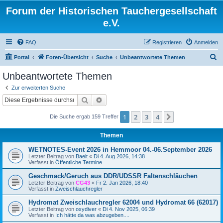
Forum der Historischen Tauchergesellschaft
e.V.
FAQ
Registrieren
Anmelden
S
Portal
Foren-Übersicht
Suche
Unbeantwortete Themen
u
Unbeantwortete Themen
c
Zur erweiterten Suche
h
Suche
Erweiterte Suche
e
1
2
3
4
Nächste
Die Suche ergab 159 Treffer
Themen
WETNOTES-Event 2026 in Hemmoor 04.-06.September 2026
Letzter Beitrag von
Baelt
«
Di 4. Aug 2026, 14:38
Verfasst in
Öffentliche Termine
Geschmack/Geruch aus DDR/UDSSR Faltenschläuchen
Letzter Beitrag von
CG43
«
Fr 2. Jan 2026, 18:40
Verfasst in
Zweischlauchregler
Hydromat Zweischlauchregler 62004 und Hydromat 66 (62017)
Letzter Beitrag von
oxydiver
«
Di 4. Nov 2025, 06:39
Verfasst in
Ich hätte da was abzugeben....