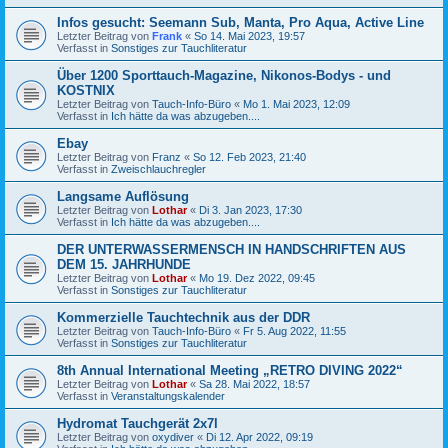
Infos gesucht: Seemann Sub, Manta, Pro Aqua, Active Line
Letzter Beitrag von
Frank
«
So 14. Mai 2023, 19:57
Verfasst in
Sonstiges zur Tauchliteratur
Über 1200 Sporttauch-Magazine, Nikonos-Bodys - und
KOSTNIX
Letzter Beitrag von
Tauch-Info-Büro
«
Mo 1. Mai 2023, 12:09
Verfasst in
Ich hätte da was abzugeben....
Ebay
Letzter Beitrag von
Franz
«
So 12. Feb 2023, 21:40
Verfasst in
Zweischlauchregler
Langsame Auflösung
Letzter Beitrag von
Lothar
«
Di 3. Jan 2023, 17:30
Verfasst in
Ich hätte da was abzugeben....
DER UNTERWASSERMENSCH IN HANDSCHRIFTEN AUS
DEM 15. JAHRHUNDE
Letzter Beitrag von
Lothar
«
Mo 19. Dez 2022, 09:45
Verfasst in
Sonstiges zur Tauchliteratur
Kommerzielle Tauchtechnik aus der DDR
Letzter Beitrag von
Tauch-Info-Büro
«
Fr 5. Aug 2022, 11:55
Verfasst in
Sonstiges zur Tauchliteratur
8th Annual International Meeting „RETRO DIVING 2022“
Letzter Beitrag von
Lothar
«
Sa 28. Mai 2022, 18:57
Verfasst in
Veranstaltungskalender
Hydromat Tauchgerät 2x7l
Letzter Beitrag von
oxydiver
«
Di 12. Apr 2022, 09:19