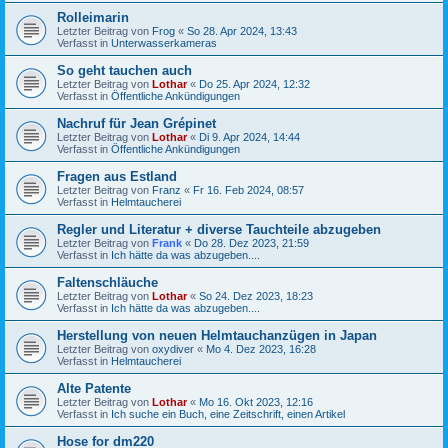
Rolleimarin
Letzter Beitrag von
Frog
«
So 28. Apr 2024, 13:43
Verfasst in
Unterwasserkameras
So geht tauchen auch
Letzter Beitrag von
Lothar
«
Do 25. Apr 2024, 12:32
Verfasst in
Öffentliche Ankündigungen
Nachruf für Jean Grépinet
Letzter Beitrag von
Lothar
«
Di 9. Apr 2024, 14:44
Verfasst in
Öffentliche Ankündigungen
Fragen aus Estland
Letzter Beitrag von
Franz
«
Fr 16. Feb 2024, 08:57
Verfasst in
Helmtaucherei
Regler und Literatur + diverse Tauchteile abzugeben
Letzter Beitrag von
Frank
«
Do 28. Dez 2023, 21:59
Verfasst in
Ich hätte da was abzugeben....
Faltenschläuche
Letzter Beitrag von
Lothar
«
So 24. Dez 2023, 18:23
Verfasst in
Ich hätte da was abzugeben....
Herstellung von neuen Helmtauchanzügen in Japan
Letzter Beitrag von
oxydiver
«
Mo 4. Dez 2023, 16:28
Verfasst in
Helmtaucherei
Alte Patente
Letzter Beitrag von
Lothar
«
Mo 16. Okt 2023, 12:16
Verfasst in
Ich suche ein Buch, eine Zeitschrift, einen Artikel
Hose for dm220