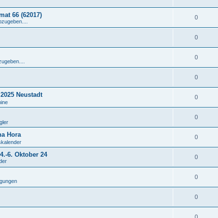
at 66 (62017)
0
bzugeben....
0
0
zugeben....
0
 2025 Neustadt
0
mine
0
gler
na Hora
0
skalender
.-6. Oktober 24
0
der
0
igungen
0
0