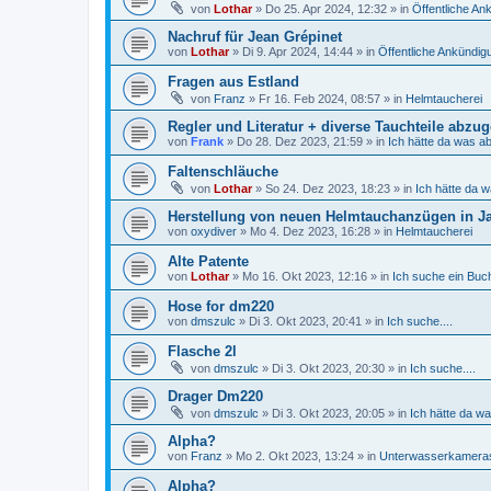
von
Lothar
»
Do 25. Apr 2024, 12:32
» in
Öffentliche A
Nachruf für Jean Grépinet
von
Lothar
»
Di 9. Apr 2024, 14:44
» in
Öffentliche Ankündi
Fragen aus Estland
von
Franz
»
Fr 16. Feb 2024, 08:57
» in
Helmtaucherei
Regler und Literatur + diverse Tauchteile abzu
von
Frank
»
Do 28. Dez 2023, 21:59
» in
Ich hätte da was a
Faltenschläuche
von
Lothar
»
So 24. Dez 2023, 18:23
» in
Ich hätte da 
Herstellung von neuen Helmtauchanzügen in J
von
oxydiver
»
Mo 4. Dez 2023, 16:28
» in
Helmtaucherei
Alte Patente
von
Lothar
»
Mo 16. Okt 2023, 12:16
» in
Ich suche ein Buch,
Hose for dm220
von
dmszulc
»
Di 3. Okt 2023, 20:41
» in
Ich suche....
Flasche 2l
von
dmszulc
»
Di 3. Okt 2023, 20:30
» in
Ich suche....
Drager Dm220
von
dmszulc
»
Di 3. Okt 2023, 20:05
» in
Ich hätte da w
Alpha?
von
Franz
»
Mo 2. Okt 2023, 13:24
» in
Unterwasserkamera
Alpha?