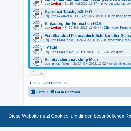
von
Lothar
»
Sa 28. Mai 2022, 18:57
» in
Veranstaltungskal
Hydromat Tauchgerät 2x7l
von
oxydiver
»
Di 12. Apr 2022, 09:19
» in
Ich hätte da 
Einladung der Finnischen HDS
von
Lothar
»
Fr 25. Mär 2022, 11:09
» in
Öffentliche Termine
Ventilhandrad-Federabdeck-Schlitzmutter-Schr
von
Franz
»
So 6. Feb 2022, 11:15
» in
Reparatur / Rest
TATUM
von
Franz
»
Mo 13. Dez 2021, 10:31
» in
Sonstiges
Helmtaucherausrüstung Medi
von
ramos_flores
»
So 24. Okt 2021, 10:02
» in
Ich hätte da
Zur erweiterten Suche
Portal
Foren-Übersicht
Diese Website nutzt Cookies, um dir den bestmöglichen Ko