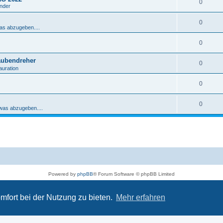
0
ender
0
was abzugeben....
0
aubendreher
0
auration
0
0
 was abzugeben....
Powered by
phpBB
® Forum Software © phpBB Limited
Deutsche Übersetzung durch
phpBB.de
Datenschutz
|
Nutzungsbedingungen
mfort bei der Nutzung zu bieten.
Mehr erfahren