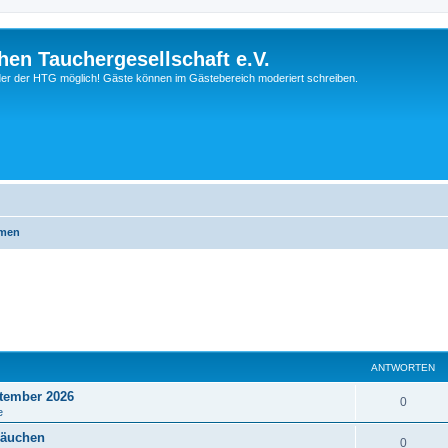
hen Tauchergesellschaft e.V.
ieder der HTG möglich! Gäste können im Gästebereich moderiert schreiben.
emen
ANTWORTEN
tember 2026
0
e
läuchen
0