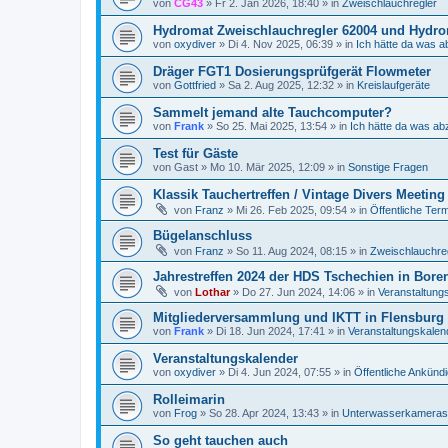
von
CG43
»
Fr 2. Jan 2026, 18:40
» in
Zweischlauchregler
Hydromat Zweischlauchregler 62004 und Hydrom
von
oxydiver
»
Di 4. Nov 2025, 06:39
» in
Ich hätte da was a
Dräger FGT1 Dosierungsprüfgerät Flowmeter
von
Gottfried
»
Sa 2. Aug 2025, 12:32
» in
Kreislaufgeräte
Sammelt jemand alte Tauchcomputer?
von
Frank
»
So 25. Mai 2025, 13:54
» in
Ich hätte da was ab
Test für Gäste
von
Gast
»
Mo 10. Mär 2025, 12:09
» in
Sonstige Fragen
Klassik Tauchertreffen / Vintage Divers Meeting
von
Franz
»
Mi 26. Feb 2025, 09:54
» in
Öffentliche Ter
Bügelanschluss
von
Franz
»
So 11. Aug 2024, 08:15
» in
Zweischlauchre
Jahrestreffen 2024 der HDS Tschechien in Bore
von
Lothar
»
Do 27. Jun 2024, 14:06
» in
Veranstaltung
Mitgliederversammlung und IKTT in Flensburg 4
von
Frank
»
Di 18. Jun 2024, 17:41
» in
Veranstaltungskalen
Veranstaltungskalender
von
oxydiver
»
Di 4. Jun 2024, 07:55
» in
Öffentliche Ankünd
Rolleimarin
von
Frog
»
So 28. Apr 2024, 13:43
» in
Unterwasserkameras
So geht tauchen auch