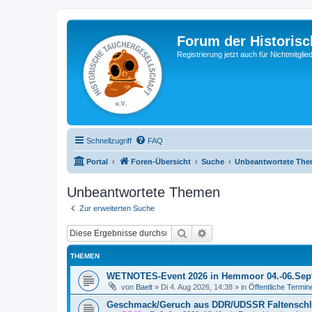
Forum der Historisc
Registrierung jetzt auch für Nichtmitgl
Schnellzugriff
FAQ
Portal
Foren-Übersicht
Suche
Unbeantwortete Th
Unbeantwortete Themen
Zur erweiterten Suche
Suche
Erweiterte Suche
THEMEN
WETNOTES-Event 2026 in Hemmoor 04.-06.Sep
von
Baelt
»
Di 4. Aug 2026, 14:38
» in
Öffentliche Termin
Geschmack/Geruch aus DDR/UDSSR Faltensch