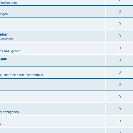
nkündigungen
0
gungen
0
geben
0
bzugeben....
0
was abzugeben....
apan
0
0
 eine Zeitschrift, einen Artikel
0
0
0
as abzugeben....
0
s