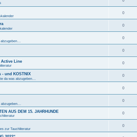
0
s
0
skalender
ra
0
kalender
0
 abzugeben....
0
Active Line
0
iteratur
s - und KOSTNIX
0
tte da was abzugeben....
0
0
 abzugeben....
EN AUS DEM 15. JAHRHUNDE
0
hliteratur
0
es zur Tauchliteratur
NG 2022“