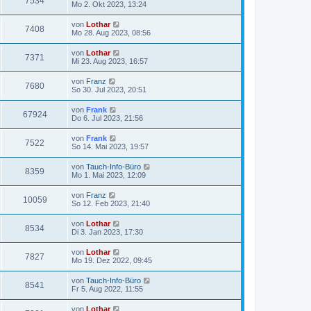
7534
Mo 2. Okt 2023, 13:24
von
Lothar
7408
Mo 28. Aug 2023, 08:56
von
Lothar
7371
Mi 23. Aug 2023, 16:57
von
Franz
7680
So 30. Jul 2023, 20:51
von
Frank
67924
Do 6. Jul 2023, 21:56
von
Frank
7522
So 14. Mai 2023, 19:57
von
Tauch-Info-Büro
8359
Mo 1. Mai 2023, 12:09
von
Franz
10059
So 12. Feb 2023, 21:40
von
Lothar
8534
Di 3. Jan 2023, 17:30
von
Lothar
7827
Mo 19. Dez 2022, 09:45
von
Tauch-Info-Büro
8541
Fr 5. Aug 2022, 11:55
von
Lothar