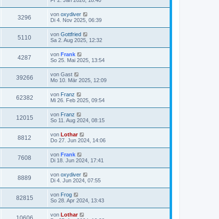
von
oxydiver
3296
Di 4. Nov 2025, 06:39
von
Gottfried
5110
Sa 2. Aug 2025, 12:32
von
Frank
4287
So 25. Mai 2025, 13:54
von
Gast
39266
Mo 10. Mär 2025, 12:09
von
Franz
62382
Mi 26. Feb 2025, 09:54
von
Franz
12015
So 11. Aug 2024, 08:15
von
Lothar
8812
Do 27. Jun 2024, 14:06
von
Frank
7608
Di 18. Jun 2024, 17:41
von
oxydiver
8889
Di 4. Jun 2024, 07:55
von
Frog
82815
So 28. Apr 2024, 13:43
von
Lothar
10606