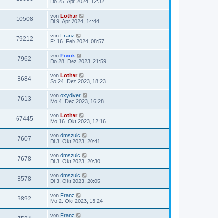
Do 25. Apr 2024, 12:32
von
Lothar
10508
Di 9. Apr 2024, 14:44
von
Franz
79212
Fr 16. Feb 2024, 08:57
von
Frank
7962
Do 28. Dez 2023, 21:59
von
Lothar
8684
So 24. Dez 2023, 18:23
von
oxydiver
7613
Mo 4. Dez 2023, 16:28
von
Lothar
67445
Mo 16. Okt 2023, 12:16
von
dmszulc
7607
Di 3. Okt 2023, 20:41
von
dmszulc
7678
Di 3. Okt 2023, 20:30
von
dmszulc
8578
Di 3. Okt 2023, 20:05
von
Franz
9892
Mo 2. Okt 2023, 13:24
von
Franz