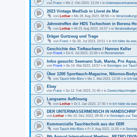
von
Franz
»
Mo 2. Okt 2023, 13:24
» in
Unterwasserkamera
2023 Vintage MedSub in Lloret de Mar
von
Lothar
»
Mo 28. Aug 2023, 08:56
» in
Veranstaltung
Jahrestreffen der HDS Tschechien in Borena Ho
von
Lothar
»
Mi 23. Aug 2023, 16:57
» in
Veranstaltungs
Dräger Gurtzeug und Trage
von
Franz
»
So 30. Jul 2023, 20:51
» in
Ich hätte da was
Geschichte des Tieftauchens / Hannes Keller
von
Frank
»
Do 6. Jul 2023, 21:56
» in
Rezensionen
Infos gesucht: Seemann Sub, Manta, Pro Aqua, 
von
Frank
»
So 14. Mai 2023, 19:57
» in
Sonstiges zur Tauchl
Über 1200 Sporttauch-Magazine, Nikonos-Body
von
Tauch-Info-Büro
»
Mo 1. Mai 2023, 12:09
» in
Ich hä
Ebay
von
Franz
»
So 12. Feb 2023, 21:40
» in
Zweischlauchregler
Langsame Auflösung
von
Lothar
»
Di 3. Jan 2023, 17:30
» in
Ich hätte da was
DER UNTERWASSERMENSCH IN HANDSCHRIFT
von
Lothar
»
Mo 19. Dez 2022, 09:45
» in
Sonstiges zur Tauc
Kommerzielle Tauchtechnik aus der DDR
von
Tauch-Info-Büro
»
Fr 5. Aug 2022, 11:55
» in
Sonstig
8th Annual International Meeting „RETRO DIVI