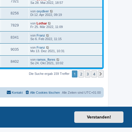
7321
Sa 28. Mai 2022, 18:57
von
oxydiver
8256
Di 12. Apr 2022, 09:19
von
Lothar
7829
Fr 25. Mär 2022, 11:09
von
Franz
8341
So 6. Feb 2022, 11:15
von
Franz
9035
Mo 13. Dez 2021, 10:31
von
ramos_flores
8402
So 24. Okt 2021, 10:02
1
2
3
4
Nächste
Die Suche ergab 159 Treffer
Kontakt
Alle Cookies löschen
Alle Zeiten sind
UTC+01:00
Verstanden!