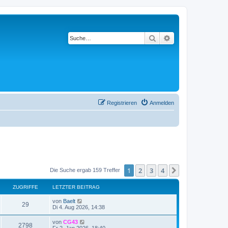
Suche
Erweiterte Suche
Registrieren
Anmelden
1
2
3
4
Nächste
Die Suche ergab 159 Treffer
ZUGRIFFE
LETZTER BEITRAG
von
Baelt
29
Di 4. Aug 2026, 14:38
von
CG43
2798
Fr 2. Jan 2026, 18:40