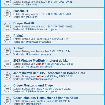
Letzter Beitrag von
dmszulc
«
Di 3. Okt 2023, 20:41
Verfasst in
Ich suche....
Flasche 2l
Letzter Beitrag von
dmszulc
«
Di 3. Okt 2023, 20:30
Verfasst in
Ich suche....
Drager Dm220
Letzter Beitrag von
dmszulc
«
Di 3. Okt 2023, 20:05
Verfasst in
Ich hätte da was abzugeben....
Alpha?
Letzter Beitrag von
Franz
«
Mo 2. Okt 2023, 13:24
Verfasst in
Unterwasserkameras
Alpha?
Letzter Beitrag von
Franz
«
Mo 2. Okt 2023, 13:24
Verfasst in
Unterwasserkameras
2023 Vintage MedSub in Lloret de Mar
Letzter Beitrag von
Lothar
«
Mo 28. Aug 2023, 08:56
Verfasst in
Veranstaltungskalender
Jahrestreffen der HDS Tschechien in Borena Hora
Letzter Beitrag von
Lothar
«
Mi 23. Aug 2023, 16:57
Verfasst in
Veranstaltungskalender
Dräger Gurtzeug und Trage
Letzter Beitrag von
Franz
«
So 30. Jul 2023, 20:51
Verfasst in
Ich hätte da was abzugeben....
Geschichte des Tieftauchens / Hannes Keller
Letzter Beitrag von
Frank
«
Do 6. Jul 2023, 21:56
Verfasst in
Rezensionen