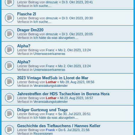
Letzter Beitrag von
dmszulc
«
Di 3. Okt 2023, 20:41
Verfasst in
Ich suche....
Flasche 2l
Letzter Beitrag von
dmszulc
«
Di 3. Okt 2023, 20:30
Verfasst in
Ich suche....
Drager Dm220
Letzter Beitrag von
dmszulc
«
Di 3. Okt 2023, 20:05
Verfasst in
Ich hätte da was abzugeben....
Alpha?
Letzter Beitrag von
Franz
«
Mo 2. Okt 2023, 13:24
Verfasst in
Unterwasserkameras
Alpha?
Letzter Beitrag von
Franz
«
Mo 2. Okt 2023, 13:24
Verfasst in
Unterwasserkameras
2023 Vintage MedSub in Lloret de Mar
Letzter Beitrag von
Lothar
«
Mo 28. Aug 2023, 08:56
Verfasst in
Veranstaltungskalender
Jahrestreffen der HDS Tschechien in Borena Hora
Letzter Beitrag von
Lothar
«
Mi 23. Aug 2023, 16:57
Verfasst in
Veranstaltungskalender
Dräger Gurtzeug und Trage
Letzter Beitrag von
Franz
«
So 30. Jul 2023, 20:51
Verfasst in
Ich hätte da was abzugeben....
Geschichte des Tieftauchens / Hannes Keller
Letzter Beitrag von
Frank
«
Do 6. Jul 2023, 21:56
Verfasst in
Rezensionen