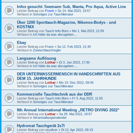
Infos gesucht: Seemann Sub, Manta, Pro Aqua, Active Line
Letzter Beitrag von
Frank
«
So 14. Mai 2023, 19:57
Verfasst in
Sonstiges zur Tauchliteratur
Über 1200 Sporttauch-Magazine, Nikonos-Bodys - und
KOSTNIX
Letzter Beitrag von
Tauch-Info-Büro
«
Mo 1. Mai 2023, 12:09
Verfasst in
Ich hätte da was abzugeben....
Ebay
Letzter Beitrag von
Franz
«
So 12. Feb 2023, 21:40
Verfasst in
Zweischlauchregler
Langsame Auflösung
Letzter Beitrag von
Lothar
«
Di 3. Jan 2023, 17:30
Verfasst in
Ich hätte da was abzugeben....
DER UNTERWASSERMENSCH IN HANDSCHRIFTEN AUS
DEM 15. JAHRHUNDE
Letzter Beitrag von
Lothar
«
Mo 19. Dez 2022, 09:45
Verfasst in
Sonstiges zur Tauchliteratur
Kommerzielle Tauchtechnik aus der DDR
Letzter Beitrag von
Tauch-Info-Büro
«
Fr 5. Aug 2022, 11:55
Verfasst in
Sonstiges zur Tauchliteratur
8th Annual International Meeting „RETRO DIVING 2022“
Letzter Beitrag von
Lothar
«
Sa 28. Mai 2022, 18:57
Verfasst in
Veranstaltungskalender
Hydromat Tauchgerät 2x7l
Letzter Beitrag von
oxydiver
«
Di 12. Apr 2022, 09:19