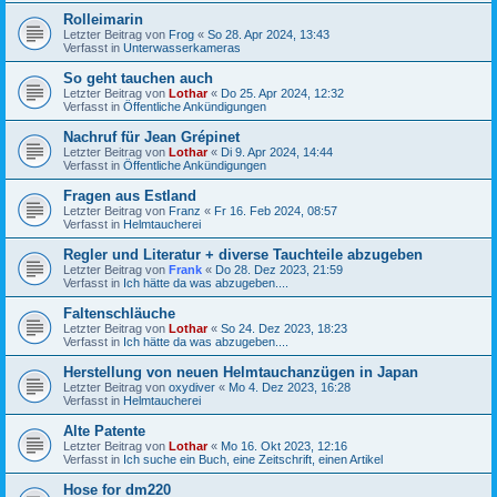
Rolleimarin
Letzter Beitrag von
Frog
«
So 28. Apr 2024, 13:43
Verfasst in
Unterwasserkameras
So geht tauchen auch
Letzter Beitrag von
Lothar
«
Do 25. Apr 2024, 12:32
Verfasst in
Öffentliche Ankündigungen
Nachruf für Jean Grépinet
Letzter Beitrag von
Lothar
«
Di 9. Apr 2024, 14:44
Verfasst in
Öffentliche Ankündigungen
Fragen aus Estland
Letzter Beitrag von
Franz
«
Fr 16. Feb 2024, 08:57
Verfasst in
Helmtaucherei
Regler und Literatur + diverse Tauchteile abzugeben
Letzter Beitrag von
Frank
«
Do 28. Dez 2023, 21:59
Verfasst in
Ich hätte da was abzugeben....
Faltenschläuche
Letzter Beitrag von
Lothar
«
So 24. Dez 2023, 18:23
Verfasst in
Ich hätte da was abzugeben....
Herstellung von neuen Helmtauchanzügen in Japan
Letzter Beitrag von
oxydiver
«
Mo 4. Dez 2023, 16:28
Verfasst in
Helmtaucherei
Alte Patente
Letzter Beitrag von
Lothar
«
Mo 16. Okt 2023, 12:16
Verfasst in
Ich suche ein Buch, eine Zeitschrift, einen Artikel
Hose for dm220