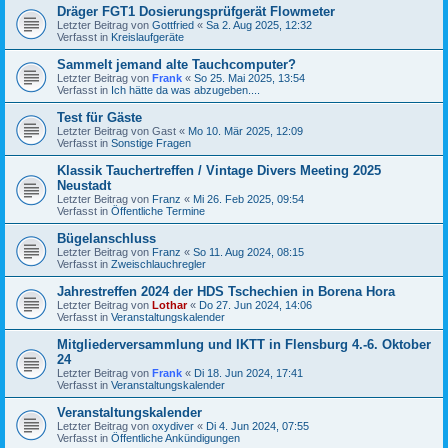
Dräger FGT1 Dosierungsprüfgerät Flowmeter
Letzter Beitrag von
Gottfried
«
Sa 2. Aug 2025, 12:32
Verfasst in
Kreislaufgeräte
Sammelt jemand alte Tauchcomputer?
Letzter Beitrag von
Frank
«
So 25. Mai 2025, 13:54
Verfasst in
Ich hätte da was abzugeben....
Test für Gäste
Letzter Beitrag von
Gast
«
Mo 10. Mär 2025, 12:09
Verfasst in
Sonstige Fragen
Klassik Tauchertreffen / Vintage Divers Meeting 2025
Neustadt
Letzter Beitrag von
Franz
«
Mi 26. Feb 2025, 09:54
Verfasst in
Öffentliche Termine
Bügelanschluss
Letzter Beitrag von
Franz
«
So 11. Aug 2024, 08:15
Verfasst in
Zweischlauchregler
Jahrestreffen 2024 der HDS Tschechien in Borena Hora
Letzter Beitrag von
Lothar
«
Do 27. Jun 2024, 14:06
Verfasst in
Veranstaltungskalender
Mitgliederversammlung und IKTT in Flensburg 4.-6. Oktober
24
Letzter Beitrag von
Frank
«
Di 18. Jun 2024, 17:41
Verfasst in
Veranstaltungskalender
Veranstaltungskalender
Letzter Beitrag von
oxydiver
«
Di 4. Jun 2024, 07:55
Verfasst in
Öffentliche Ankündigungen