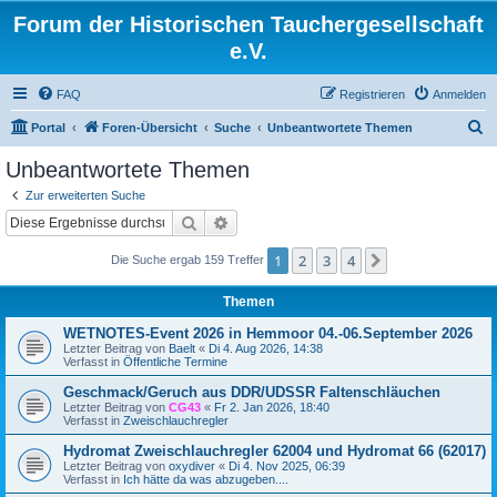
Forum der Historischen Tauchergesellschaft
e.V.
FAQ
Registrieren
Anmelden
S
Portal
Foren-Übersicht
Suche
Unbeantwortete Themen
u
Unbeantwortete Themen
c
Zur erweiterten Suche
h
Suche
Erweiterte Suche
e
1
2
3
4
Nächste
Die Suche ergab 159 Treffer
Themen
WETNOTES-Event 2026 in Hemmoor 04.-06.September 2026
Letzter Beitrag von
Baelt
«
Di 4. Aug 2026, 14:38
Verfasst in
Öffentliche Termine
Geschmack/Geruch aus DDR/UDSSR Faltenschläuchen
Letzter Beitrag von
CG43
«
Fr 2. Jan 2026, 18:40
Verfasst in
Zweischlauchregler
Hydromat Zweischlauchregler 62004 und Hydromat 66 (62017)
Letzter Beitrag von
oxydiver
«
Di 4. Nov 2025, 06:39
Verfasst in
Ich hätte da was abzugeben....