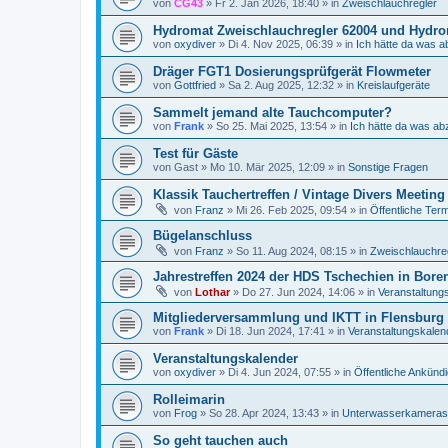
von
CG43
»
Fr 2. Jan 2026, 18:40
» in
Zweischlauchregler
Hydromat Zweischlauchregler 62004 und Hydrom
von
oxydiver
»
Di 4. Nov 2025, 06:39
» in
Ich hätte da was a
Dräger FGT1 Dosierungsprüfgerät Flowmeter
von
Gottfried
»
Sa 2. Aug 2025, 12:32
» in
Kreislaufgeräte
Sammelt jemand alte Tauchcomputer?
von
Frank
»
So 25. Mai 2025, 13:54
» in
Ich hätte da was ab
Test für Gäste
von
Gast
»
Mo 10. Mär 2025, 12:09
» in
Sonstige Fragen
Klassik Tauchertreffen / Vintage Divers Meeting
von
Franz
»
Mi 26. Feb 2025, 09:54
» in
Öffentliche Ter
Bügelanschluss
von
Franz
»
So 11. Aug 2024, 08:15
» in
Zweischlauchre
Jahrestreffen 2024 der HDS Tschechien in Bore
von
Lothar
»
Do 27. Jun 2024, 14:06
» in
Veranstaltung
Mitgliederversammlung und IKTT in Flensburg 4
von
Frank
»
Di 18. Jun 2024, 17:41
» in
Veranstaltungskalen
Veranstaltungskalender
von
oxydiver
»
Di 4. Jun 2024, 07:55
» in
Öffentliche Ankünd
Rolleimarin
von
Frog
»
So 28. Apr 2024, 13:43
» in
Unterwasserkameras
So geht tauchen auch