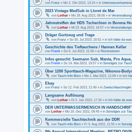
von
Franz
»
Mo 2. Okt 2023, 13:24
» in
Unterwasserkamera
2023 Vintage MedSub in Lloret de Mar
von
Lothar
»
Mo 28. Aug 2023, 08:56
» in
Veranstaltung
Jahrestreffen der HDS Tschechien in Borena Ho
von
Lothar
»
Mi 23. Aug 2023, 16:57
» in
Veranstaltungs
Dräger Gurtzeug und Trage
von
Franz
»
So 30. Jul 2023, 20:51
» in
Ich hätte da was
Geschichte des Tieftauchens / Hannes Keller
von
Frank
»
Do 6. Jul 2023, 21:56
» in
Rezensionen
Infos gesucht: Seemann Sub, Manta, Pro Aqua, 
von
Frank
»
So 14. Mai 2023, 19:57
» in
Sonstiges zur Tauchl
Über 1200 Sporttauch-Magazine, Nikonos-Body
von
Tauch-Info-Büro
»
Mo 1. Mai 2023, 12:09
» in
Ich hä
Ebay
von
Franz
»
So 12. Feb 2023, 21:40
» in
Zweischlauchregler
Langsame Auflösung
von
Lothar
»
Di 3. Jan 2023, 17:30
» in
Ich hätte da was
DER UNTERWASSERMENSCH IN HANDSCHRIFT
von
Lothar
»
Mo 19. Dez 2022, 09:45
» in
Sonstiges zur Tauc
Kommerzielle Tauchtechnik aus der DDR
von
Tauch-Info-Büro
»
Fr 5. Aug 2022, 11:55
» in
Sonstig
8th Annual International Meeting „RETRO DIVI