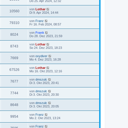
Do 25. Apr 2024, 12:32
von
Lothar
10560
Di 9. Apr 2024, 14:44
von
Franz
79310
Fr 16. Feb 2024, 08:57
von
Frank
8024
Do 28. Dez 2023, 21:59
von
Lothar
8743
So 24. Dez 2023, 18:23
von
oxydiver
7669
Mo 4. Dez 2023, 16:28
von
Lothar
67526
Mo 16. Okt 2023, 12:16
von
dmszulc
7677
Di 3. Okt 2023, 20:41
von
dmszulc
7744
Di 3. Okt 2023, 20:30
von
dmszulc
8648
Di 3. Okt 2023, 20:05
von
Franz
9954
Mo 2. Okt 2023, 13:24
von
Franz