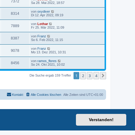
7372
Sa 28. Mai 2022, 18:57
von
oxydiver
8314
Di 12. Apr 2022, 09:19
von
Lothar
7889
Fr 25. Mär 2022, 11:09
von
Franz
8387
So 6. Feb 2022, 11:15
von
Franz
9078
Mo 13. Dez 2021, 10:31
von
ramos_flores
8456
So 24. Okt 2021, 10:02
1
2
3
4
Nächste
Die Suche ergab 159 Treffer
Kontakt
Alle Cookies löschen
Alle Zeiten sind
UTC+01:00
Verstanden!