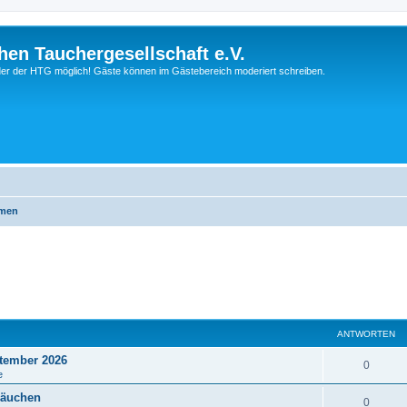
hen Tauchergesellschaft e.V.
ieder der HTG möglich! Gäste können im Gästebereich moderiert schreiben.
emen
ANTWORTEN
tember 2026
0
e
läuchen
0