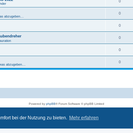
0
ender
0
was abzugeben....
0
aubendreher
0
auration
0
0
 was abzugeben....
Powered by
phpBB
® Forum Software © phpBB Limited
Deutsche Übersetzung durch
phpBB.de
Datenschutz
|
Nutzungsbedingungen
mfort bei der Nutzung zu bieten.
Mehr erfahren