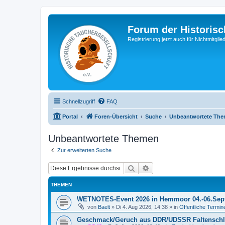
Forum der Historisc
Registrierung jetzt auch für Nichtmitgl
Schnellzugriff
FAQ
Portal
Foren-Übersicht
Suche
Unbeantwortete Th
Unbeantwortete Themen
Zur erweiterten Suche
Suche
Erweiterte Suche
THEMEN
WETNOTES-Event 2026 in Hemmoor 04.-06.Sep
von
Baelt
»
Di 4. Aug 2026, 14:38
» in
Öffentliche Termin
Geschmack/Geruch aus DDR/UDSSR Faltensch