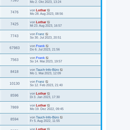
7595
Mo 2. Okt 2023, 13:24
von
Lothar
7476
Mo 28. Aug 2023, 08:56
von
Lothar
7425
Mi 23. Aug 2023, 16:57
von
Franz
7743
So 30. Jul 2023, 20:51
von
Frank
67983
Do 6. Jul 2023, 21:56
von
Frank
7563
So 14. Mai 2023, 19:57
von
Tauch-Info-Büro
8418
Mo 1. Mai 2023, 12:09
von
Franz
10130
So 12. Feb 2023, 21:40
von
Lothar
8596
Di 3. Jan 2023, 17:30
von
Lothar
7869
Mo 19. Dez 2022, 09:45
von
Tauch-Info-Büro
8594
Fr 5. Aug 2022, 11:55
von
Lothar