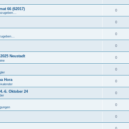
at 66 (62017)
0
bzugeben....
0
0
zugeben....
0
 2025 Neustadt
0
mine
0
gler
na Hora
0
skalender
.-6. Oktober 24
0
der
0
igungen
0
0