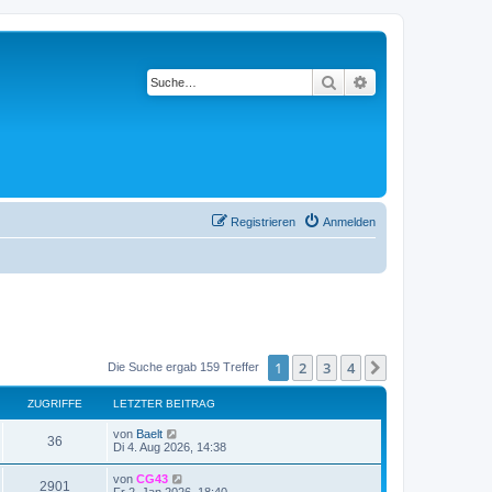
Suche
Erweiterte Suche
Registrieren
Anmelden
1
2
3
4
Nächste
Die Suche ergab 159 Treffer
ZUGRIFFE
LETZTER BEITRAG
von
Baelt
36
Di 4. Aug 2026, 14:38
von
CG43
2901
Fr 2. Jan 2026, 18:40