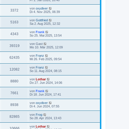
von
oxydiver
3372
Di 4. Nov 2025, 06:39
von
Gottfried
5163
Sa 2. Aug 2025, 12:32
von
Frank
4343
So 25. Mai 2025, 13:54
von
Gast
39319
Mo 10. Mär 2025, 12:09
von
Franz
62435
Mi 26. Feb 2025, 09:54
von
Franz
12082
So 11. Aug 2024, 08:15
von
Lothar
8880
Do 27. Jun 2024, 14:06
von
Frank
7661
Di 18. Jun 2024, 17:41
von
oxydiver
8938
Di 4. Jun 2024, 07:55
von
Frog
82865
So 28. Apr 2024, 13:43
von
Lothar
10666