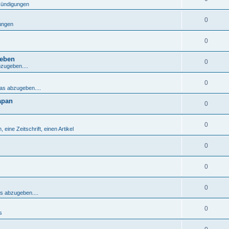
nkündigungen
0
gungen
0
geben
0
bzugeben....
0
was abzugeben....
apan
0
0
 eine Zeitschrift, einen Artikel
0
0
0
as abzugeben....
0
s