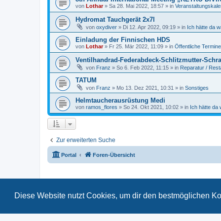
von
Lothar
»
Sa 28. Mai 2022, 18:57
» in
Veranstaltungskal
Hydromat Tauchgerät 2x7l
von
oxydiver
»
Di 12. Apr 2022, 09:19
» in
Ich hätte da 
Einladung der Finnischen HDS
von
Lothar
»
Fr 25. Mär 2022, 11:09
» in
Öffentliche Termine
Ventilhandrad-Federabdeck-Schlitzmutter-Schr
von
Franz
»
So 6. Feb 2022, 11:15
» in
Reparatur / Rest
TATUM
von
Franz
»
Mo 13. Dez 2021, 10:31
» in
Sonstiges
Helmtaucherausrüstung Medi
von
ramos_flores
»
So 24. Okt 2021, 10:02
» in
Ich hätte da
Zur erweiterten Suche
Portal
Foren-Übersicht
Diese Website nutzt Cookies, um dir den bestmöglichen Ko