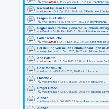
von
Lothar
»
Do 25. Apr 2024, 12:32
» in
Öffentliche A
Nachruf für Jean Grépinet
von
Lothar
»
Di 9. Apr 2024, 14:44
» in
Öffentliche Ankündi
Fragen aus Estland
von
Franz
»
Fr 16. Feb 2024, 08:57
» in
Helmtaucherei
Regler und Literatur + diverse Tauchteile abzu
von
Frank
»
Do 28. Dez 2023, 21:59
» in
Ich hätte da was a
Faltenschläuche
von
Lothar
»
So 24. Dez 2023, 18:23
» in
Ich hätte da 
Herstellung von neuen Helmtauchanzügen in J
von
oxydiver
»
Mo 4. Dez 2023, 16:28
» in
Helmtaucherei
Alte Patente
von
Lothar
»
Mo 16. Okt 2023, 12:16
» in
Ich suche ein Buch,
Hose for dm220
von
dmszulc
»
Di 3. Okt 2023, 20:41
» in
Ich suche....
Flasche 2l
von
dmszulc
»
Di 3. Okt 2023, 20:30
» in
Ich suche....
Drager Dm220
von
dmszulc
»
Di 3. Okt 2023, 20:05
» in
Ich hätte da w
Alpha?
von
Franz
»
Mo 2. Okt 2023, 13:24
» in
Unterwasserkamera
Alpha?