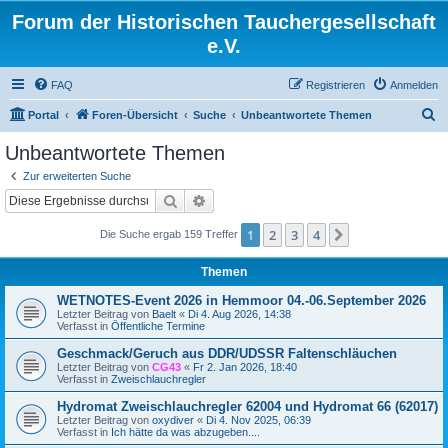
Forum der Historischen Tauchergesellschaft
e.V.
FAQ
Registrieren
Anmelden
S
Portal
Foren-Übersicht
Suche
Unbeantwortete Themen
u
Unbeantwortete Themen
c
Zur erweiterten Suche
h
Suche
Erweiterte Suche
e
1
2
3
4
Nächste
Die Suche ergab 159 Treffer
Themen
WETNOTES-Event 2026 in Hemmoor 04.-06.September 2026
Letzter Beitrag von
Baelt
«
Di 4. Aug 2026, 14:38
Verfasst in
Öffentliche Termine
Geschmack/Geruch aus DDR/UDSSR Faltenschläuchen
Letzter Beitrag von
CG43
«
Fr 2. Jan 2026, 18:40
Verfasst in
Zweischlauchregler
Hydromat Zweischlauchregler 62004 und Hydromat 66 (62017)
Letzter Beitrag von
oxydiver
«
Di 4. Nov 2025, 06:39
Verfasst in
Ich hätte da was abzugeben....