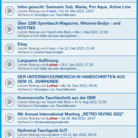
Infos gesucht: Seemann Sub, Manta, Pro Aqua, Active Line
Letzter Beitrag von
Frank
«
So 14. Mai 2023, 19:57
Verfasst in
Sonstiges zur Tauchliteratur
Über 1200 Sporttauch-Magazine, Nikonos-Bodys - und
KOSTNIX
Letzter Beitrag von
Tauch-Info-Büro
«
Mo 1. Mai 2023, 12:09
Verfasst in
Ich hätte da was abzugeben....
Ebay
Letzter Beitrag von
Franz
«
So 12. Feb 2023, 21:40
Verfasst in
Zweischlauchregler
Langsame Auflösung
Letzter Beitrag von
Lothar
«
Di 3. Jan 2023, 17:30
Verfasst in
Ich hätte da was abzugeben....
DER UNTERWASSERMENSCH IN HANDSCHRIFTEN AUS
DEM 15. JAHRHUNDE
Letzter Beitrag von
Lothar
«
Mo 19. Dez 2022, 09:45
Verfasst in
Sonstiges zur Tauchliteratur
Kommerzielle Tauchtechnik aus der DDR
Letzter Beitrag von
Tauch-Info-Büro
«
Fr 5. Aug 2022, 11:55
Verfasst in
Sonstiges zur Tauchliteratur
8th Annual International Meeting „RETRO DIVING 2022“
Letzter Beitrag von
Lothar
«
Sa 28. Mai 2022, 18:57
Verfasst in
Veranstaltungskalender
Hydromat Tauchgerät 2x7l
Letzter Beitrag von
oxydiver
«
Di 12. Apr 2022, 09:19