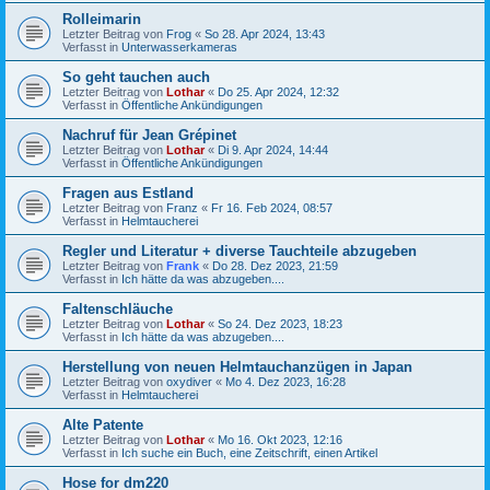
Rolleimarin
Letzter Beitrag von
Frog
«
So 28. Apr 2024, 13:43
Verfasst in
Unterwasserkameras
So geht tauchen auch
Letzter Beitrag von
Lothar
«
Do 25. Apr 2024, 12:32
Verfasst in
Öffentliche Ankündigungen
Nachruf für Jean Grépinet
Letzter Beitrag von
Lothar
«
Di 9. Apr 2024, 14:44
Verfasst in
Öffentliche Ankündigungen
Fragen aus Estland
Letzter Beitrag von
Franz
«
Fr 16. Feb 2024, 08:57
Verfasst in
Helmtaucherei
Regler und Literatur + diverse Tauchteile abzugeben
Letzter Beitrag von
Frank
«
Do 28. Dez 2023, 21:59
Verfasst in
Ich hätte da was abzugeben....
Faltenschläuche
Letzter Beitrag von
Lothar
«
So 24. Dez 2023, 18:23
Verfasst in
Ich hätte da was abzugeben....
Herstellung von neuen Helmtauchanzügen in Japan
Letzter Beitrag von
oxydiver
«
Mo 4. Dez 2023, 16:28
Verfasst in
Helmtaucherei
Alte Patente
Letzter Beitrag von
Lothar
«
Mo 16. Okt 2023, 12:16
Verfasst in
Ich suche ein Buch, eine Zeitschrift, einen Artikel
Hose for dm220