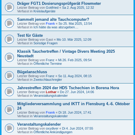
Dräger FGT1 Dosierungsprüfgerät Flowmeter
Letzter Beitrag von
Gottfried
«
Sa 2. Aug 2025, 12:32
Verfasst in
Kreislaufgeräte
Sammelt jemand alte Tauchcomputer?
Letzter Beitrag von
Frank
«
So 25. Mai 2025, 13:54
Verfasst in
Ich hätte da was abzugeben....
Test für Gäste
Letzter Beitrag von
Gast
«
Mo 10. Mär 2025, 12:09
Verfasst in
Sonstige Fragen
Klassik Tauchertreffen / Vintage Divers Meeting 2025
Neustadt
Letzter Beitrag von
Franz
«
Mi 26. Feb 2025, 09:54
Verfasst in
Öffentliche Termine
Bügelanschluss
Letzter Beitrag von
Franz
«
So 11. Aug 2024, 08:15
Verfasst in
Zweischlauchregler
Jahrestreffen 2024 der HDS Tschechien in Borena Hora
Letzter Beitrag von
Lothar
«
Do 27. Jun 2024, 14:06
Verfasst in
Veranstaltungskalender
Mitgliederversammlung und IKTT in Flensburg 4.-6. Oktober
24
Letzter Beitrag von
Frank
«
Di 18. Jun 2024, 17:41
Verfasst in
Veranstaltungskalender
Veranstaltungskalender
Letzter Beitrag von
oxydiver
«
Di 4. Jun 2024, 07:55
Verfasst in
Öffentliche Ankündigungen