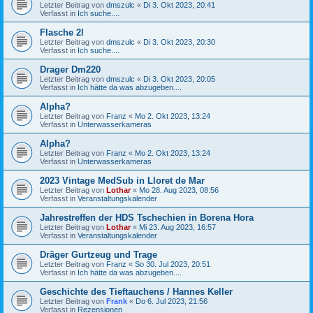
Letzter Beitrag von
dmszulc
«
Di 3. Okt 2023, 20:41
Verfasst in
Ich suche....
Flasche 2l
Letzter Beitrag von
dmszulc
«
Di 3. Okt 2023, 20:30
Verfasst in
Ich suche....
Drager Dm220
Letzter Beitrag von
dmszulc
«
Di 3. Okt 2023, 20:05
Verfasst in
Ich hätte da was abzugeben....
Alpha?
Letzter Beitrag von
Franz
«
Mo 2. Okt 2023, 13:24
Verfasst in
Unterwasserkameras
Alpha?
Letzter Beitrag von
Franz
«
Mo 2. Okt 2023, 13:24
Verfasst in
Unterwasserkameras
2023 Vintage MedSub in Lloret de Mar
Letzter Beitrag von
Lothar
«
Mo 28. Aug 2023, 08:56
Verfasst in
Veranstaltungskalender
Jahrestreffen der HDS Tschechien in Borena Hora
Letzter Beitrag von
Lothar
«
Mi 23. Aug 2023, 16:57
Verfasst in
Veranstaltungskalender
Dräger Gurtzeug und Trage
Letzter Beitrag von
Franz
«
So 30. Jul 2023, 20:51
Verfasst in
Ich hätte da was abzugeben....
Geschichte des Tieftauchens / Hannes Keller
Letzter Beitrag von
Frank
«
Do 6. Jul 2023, 21:56
Verfasst in
Rezensionen