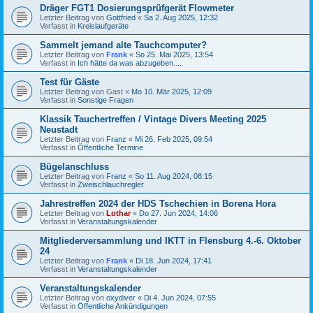
Dräger FGT1 Dosierungsprüfgerät Flowmeter
Letzter Beitrag von
Gottfried
«
Sa 2. Aug 2025, 12:32
Verfasst in
Kreislaufgeräte
Sammelt jemand alte Tauchcomputer?
Letzter Beitrag von
Frank
«
So 25. Mai 2025, 13:54
Verfasst in
Ich hätte da was abzugeben....
Test für Gäste
Letzter Beitrag von
Gast
«
Mo 10. Mär 2025, 12:09
Verfasst in
Sonstige Fragen
Klassik Tauchertreffen / Vintage Divers Meeting 2025
Neustadt
Letzter Beitrag von
Franz
«
Mi 26. Feb 2025, 09:54
Verfasst in
Öffentliche Termine
Bügelanschluss
Letzter Beitrag von
Franz
«
So 11. Aug 2024, 08:15
Verfasst in
Zweischlauchregler
Jahrestreffen 2024 der HDS Tschechien in Borena Hora
Letzter Beitrag von
Lothar
«
Do 27. Jun 2024, 14:06
Verfasst in
Veranstaltungskalender
Mitgliederversammlung und IKTT in Flensburg 4.-6. Oktober
24
Letzter Beitrag von
Frank
«
Di 18. Jun 2024, 17:41
Verfasst in
Veranstaltungskalender
Veranstaltungskalender
Letzter Beitrag von
oxydiver
«
Di 4. Jun 2024, 07:55
Verfasst in
Öffentliche Ankündigungen