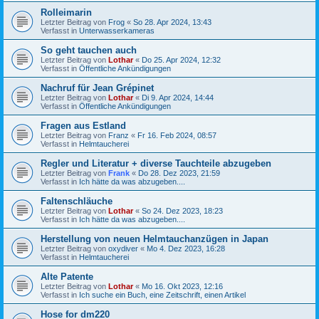
Rolleimarin
Letzter Beitrag von
Frog
«
So 28. Apr 2024, 13:43
Verfasst in
Unterwasserkameras
So geht tauchen auch
Letzter Beitrag von
Lothar
«
Do 25. Apr 2024, 12:32
Verfasst in
Öffentliche Ankündigungen
Nachruf für Jean Grépinet
Letzter Beitrag von
Lothar
«
Di 9. Apr 2024, 14:44
Verfasst in
Öffentliche Ankündigungen
Fragen aus Estland
Letzter Beitrag von
Franz
«
Fr 16. Feb 2024, 08:57
Verfasst in
Helmtaucherei
Regler und Literatur + diverse Tauchteile abzugeben
Letzter Beitrag von
Frank
«
Do 28. Dez 2023, 21:59
Verfasst in
Ich hätte da was abzugeben....
Faltenschläuche
Letzter Beitrag von
Lothar
«
So 24. Dez 2023, 18:23
Verfasst in
Ich hätte da was abzugeben....
Herstellung von neuen Helmtauchanzügen in Japan
Letzter Beitrag von
oxydiver
«
Mo 4. Dez 2023, 16:28
Verfasst in
Helmtaucherei
Alte Patente
Letzter Beitrag von
Lothar
«
Mo 16. Okt 2023, 12:16
Verfasst in
Ich suche ein Buch, eine Zeitschrift, einen Artikel
Hose for dm220