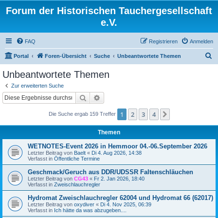
Forum der Historischen Tauchergesellschaft
e.V.
FAQ
Registrieren
Anmelden
S
Portal
Foren-Übersicht
Suche
Unbeantwortete Themen
u
Unbeantwortete Themen
c
Zur erweiterten Suche
h
Suche
Erweiterte Suche
e
1
2
3
4
Nächste
Die Suche ergab 159 Treffer
Themen
WETNOTES-Event 2026 in Hemmoor 04.-06.September 2026
Letzter Beitrag von
Baelt
«
Di 4. Aug 2026, 14:38
Verfasst in
Öffentliche Termine
Geschmack/Geruch aus DDR/UDSSR Faltenschläuchen
Letzter Beitrag von
CG43
«
Fr 2. Jan 2026, 18:40
Verfasst in
Zweischlauchregler
Hydromat Zweischlauchregler 62004 und Hydromat 66 (62017)
Letzter Beitrag von
oxydiver
«
Di 4. Nov 2025, 06:39
Verfasst in
Ich hätte da was abzugeben....