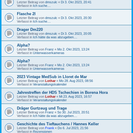
Letzter Beitrag von
dmszulc
«
Di 3. Okt 2023, 20:41
Verfasst in
Ich suche....
Flasche 2l
Letzter Beitrag von
dmszulc
«
Di 3. Okt 2023, 20:30
Verfasst in
Ich suche....
Drager Dm220
Letzter Beitrag von
dmszulc
«
Di 3. Okt 2023, 20:05
Verfasst in
Ich hätte da was abzugeben....
Alpha?
Letzter Beitrag von
Franz
«
Mo 2. Okt 2023, 13:24
Verfasst in
Unterwasserkameras
Alpha?
Letzter Beitrag von
Franz
«
Mo 2. Okt 2023, 13:24
Verfasst in
Unterwasserkameras
2023 Vintage MedSub in Lloret de Mar
Letzter Beitrag von
Lothar
«
Mo 28. Aug 2023, 08:56
Verfasst in
Veranstaltungskalender
Jahrestreffen der HDS Tschechien in Borena Hora
Letzter Beitrag von
Lothar
«
Mi 23. Aug 2023, 16:57
Verfasst in
Veranstaltungskalender
Dräger Gurtzeug und Trage
Letzter Beitrag von
Franz
«
So 30. Jul 2023, 20:51
Verfasst in
Ich hätte da was abzugeben....
Geschichte des Tieftauchens / Hannes Keller
Letzter Beitrag von
Frank
«
Do 6. Jul 2023, 21:56
Verfasst in
Rezensionen