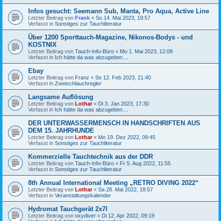
Infos gesucht: Seemann Sub, Manta, Pro Aqua, Active Line
Letzter Beitrag von
Frank
«
So 14. Mai 2023, 19:57
Verfasst in
Sonstiges zur Tauchliteratur
Über 1200 Sporttauch-Magazine, Nikonos-Bodys - und
KOSTNIX
Letzter Beitrag von
Tauch-Info-Büro
«
Mo 1. Mai 2023, 12:09
Verfasst in
Ich hätte da was abzugeben....
Ebay
Letzter Beitrag von
Franz
«
So 12. Feb 2023, 21:40
Verfasst in
Zweischlauchregler
Langsame Auflösung
Letzter Beitrag von
Lothar
«
Di 3. Jan 2023, 17:30
Verfasst in
Ich hätte da was abzugeben....
DER UNTERWASSERMENSCH IN HANDSCHRIFTEN AUS
DEM 15. JAHRHUNDE
Letzter Beitrag von
Lothar
«
Mo 19. Dez 2022, 09:45
Verfasst in
Sonstiges zur Tauchliteratur
Kommerzielle Tauchtechnik aus der DDR
Letzter Beitrag von
Tauch-Info-Büro
«
Fr 5. Aug 2022, 11:55
Verfasst in
Sonstiges zur Tauchliteratur
8th Annual International Meeting „RETRO DIVING 2022“
Letzter Beitrag von
Lothar
«
Sa 28. Mai 2022, 18:57
Verfasst in
Veranstaltungskalender
Hydromat Tauchgerät 2x7l
Letzter Beitrag von
oxydiver
«
Di 12. Apr 2022, 09:19