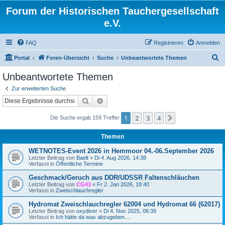
Forum der Historischen Tauchergesellschaft
e.V.
FAQ
Registrieren
Anmelden
S
Portal
Foren-Übersicht
Suche
Unbeantwortete Themen
u
Unbeantwortete Themen
c
Zur erweiterten Suche
h
Suche
Erweiterte Suche
e
1
2
3
4
Nächste
Die Suche ergab 159 Treffer
Themen
WETNOTES-Event 2026 in Hemmoor 04.-06.September 2026
Letzter Beitrag von
Baelt
«
Di 4. Aug 2026, 14:38
Verfasst in
Öffentliche Termine
Geschmack/Geruch aus DDR/UDSSR Faltenschläuchen
Letzter Beitrag von
CG43
«
Fr 2. Jan 2026, 18:40
Verfasst in
Zweischlauchregler
Hydromat Zweischlauchregler 62004 und Hydromat 66 (62017)
Letzter Beitrag von
oxydiver
«
Di 4. Nov 2025, 06:39
Verfasst in
Ich hätte da was abzugeben....