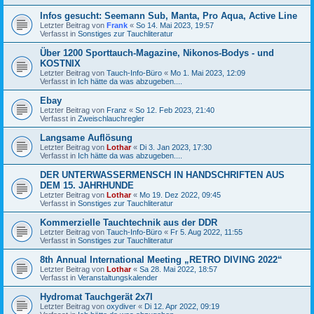
Infos gesucht: Seemann Sub, Manta, Pro Aqua, Active Line
Letzter Beitrag von
Frank
«
So 14. Mai 2023, 19:57
Verfasst in
Sonstiges zur Tauchliteratur
Über 1200 Sporttauch-Magazine, Nikonos-Bodys - und
KOSTNIX
Letzter Beitrag von
Tauch-Info-Büro
«
Mo 1. Mai 2023, 12:09
Verfasst in
Ich hätte da was abzugeben....
Ebay
Letzter Beitrag von
Franz
«
So 12. Feb 2023, 21:40
Verfasst in
Zweischlauchregler
Langsame Auflösung
Letzter Beitrag von
Lothar
«
Di 3. Jan 2023, 17:30
Verfasst in
Ich hätte da was abzugeben....
DER UNTERWASSERMENSCH IN HANDSCHRIFTEN AUS
DEM 15. JAHRHUNDE
Letzter Beitrag von
Lothar
«
Mo 19. Dez 2022, 09:45
Verfasst in
Sonstiges zur Tauchliteratur
Kommerzielle Tauchtechnik aus der DDR
Letzter Beitrag von
Tauch-Info-Büro
«
Fr 5. Aug 2022, 11:55
Verfasst in
Sonstiges zur Tauchliteratur
8th Annual International Meeting „RETRO DIVING 2022“
Letzter Beitrag von
Lothar
«
Sa 28. Mai 2022, 18:57
Verfasst in
Veranstaltungskalender
Hydromat Tauchgerät 2x7l
Letzter Beitrag von
oxydiver
«
Di 12. Apr 2022, 09:19