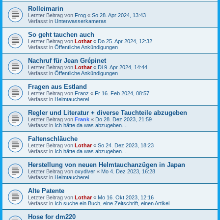
Rolleimarin
Letzter Beitrag von
Frog
«
So 28. Apr 2024, 13:43
Verfasst in
Unterwasserkameras
So geht tauchen auch
Letzter Beitrag von
Lothar
«
Do 25. Apr 2024, 12:32
Verfasst in
Öffentliche Ankündigungen
Nachruf für Jean Grépinet
Letzter Beitrag von
Lothar
«
Di 9. Apr 2024, 14:44
Verfasst in
Öffentliche Ankündigungen
Fragen aus Estland
Letzter Beitrag von
Franz
«
Fr 16. Feb 2024, 08:57
Verfasst in
Helmtaucherei
Regler und Literatur + diverse Tauchteile abzugeben
Letzter Beitrag von
Frank
«
Do 28. Dez 2023, 21:59
Verfasst in
Ich hätte da was abzugeben....
Faltenschläuche
Letzter Beitrag von
Lothar
«
So 24. Dez 2023, 18:23
Verfasst in
Ich hätte da was abzugeben....
Herstellung von neuen Helmtauchanzügen in Japan
Letzter Beitrag von
oxydiver
«
Mo 4. Dez 2023, 16:28
Verfasst in
Helmtaucherei
Alte Patente
Letzter Beitrag von
Lothar
«
Mo 16. Okt 2023, 12:16
Verfasst in
Ich suche ein Buch, eine Zeitschrift, einen Artikel
Hose for dm220