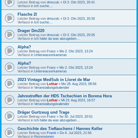
Letzter Beitrag von
dmszulc
«
Di 3. Okt 2023, 20:41
Verfasst in
Ich suche....
Flasche 2l
Letzter Beitrag von
dmszulc
«
Di 3. Okt 2023, 20:30
Verfasst in
Ich suche....
Drager Dm220
Letzter Beitrag von
dmszulc
«
Di 3. Okt 2023, 20:05
Verfasst in
Ich hätte da was abzugeben....
Alpha?
Letzter Beitrag von
Franz
«
Mo 2. Okt 2023, 13:24
Verfasst in
Unterwasserkameras
Alpha?
Letzter Beitrag von
Franz
«
Mo 2. Okt 2023, 13:24
Verfasst in
Unterwasserkameras
2023 Vintage MedSub in Lloret de Mar
Letzter Beitrag von
Lothar
«
Mo 28. Aug 2023, 08:56
Verfasst in
Veranstaltungskalender
Jahrestreffen der HDS Tschechien in Borena Hora
Letzter Beitrag von
Lothar
«
Mi 23. Aug 2023, 16:57
Verfasst in
Veranstaltungskalender
Dräger Gurtzeug und Trage
Letzter Beitrag von
Franz
«
So 30. Jul 2023, 20:51
Verfasst in
Ich hätte da was abzugeben....
Geschichte des Tieftauchens / Hannes Keller
Letzter Beitrag von
Frank
«
Do 6. Jul 2023, 21:56
Verfasst in
Rezensionen