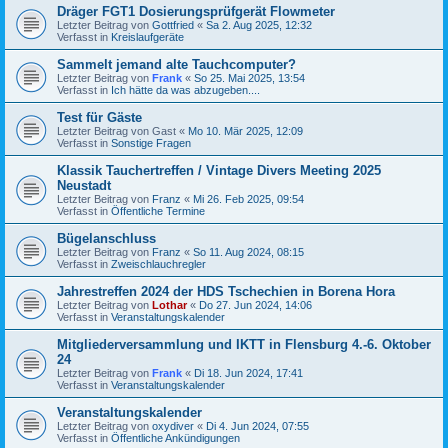
Dräger FGT1 Dosierungsprüfgerät Flowmeter
Letzter Beitrag von
Gottfried
«
Sa 2. Aug 2025, 12:32
Verfasst in
Kreislaufgeräte
Sammelt jemand alte Tauchcomputer?
Letzter Beitrag von
Frank
«
So 25. Mai 2025, 13:54
Verfasst in
Ich hätte da was abzugeben....
Test für Gäste
Letzter Beitrag von
Gast
«
Mo 10. Mär 2025, 12:09
Verfasst in
Sonstige Fragen
Klassik Tauchertreffen / Vintage Divers Meeting 2025
Neustadt
Letzter Beitrag von
Franz
«
Mi 26. Feb 2025, 09:54
Verfasst in
Öffentliche Termine
Bügelanschluss
Letzter Beitrag von
Franz
«
So 11. Aug 2024, 08:15
Verfasst in
Zweischlauchregler
Jahrestreffen 2024 der HDS Tschechien in Borena Hora
Letzter Beitrag von
Lothar
«
Do 27. Jun 2024, 14:06
Verfasst in
Veranstaltungskalender
Mitgliederversammlung und IKTT in Flensburg 4.-6. Oktober
24
Letzter Beitrag von
Frank
«
Di 18. Jun 2024, 17:41
Verfasst in
Veranstaltungskalender
Veranstaltungskalender
Letzter Beitrag von
oxydiver
«
Di 4. Jun 2024, 07:55
Verfasst in
Öffentliche Ankündigungen