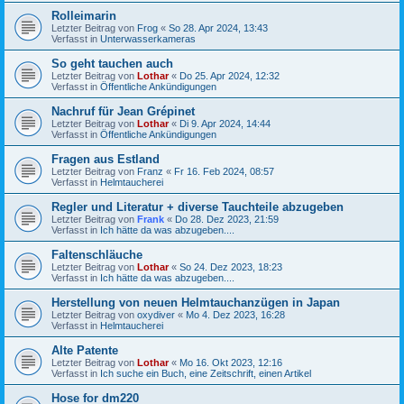
Rolleimarin
Letzter Beitrag von
Frog
«
So 28. Apr 2024, 13:43
Verfasst in
Unterwasserkameras
So geht tauchen auch
Letzter Beitrag von
Lothar
«
Do 25. Apr 2024, 12:32
Verfasst in
Öffentliche Ankündigungen
Nachruf für Jean Grépinet
Letzter Beitrag von
Lothar
«
Di 9. Apr 2024, 14:44
Verfasst in
Öffentliche Ankündigungen
Fragen aus Estland
Letzter Beitrag von
Franz
«
Fr 16. Feb 2024, 08:57
Verfasst in
Helmtaucherei
Regler und Literatur + diverse Tauchteile abzugeben
Letzter Beitrag von
Frank
«
Do 28. Dez 2023, 21:59
Verfasst in
Ich hätte da was abzugeben....
Faltenschläuche
Letzter Beitrag von
Lothar
«
So 24. Dez 2023, 18:23
Verfasst in
Ich hätte da was abzugeben....
Herstellung von neuen Helmtauchanzügen in Japan
Letzter Beitrag von
oxydiver
«
Mo 4. Dez 2023, 16:28
Verfasst in
Helmtaucherei
Alte Patente
Letzter Beitrag von
Lothar
«
Mo 16. Okt 2023, 12:16
Verfasst in
Ich suche ein Buch, eine Zeitschrift, einen Artikel
Hose for dm220