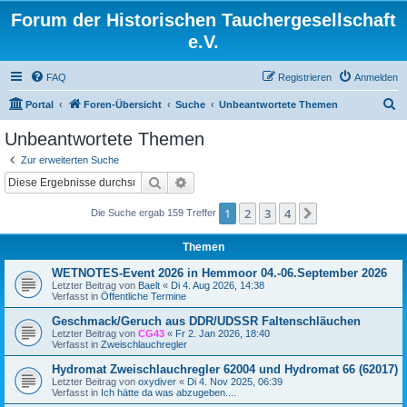
Forum der Historischen Tauchergesellschaft
e.V.
FAQ
Registrieren
Anmelden
S
Portal
Foren-Übersicht
Suche
Unbeantwortete Themen
u
Unbeantwortete Themen
c
Zur erweiterten Suche
h
Suche
Erweiterte Suche
e
1
2
3
4
Nächste
Die Suche ergab 159 Treffer
Themen
WETNOTES-Event 2026 in Hemmoor 04.-06.September 2026
Letzter Beitrag von
Baelt
«
Di 4. Aug 2026, 14:38
Verfasst in
Öffentliche Termine
Geschmack/Geruch aus DDR/UDSSR Faltenschläuchen
Letzter Beitrag von
CG43
«
Fr 2. Jan 2026, 18:40
Verfasst in
Zweischlauchregler
Hydromat Zweischlauchregler 62004 und Hydromat 66 (62017)
Letzter Beitrag von
oxydiver
«
Di 4. Nov 2025, 06:39
Verfasst in
Ich hätte da was abzugeben....