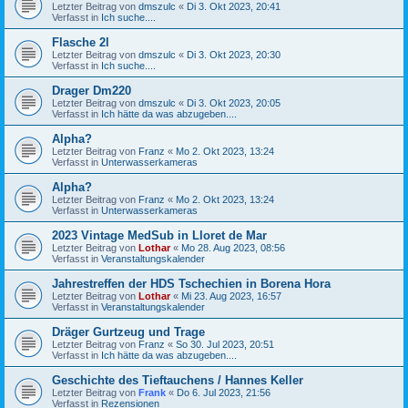
Letzter Beitrag von
dmszulc
«
Di 3. Okt 2023, 20:41
Verfasst in
Ich suche....
Flasche 2l
Letzter Beitrag von
dmszulc
«
Di 3. Okt 2023, 20:30
Verfasst in
Ich suche....
Drager Dm220
Letzter Beitrag von
dmszulc
«
Di 3. Okt 2023, 20:05
Verfasst in
Ich hätte da was abzugeben....
Alpha?
Letzter Beitrag von
Franz
«
Mo 2. Okt 2023, 13:24
Verfasst in
Unterwasserkameras
Alpha?
Letzter Beitrag von
Franz
«
Mo 2. Okt 2023, 13:24
Verfasst in
Unterwasserkameras
2023 Vintage MedSub in Lloret de Mar
Letzter Beitrag von
Lothar
«
Mo 28. Aug 2023, 08:56
Verfasst in
Veranstaltungskalender
Jahrestreffen der HDS Tschechien in Borena Hora
Letzter Beitrag von
Lothar
«
Mi 23. Aug 2023, 16:57
Verfasst in
Veranstaltungskalender
Dräger Gurtzeug und Trage
Letzter Beitrag von
Franz
«
So 30. Jul 2023, 20:51
Verfasst in
Ich hätte da was abzugeben....
Geschichte des Tieftauchens / Hannes Keller
Letzter Beitrag von
Frank
«
Do 6. Jul 2023, 21:56
Verfasst in
Rezensionen