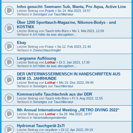
Infos gesucht: Seemann Sub, Manta, Pro Aqua, Active Line
Letzter Beitrag von
Frank
«
So 14. Mai 2023, 19:57
Verfasst in
Sonstiges zur Tauchliteratur
Über 1200 Sporttauch-Magazine, Nikonos-Bodys - und
KOSTNIX
Letzter Beitrag von
Tauch-Info-Büro
«
Mo 1. Mai 2023, 12:09
Verfasst in
Ich hätte da was abzugeben....
Ebay
Letzter Beitrag von
Franz
«
So 12. Feb 2023, 21:40
Verfasst in
Zweischlauchregler
Langsame Auflösung
Letzter Beitrag von
Lothar
«
Di 3. Jan 2023, 17:30
Verfasst in
Ich hätte da was abzugeben....
DER UNTERWASSERMENSCH IN HANDSCHRIFTEN AUS
DEM 15. JAHRHUNDE
Letzter Beitrag von
Lothar
«
Mo 19. Dez 2022, 09:45
Verfasst in
Sonstiges zur Tauchliteratur
Kommerzielle Tauchtechnik aus der DDR
Letzter Beitrag von
Tauch-Info-Büro
«
Fr 5. Aug 2022, 11:55
Verfasst in
Sonstiges zur Tauchliteratur
8th Annual International Meeting „RETRO DIVING 2022“
Letzter Beitrag von
Lothar
«
Sa 28. Mai 2022, 18:57
Verfasst in
Veranstaltungskalender
Hydromat Tauchgerät 2x7l
Letzter Beitrag von
oxydiver
«
Di 12. Apr 2022, 09:19