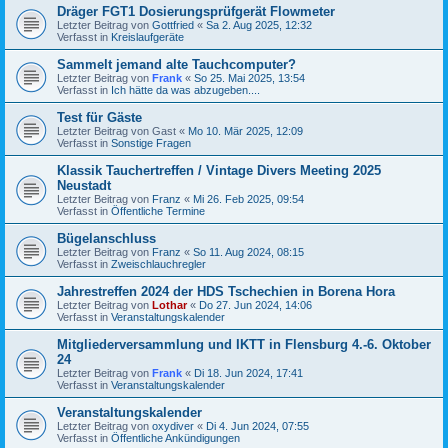
Dräger FGT1 Dosierungsprüfgerät Flowmeter
Letzter Beitrag von
Gottfried
«
Sa 2. Aug 2025, 12:32
Verfasst in
Kreislaufgeräte
Sammelt jemand alte Tauchcomputer?
Letzter Beitrag von
Frank
«
So 25. Mai 2025, 13:54
Verfasst in
Ich hätte da was abzugeben....
Test für Gäste
Letzter Beitrag von
Gast
«
Mo 10. Mär 2025, 12:09
Verfasst in
Sonstige Fragen
Klassik Tauchertreffen / Vintage Divers Meeting 2025
Neustadt
Letzter Beitrag von
Franz
«
Mi 26. Feb 2025, 09:54
Verfasst in
Öffentliche Termine
Bügelanschluss
Letzter Beitrag von
Franz
«
So 11. Aug 2024, 08:15
Verfasst in
Zweischlauchregler
Jahrestreffen 2024 der HDS Tschechien in Borena Hora
Letzter Beitrag von
Lothar
«
Do 27. Jun 2024, 14:06
Verfasst in
Veranstaltungskalender
Mitgliederversammlung und IKTT in Flensburg 4.-6. Oktober
24
Letzter Beitrag von
Frank
«
Di 18. Jun 2024, 17:41
Verfasst in
Veranstaltungskalender
Veranstaltungskalender
Letzter Beitrag von
oxydiver
«
Di 4. Jun 2024, 07:55
Verfasst in
Öffentliche Ankündigungen