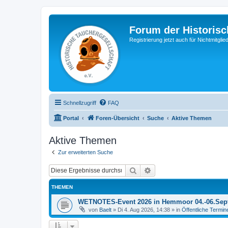
Forum der Historisc
Registrierung jetzt auch für Nichtmitgl
Schnellzugriff
FAQ
Portal
Foren-Übersicht
Suche
Aktive Themen
Aktive Themen
Zur erweiterten Suche
Suche
Erweiterte Suche
THEMEN
WETNOTES-Event 2026 in Hemmoor 04.-06.Sep
von
Baelt
»
Di 4. Aug 2026, 14:38
» in
Öffentliche Termin