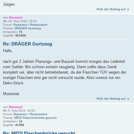
Jürgen
Rufe den Beitrag auf
von
Monomat
Mo 19. Sep 2016, 19:01
Forum:
Reparatur / Restauration
Thema:
DRÄGER Gurtzeug
Antworten:
74
Zugriffe:
301906
Re: DRÄGER Gurtzeug
Hallo,
nach gut 2 Jahren Planungs- und Bauzeit kommt morgen das Lederteil
vom Sattler. Bin schnon extrem neugierig. Dann sollte dass Gerät
komplett sei, aber nicht betriebsbereit, da der Flaschen TÜV wegen der
rostiger Flaschen erst gar nicht versucht wurde. Also vorerst nur ein
Deko-Stück.
Monomat
Rufe den Beitrag auf
von
Monomat
Mo 5. Sep 2016, 18:01
Forum:
Reparatur / Restauration
Thema:
MEDI Flaschenbrücke gesucht
Antworten:
14
Zugriffe:
41369
Re: MEDI Flaschenbrücke gesucht