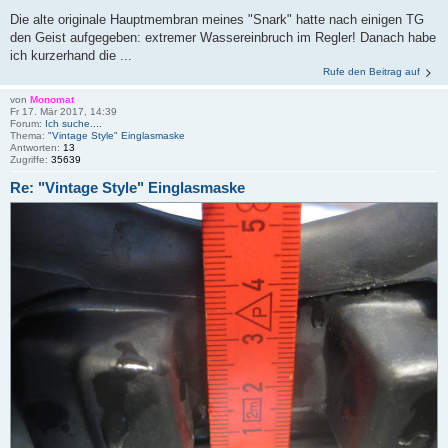
Die alte originale Hauptmembran meines "Snark" hatte nach einigen TG
den Geist aufgegeben: extremer Wassereinbruch im Regler! Danach habe
ich kurzerhand die ...
Rufe den Beitrag auf
von
Monomat
Fr 17. Mär 2017, 14:39
Forum:
Ich suche....
Thema:
"Vintage Style" Einglasmaske
Antworten:
13
Zugriffe:
35639
Re: "Vintage Style" Einglasmaske