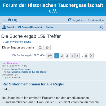
Forum der Historischen Tauchergesellschaft
e.V.
FAQ
Registrieren
Anmelden
S
Portal
Foren-Übersicht
Suche
u
Die Suche ergab 159 Treffer
c
Zur erweiterten Suche
h
Suche
Erweiterte Suche
e
Seite
1
von
8
1
2
3
4
5
8
Nächst
Die Suche ergab 159 Treffer
…
von
Monomat
Di 18. Jul 2017, 18:15
Forum:
Zweischlauchregler
Thema:
Silikonmembranen für alle Regler
Antworten:
74
Zugriffe:
947459
Re: Silikonmembranen für alle Regler
Hallo,
im Urlaub hatte ich ersthafte Probleme mit den amerikanischen
Ersatzmembranen aus Silikon, die ich Euch nicht vorenthalten möchte.