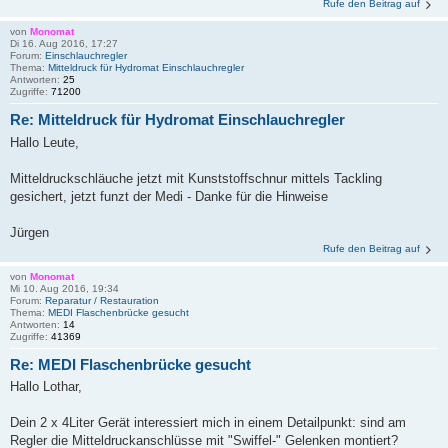
Rufe den Beitrag auf
von
Monomat
Di 16. Aug 2016, 17:27
Forum:
Einschlauchregler
Thema:
Mitteldruck für Hydromat Einschlauchregler
Antworten:
25
Zugriffe:
71200
Re: Mitteldruck für Hydromat Einschlauchregler
Hallo Leute,
Mitteldruckschläuche jetzt mit Kunststoffschnur mittels Tackling
gesichert, jetzt funzt der Medi - Danke für die Hinweise
Jürgen
Rufe den Beitrag auf
von
Monomat
Mi 10. Aug 2016, 19:34
Forum:
Reparatur / Restauration
Thema:
MEDI Flaschenbrücke gesucht
Antworten:
14
Zugriffe:
41369
Re: MEDI Flaschenbrücke gesucht
Hallo Lothar,
Dein 2 x 4Liter Gerät interessiert mich in einem Detailpunkt: sind am
Regler die Mitteldruckanschlüsse mit "Swiffel-" Gelenken montiert?