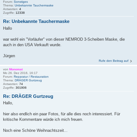
Forum:
Sonstiges
Thema:
Unbekannte Tauchermaske
Antworten:
4
Zugriffe:
12338
Re: Unbekannte Tauchermaske
Hallo
war wohl ein "Vorläufer" von dieser NEMROD 3-Scheiben Maske, die
auch in den USA Verkauft wurde.
Jürgen
Rufe den Beitrag auf
von
Monomat
Mo 26. Dez 2016, 16:17
Forum:
Reparatur / Restauration
Thema:
DRÄGER Gurtzeug
Antworten:
74
Zugriffe:
301906
Re: DRÄGER Gurtzeug
Hallo,
hier also endlich ein paar Fotos, für alle dies noch interessiert. Für
kritische Kommentare würde ich mich freuen.
Noch eine Schöne Weihnachtszeit...