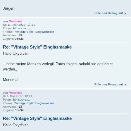
Jürgen
Rufe den Beitrag auf
von
Monomat
Sa 11. Mär 2017, 17:31
Forum:
Ich suche....
Thema:
"Vintage Style" Einglasmaske
Antworten:
13
Zugriffe:
35639
Re: "Vintage Style" Einglasmaske
Hallo Oxydiver,
...habe meine Masken verlegt! Fotos folgen, sobald sie gesichtet
werden....
Monomat
Rufe den Beitrag auf
von
Monomat
Di 7. Mär 2017, 18:24
Forum:
Ich suche....
Thema:
"Vintage Style" Einglasmaske
Antworten:
13
Zugriffe:
35639
Re: "Vintage Style" Einglasmaske
Hallo Oxydiver,