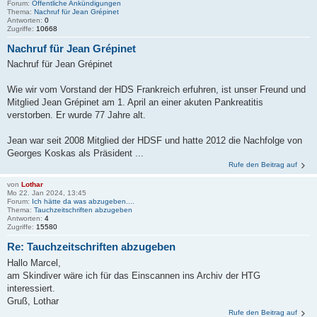
Forum:
Öffentliche Ankündigungen
Thema:
Nachruf für Jean Grépinet
Antworten:
0
Zugriffe:
10668
Nachruf für Jean Grépinet
Nachruf für Jean Grépinet
Wie wir vom Vorstand der HDS Frankreich erfuhren, ist unser Freund und
Mitglied Jean Grépinet am 1. April an einer akuten Pankreatitis
verstorben. Er wurde 77 Jahre alt.
Jean war seit 2008 Mitglied der HDSF und hatte 2012 die Nachfolge von
Georges Koskas als Präsident ...
Rufe den Beitrag auf
von
Lothar
Mo 22. Jan 2024, 13:45
Forum:
Ich hätte da was abzugeben....
Thema:
Tauchzeitschriften abzugeben
Antworten:
4
Zugriffe:
15580
Re: Tauchzeitschriften abzugeben
Hallo Marcel,
am Skindiver wäre ich für das Einscannen ins Archiv der HTG
interessiert.
Gruß, Lothar
Rufe den Beitrag auf