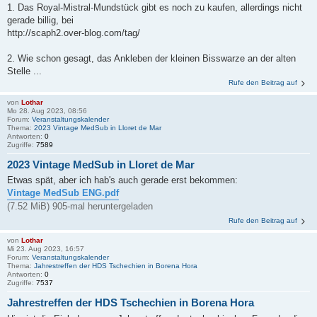
1. Das Royal-Mistral-Mundstück gibt es noch zu kaufen, allerdings nicht
gerade billig, bei
http://scaph2.over-blog.com/tag/
2. Wie schon gesagt, das Ankleben der kleinen Bisswarze an der alten
Stelle ...
Rufe den Beitrag auf
von
Lothar
Mo 28. Aug 2023, 08:56
Forum:
Veranstaltungskalender
Thema:
2023 Vintage MedSub in Lloret de Mar
Antworten:
0
Zugriffe:
7589
2023 Vintage MedSub in Lloret de Mar
Etwas spät, aber ich hab's auch gerade erst bekommen:
Vintage MedSub ENG.pdf
(7.52 MiB) 905-mal heruntergeladen
Rufe den Beitrag auf
von
Lothar
Mi 23. Aug 2023, 16:57
Forum:
Veranstaltungskalender
Thema:
Jahrestreffen der HDS Tschechien in Borena Hora
Antworten:
0
Zugriffe:
7537
Jahrestreffen der HDS Tschechien in Borena Hora