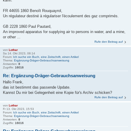
kann:
FR 44655 1860 Benoît Rouquayrol,
Un régulateur destiné à régulariser l'écoulement des gaz comprimés.
GB 2228 1860 Paul Pautard,
An improved apparatus for supplying air to persons in water, and a mine,
or other ...
Rufe den Beitrag auf
von
Lothar
Sa 14. Okt 2023, 08:14
Forum:
Ich suche ein Buch, eine Zeitschrift, einen Artikel
Thema:
Ergänzung-Dräger-Gebrauchsanweisung
Antworten:
8
Zugriffe:
16016
Re: Ergänzung-Dräger-Gebrauchsanweisung
Hallo Frank,
das ist bestimmt das passende Update.
Kannst Du mir bei Gelegenheit eine Kopie für's Archiv schicken?
Rufe den Beitrag auf
von
Lothar
Fr 13. Okt 2023, 15:53
Forum:
Ich suche ein Buch, eine Zeitschrift, einen Artikel
Thema:
Ergänzung-Dräger-Gebrauchsanweisung
Antworten:
8
Zugriffe:
16016