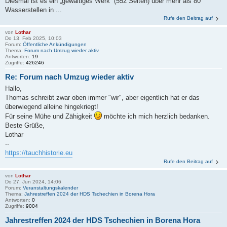
Diesmal ist es ein „gewaltiges Werk“ (552 Seiten) über mehr als 80
Wasserstellen in ...
Rufe den Beitrag auf
von
Lothar
Do 13. Feb 2025, 10:03
Forum:
Öffentliche Ankündigungen
Thema:
Forum nach Umzug wieder aktiv
Antworten:
19
Zugriffe:
426246
Re: Forum nach Umzug wieder aktiv
Hallo,
Thomas schreibt zwar oben immer "wir", aber eigentlich hat er das
überwiegend alleine hingekriegt!
Für seine Mühe und Zähigkeit
möchte ich mich herzlich bedanken.
Beste Grüße,
Lothar
--
https://tauchhistorie.eu
Rufe den Beitrag auf
von
Lothar
Do 27. Jun 2024, 14:06
Forum:
Veranstaltungskalender
Thema:
Jahrestreffen 2024 der HDS Tschechien in Borena Hora
Antworten:
0
Zugriffe:
9004
Jahrestreffen 2024 der HDS Tschechien in Borena Hora