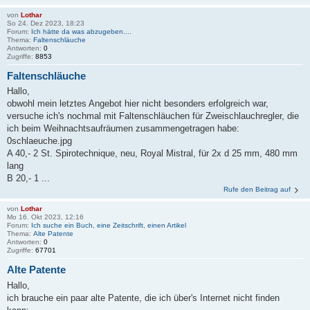
von
Lothar
So 24. Dez 2023, 18:23
Forum:
Ich hätte da was abzugeben....
Thema:
Faltenschläuche
Antworten:
0
Zugriffe:
8853
Faltenschläuche
Hallo,
obwohl mein letztes Angebot hier nicht besonders erfolgreich war,
versuche ich's nochmal mit Faltenschläuchen für Zweischlauchregler, die
ich beim Weihnachtsaufräumen zusammengetragen habe:
0schlaeuche.jpg
A 40,- 2 St. Spirotechnique, neu, Royal Mistral, für 2x d 25 mm, 480 mm
lang
B 20,- 1 ...
Rufe den Beitrag auf
von
Lothar
Mo 16. Okt 2023, 12:16
Forum:
Ich suche ein Buch, eine Zeitschrift, einen Artikel
Thema:
Alte Patente
Antworten:
0
Zugriffe:
67701
Alte Patente
Hallo,
ich brauche ein paar alte Patente, die ich über's Internet nicht finden