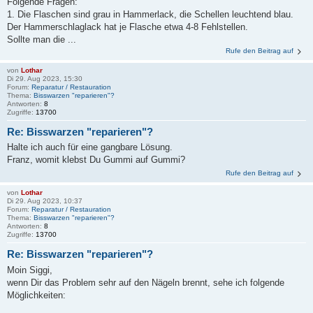
Folgende Fragen:
1. Die Flaschen sind grau in Hammerlack, die Schellen leuchtend blau.
Der Hammerschlaglack hat je Flasche etwa 4-8 Fehlstellen.
Sollte man die ...
Rufe den Beitrag auf
von
Lothar
Di 29. Aug 2023, 15:30
Forum:
Reparatur / Restauration
Thema:
Bisswarzen "reparieren"?
Antworten:
8
Zugriffe:
13700
Re: Bisswarzen "reparieren"?
Halte ich auch für eine gangbare Lösung.
Franz, womit klebst Du Gummi auf Gummi?
Rufe den Beitrag auf
von
Lothar
Di 29. Aug 2023, 10:37
Forum:
Reparatur / Restauration
Thema:
Bisswarzen "reparieren"?
Antworten:
8
Zugriffe:
13700
Re: Bisswarzen "reparieren"?
Moin Siggi,
wenn Dir das Problem sehr auf den Nägeln brennt, sehe ich folgende
Möglichkeiten: