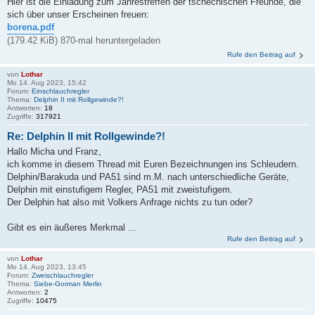
Hier ist die Einladung zum Jahrestreffen der tschechischen Freunde, die
sich über unser Erscheinen freuen:
borena.pdf
(179.42 KiB) 870-mal heruntergeladen
Rufe den Beitrag auf
von
Lothar
Mo 14. Aug 2023, 15:42
Forum:
Einschlauchregler
Thema:
Delphin II mit Rollgewinde?!
Antworten:
18
Zugriffe:
317921
Re: Delphin II mit Rollgewinde?!
Hallo Micha und Franz,
ich komme in diesem Thread mit Euren Bezeichnungen ins Schleudern.
Delphin/Barakuda und PA51 sind m.M. nach unterschiedliche Geräte,
Delphin mit einstufigem Regler, PA51 mit zweistufigem.
Der Delphin hat also mit Volkers Anfrage nichts zu tun oder?
Gibt es ein äußeres Merkmal ...
Rufe den Beitrag auf
von
Lothar
Mo 14. Aug 2023, 13:45
Forum:
Zweischlauchregler
Thema:
Siebe-Gorman Merlin
Antworten:
2
Zugriffe:
10475