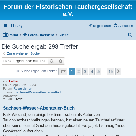
Forum der Historischen Tauchergesellschaft
e.V.
FAQ
Registrieren
Anmelden
S
Portal
Foren-Übersicht
Suche
u
Die Suche ergab 298 Treffer
c
Zur erweiterten Suche
h
Suche
Erweiterte Suche
e
Seite
1
von
15
1
2
3
4
5
15
Nächst
Die Suche ergab 298 Treffer
…
von
Lothar
Sa 25. Apr 2026, 12:34
Forum:
Rezensionen
Thema:
Sachsen-Wasser-Abenteuer-Buch
Antworten:
1
Zugriffe:
2027
Sachsen-Wasser-Abenteuer-Buch
Falk Wieland, den einige bestimmt schon als Autor von
Tauchplatzbeschreibungen kennen, hat einen neuen Tauchreiseführer
über seine Heimat Sachsen herausgebracht, wo ja jetzt ständig "neue
Gewässer" auftauchen.