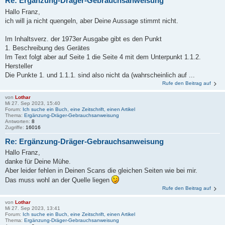
Re: Ergänzung-Dräger-Gebrauchsanweisung
Hallo Franz,
ich will ja nicht quengeln, aber Deine Aussage stimmt nicht.
Im Inhaltsverz. der 1973er Ausgabe gibt es den Punkt
1. Beschreibung des Gerätes
Im Text folgt aber auf Seite 1 die Seite 4 mit dem Unterpunkt 1.1.2.
Hersteller
Die Punkte 1. und 1.1.1. sind also nicht da (wahrscheinlich auf ...
Rufe den Beitrag auf
von
Lothar
Mi 27. Sep 2023, 15:40
Forum:
Ich suche ein Buch, eine Zeitschrift, einen Artikel
Thema:
Ergänzung-Dräger-Gebrauchsanweisung
Antworten:
8
Zugriffe:
16016
Re: Ergänzung-Dräger-Gebrauchsanweisung
Hallo Franz,
danke für Deine Mühe.
Aber leider fehlen in Deinen Scans die gleichen Seiten wie bei mir.
Das muss wohl an der Quelle liegen
Rufe den Beitrag auf
von
Lothar
Mi 27. Sep 2023, 13:41
Forum:
Ich suche ein Buch, eine Zeitschrift, einen Artikel
Thema:
Ergänzung-Dräger-Gebrauchsanweisung