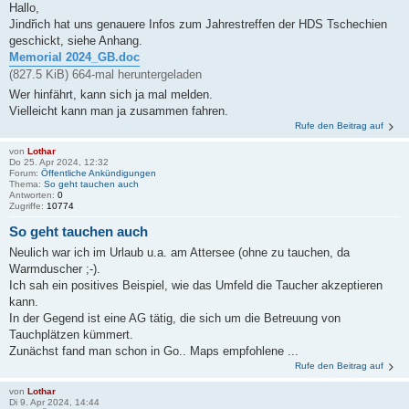
Hallo,
Jindřich hat uns genauere Infos zum Jahrestreffen der HDS Tschechien
geschickt, siehe Anhang.
Memorial 2024_GB.doc
(827.5 KiB) 664-mal heruntergeladen
Wer hinfährt, kann sich ja mal melden.
Vielleicht kann man ja zusammen fahren.
Rufe den Beitrag auf
von
Lothar
Do 25. Apr 2024, 12:32
Forum:
Öffentliche Ankündigungen
Thema:
So geht tauchen auch
Antworten:
0
Zugriffe:
10774
So geht tauchen auch
Neulich war ich im Urlaub u.a. am Attersee (ohne zu tauchen, da
Warmduscher ;-).
Ich sah ein positives Beispiel, wie das Umfeld die Taucher akzeptieren
kann.
In der Gegend ist eine AG tätig, die sich um die Betreuung von
Tauchplätzen kümmert.
Zunächst fand man schon in Go.. Maps empfohlene ...
Rufe den Beitrag auf
von
Lothar
Di 9. Apr 2024, 14:44