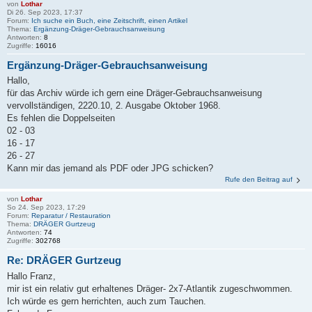
von
Lothar
Di 26. Sep 2023, 17:37
Forum:
Ich suche ein Buch, eine Zeitschrift, einen Artikel
Thema:
Ergänzung-Dräger-Gebrauchsanweisung
Antworten:
8
Zugriffe:
16016
Ergänzung-Dräger-Gebrauchsanweisung
Hallo,
für das Archiv würde ich gern eine Dräger-Gebrauchsanweisung
vervollständigen, 2220.10, 2. Ausgabe Oktober 1968.
Es fehlen die Doppelseiten
02 - 03
16 - 17
26 - 27
Kann mir das jemand als PDF oder JPG schicken?
Rufe den Beitrag auf
von
Lothar
So 24. Sep 2023, 17:29
Forum:
Reparatur / Restauration
Thema:
DRÄGER Gurtzeug
Antworten:
74
Zugriffe:
302768
Re: DRÄGER Gurtzeug
Hallo Franz,
mir ist ein relativ gut erhaltenes Dräger- 2x7-Atlantik zugeschwommen.
Ich würde es gern herrichten, auch zum Tauchen.