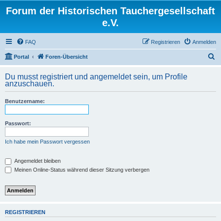
Forum der Historischen Tauchergesellschaft
e.V.
FAQ
Registrieren
Anmelden
S
Portal
Foren-Übersicht
u
Du musst registriert und angemeldet sein, um Profile
c
anzuschauen.
h
Benutzername:
e
Passwort:
Ich habe mein Passwort vergessen
Angemeldet bleiben
Meinen Online-Status während dieser Sitzung verbergen
REGISTRIEREN