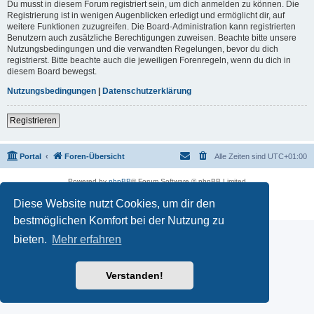
Du musst in diesem Forum registriert sein, um dich anmelden zu können. Die
Registrierung ist in wenigen Augenblicken erledigt und ermöglicht dir, auf
weitere Funktionen zuzugreifen. Die Board-Administration kann registrierten
Benutzern auch zusätzliche Berechtigungen zuweisen. Beachte bitte unsere
Nutzungsbedingungen und die verwandten Regelungen, bevor du dich
registrierst. Bitte beachte auch die jeweiligen Forenregeln, wenn du dich in
diesem Board bewegst.
Nutzungsbedingungen
|
Datenschutzerklärung
Registrieren
Portal
Foren-Übersicht
Alle Zeiten sind
UTC+01:00
Powered by
phpBB
® Forum Software © phpBB Limited
Deutsche Übersetzung durch
phpBB.de
Diese Website nutzt Cookies, um dir den
Datenschutz
|
Nutzungsbedingungen
bestmöglichen Komfort bei der Nutzung zu
bieten.
Mehr erfahren
Verstanden!