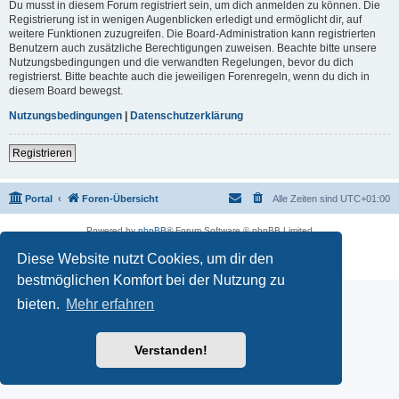
Du musst in diesem Forum registriert sein, um dich anmelden zu können. Die
Registrierung ist in wenigen Augenblicken erledigt und ermöglicht dir, auf
weitere Funktionen zuzugreifen. Die Board-Administration kann registrierten
Benutzern auch zusätzliche Berechtigungen zuweisen. Beachte bitte unsere
Nutzungsbedingungen und die verwandten Regelungen, bevor du dich
registrierst. Bitte beachte auch die jeweiligen Forenregeln, wenn du dich in
diesem Board bewegst.
Nutzungsbedingungen
|
Datenschutzerklärung
Registrieren
Portal
Foren-Übersicht
Alle Zeiten sind
UTC+01:00
Powered by
phpBB
® Forum Software © phpBB Limited
Deutsche Übersetzung durch
phpBB.de
Diese Website nutzt Cookies, um dir den
Datenschutz
|
Nutzungsbedingungen
bestmöglichen Komfort bei der Nutzung zu
bieten.
Mehr erfahren
Verstanden!