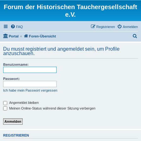
Forum der Historischen Tauchergesellschaft
e.V.
FAQ
Registrieren
Anmelden
S
Portal
Foren-Übersicht
u
Du musst registriert und angemeldet sein, um Profile
c
anzuschauen.
h
Benutzername:
e
Passwort:
Ich habe mein Passwort vergessen
Angemeldet bleiben
Meinen Online-Status während dieser Sitzung verbergen
REGISTRIEREN