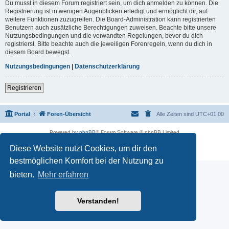
Du musst in diesem Forum registriert sein, um dich anmelden zu können. Die
Registrierung ist in wenigen Augenblicken erledigt und ermöglicht dir, auf
weitere Funktionen zuzugreifen. Die Board-Administration kann registrierten
Benutzern auch zusätzliche Berechtigungen zuweisen. Beachte bitte unsere
Nutzungsbedingungen und die verwandten Regelungen, bevor du dich
registrierst. Bitte beachte auch die jeweiligen Forenregeln, wenn du dich in
diesem Board bewegst.
Nutzungsbedingungen
|
Datenschutzerklärung
Registrieren
Portal
Foren-Übersicht
Alle Zeiten sind
UTC+01:00
Powered by
phpBB
® Forum Software © phpBB Limited
Deutsche Übersetzung durch
phpBB.de
Diese Website nutzt Cookies, um dir den
Datenschutz
|
Nutzungsbedingungen
bestmöglichen Komfort bei der Nutzung zu
bieten.
Mehr erfahren
Verstanden!