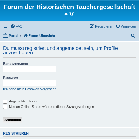
Forum der Historischen Tauchergesellschaft
e.V.
FAQ
Registrieren
Anmelden
S
Portal
Foren-Übersicht
u
Du musst registriert und angemeldet sein, um Profile
c
anzuschauen.
h
Benutzername:
e
Passwort:
Ich habe mein Passwort vergessen
Angemeldet bleiben
Meinen Online-Status während dieser Sitzung verbergen
REGISTRIEREN