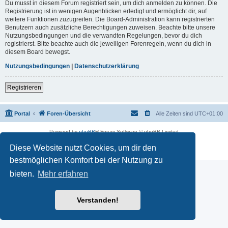
Du musst in diesem Forum registriert sein, um dich anmelden zu können. Die
Registrierung ist in wenigen Augenblicken erledigt und ermöglicht dir, auf
weitere Funktionen zuzugreifen. Die Board-Administration kann registrierten
Benutzern auch zusätzliche Berechtigungen zuweisen. Beachte bitte unsere
Nutzungsbedingungen und die verwandten Regelungen, bevor du dich
registrierst. Bitte beachte auch die jeweiligen Forenregeln, wenn du dich in
diesem Board bewegst.
Nutzungsbedingungen
|
Datenschutzerklärung
Registrieren
Portal
Foren-Übersicht
Alle Zeiten sind
UTC+01:00
Powered by
phpBB
® Forum Software © phpBB Limited
Deutsche Übersetzung durch
phpBB.de
Diese Website nutzt Cookies, um dir den
Datenschutz
|
Nutzungsbedingungen
bestmöglichen Komfort bei der Nutzung zu
bieten.
Mehr erfahren
Verstanden!