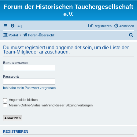
Forum der Historischen Tauchergesellschaft
e.V.
FAQ
Registrieren
Anmelden
S
Portal
Foren-Übersicht
u
Du musst registriert und angemeldet sein, um die Liste der
c
Team-Mitglieder anzuschauen.
h
Benutzername:
e
Passwort:
Ich habe mein Passwort vergessen
Angemeldet bleiben
Meinen Online-Status während dieser Sitzung verbergen
REGISTRIEREN