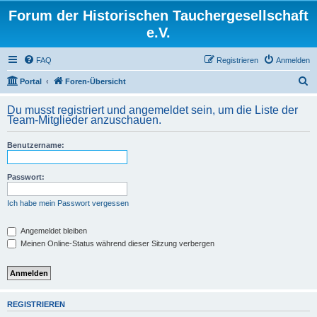
Forum der Historischen Tauchergesellschaft
e.V.
FAQ
Registrieren
Anmelden
S
Portal
Foren-Übersicht
u
Du musst registriert und angemeldet sein, um die Liste der
c
Team-Mitglieder anzuschauen.
h
Benutzername:
e
Passwort:
Ich habe mein Passwort vergessen
Angemeldet bleiben
Meinen Online-Status während dieser Sitzung verbergen
REGISTRIEREN