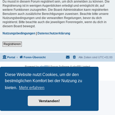
Du musst in diesem Forum registriert sein, um dich anmelden zu können. Die
Registrierung ist in wenigen Augenblicken erledigt und ermöglicht dir, auf
weitere Funktionen zuzugreifen. Die Board-Administration kann registrierten
Benutzern auch zusätzliche Berechtigungen zuweisen. Beachte bitte unsere
Nutzungsbedingungen und die verwandten Regelungen, bevor du dich
registrierst. Bitte beachte auch die jeweiligen Forenregeln, wenn du dich in
diesem Board bewegst.
Nutzungsbedingungen
|
Datenschutzerklärung
Registrieren
Portal
Foren-Übersicht
Alle Zeiten sind
UTC+01:00
Powered by
phpBB
® Forum Software © phpBB Limited
Deutsche Übersetzung durch
phpBB.de
Diese Website nutzt Cookies, um dir den
Datenschutz
|
Nutzungsbedingungen
bestmöglichen Komfort bei der Nutzung zu
bieten.
Mehr erfahren
Verstanden!