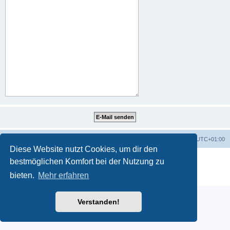
Portal
Foren-Übersicht
Alle Zeiten sind
UTC+01:00
Diese Website nutzt Cookies, um dir den
Powered by
phpBB
® Forum Software © phpBB Limited
bestmöglichen Komfort bei der Nutzung zu
Deutsche Übersetzung durch
phpBB.de
bieten.
Mehr erfahren
Datenschutz
|
Nutzungsbedingungen
Verstanden!