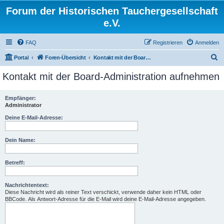
Forum der Historischen Tauchergesellschaft
e.V.
FAQ
Registrieren
Anmelden
S
Portal
Foren-Übersicht
Kontakt mit der Board-Administration aufnehmen
u
Kontakt mit der Board-Administration aufnehmen
c
h
Empfänger:
Administrator
e
Deine E-Mail-Adresse:
Dein Name:
Betreff:
Nachrichtentext:
Diese Nachricht wird als reiner Text verschickt, verwende daher kein HTML oder
BBCode. Als Antwort-Adresse für die E-Mail wird deine E-Mail-Adresse angegeben.