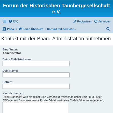
Forum der Historischen Tauchergesellschaft
e.V.
FAQ
Registrieren
Anmelden
S
Portal
Foren-Übersicht
Kontakt mit der Board-Administration aufnehmen
u
Kontakt mit der Board-Administration aufnehmen
c
h
Empfänger:
Administrator
e
Deine E-Mail-Adresse:
Dein Name:
Betreff:
Nachrichtentext:
Diese Nachricht wird als reiner Text verschickt, verwende daher kein HTML oder
BBCode. Als Antwort-Adresse für die E-Mail wird deine E-Mail-Adresse angegeben.