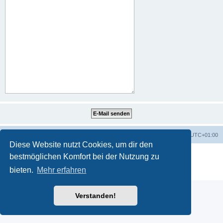
Portal
Foren-Übersicht
Alle Zeiten sind
UTC+01:00
Diese Website nutzt Cookies, um dir den
Powered by
phpBB
® Forum Software © phpBB Limited
bestmöglichen Komfort bei der Nutzung zu
Deutsche Übersetzung durch
phpBB.de
bieten.
Mehr erfahren
Datenschutz
|
Nutzungsbedingungen
Verstanden!