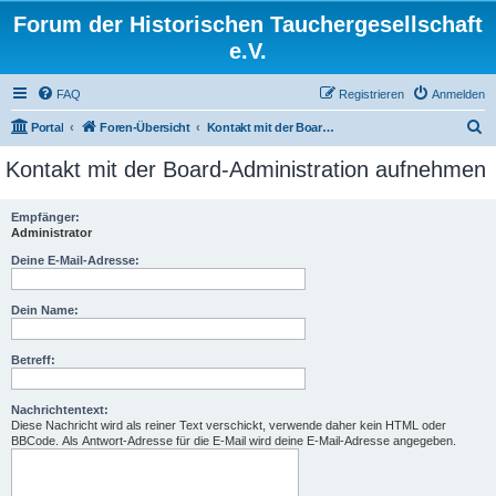
Forum der Historischen Tauchergesellschaft
e.V.
FAQ
Registrieren
Anmelden
S
Portal
Foren-Übersicht
Kontakt mit der Board-Administration aufnehmen
u
Kontakt mit der Board-Administration aufnehmen
c
h
Empfänger:
Administrator
e
Deine E-Mail-Adresse:
Dein Name:
Betreff:
Nachrichtentext:
Diese Nachricht wird als reiner Text verschickt, verwende daher kein HTML oder
BBCode. Als Antwort-Adresse für die E-Mail wird deine E-Mail-Adresse angegeben.