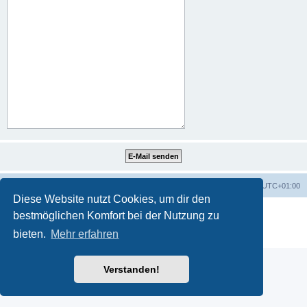
Portal
Foren-Übersicht
Alle Zeiten sind
UTC+01:00
Diese Website nutzt Cookies, um dir den
Powered by
phpBB
® Forum Software © phpBB Limited
bestmöglichen Komfort bei der Nutzung zu
Deutsche Übersetzung durch
phpBB.de
bieten.
Mehr erfahren
Datenschutz
|
Nutzungsbedingungen
Verstanden!