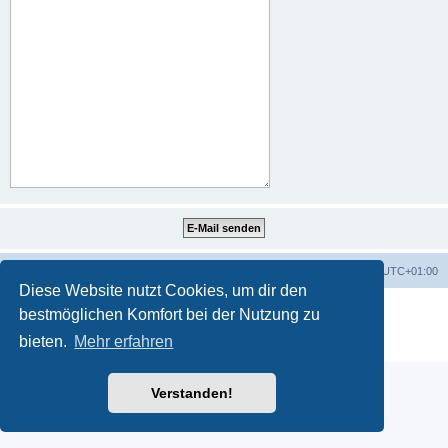
Portal
Foren-Übersicht
Alle Zeiten sind
UTC+01:00
Diese Website nutzt Cookies, um dir den
Powered by
phpBB
® Forum Software © phpBB Limited
bestmöglichen Komfort bei der Nutzung zu
Deutsche Übersetzung durch
phpBB.de
bieten.
Mehr erfahren
Datenschutz
|
Nutzungsbedingungen
Verstanden!