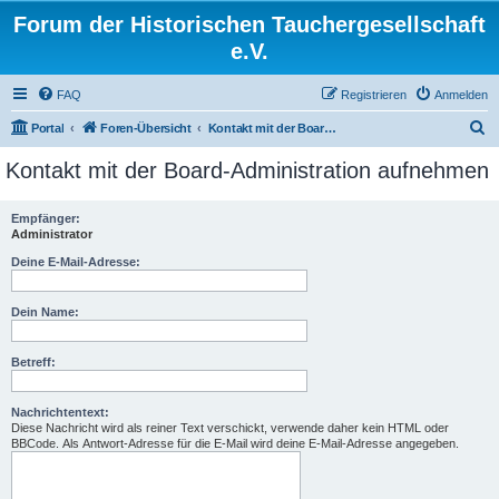
Forum der Historischen Tauchergesellschaft
e.V.
FAQ
Registrieren
Anmelden
S
Portal
Foren-Übersicht
Kontakt mit der Board-Administration aufnehmen
u
Kontakt mit der Board-Administration aufnehmen
c
h
Empfänger:
Administrator
e
Deine E-Mail-Adresse:
Dein Name:
Betreff:
Nachrichtentext:
Diese Nachricht wird als reiner Text verschickt, verwende daher kein HTML oder
BBCode. Als Antwort-Adresse für die E-Mail wird deine E-Mail-Adresse angegeben.