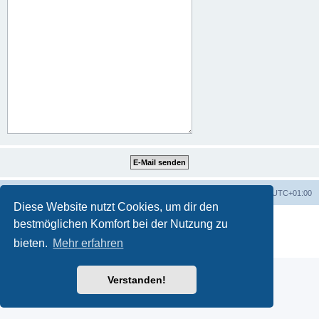
Portal
Foren-Übersicht
Alle Zeiten sind
UTC+01:00
Diese Website nutzt Cookies, um dir den
Powered by
phpBB
® Forum Software © phpBB Limited
bestmöglichen Komfort bei der Nutzung zu
Deutsche Übersetzung durch
phpBB.de
bieten.
Mehr erfahren
Datenschutz
|
Nutzungsbedingungen
Verstanden!