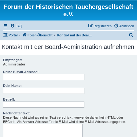
Forum der Historischen Tauchergesellschaft
e.V.
FAQ
Registrieren
Anmelden
S
Portal
Foren-Übersicht
Kontakt mit der Board-Administration aufnehmen
u
Kontakt mit der Board-Administration aufnehmen
c
h
Empfänger:
Administrator
e
Deine E-Mail-Adresse:
Dein Name:
Betreff:
Nachrichtentext:
Diese Nachricht wird als reiner Text verschickt, verwende daher kein HTML oder
BBCode. Als Antwort-Adresse für die E-Mail wird deine E-Mail-Adresse angegeben.