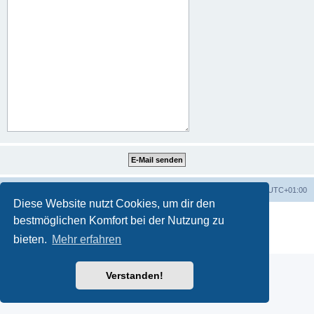
Portal
Foren-Übersicht
Alle Zeiten sind
UTC+01:00
Diese Website nutzt Cookies, um dir den
Powered by
phpBB
® Forum Software © phpBB Limited
bestmöglichen Komfort bei der Nutzung zu
Deutsche Übersetzung durch
phpBB.de
bieten.
Mehr erfahren
Datenschutz
|
Nutzungsbedingungen
Verstanden!