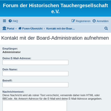
Forum der Historischen Tauchergesellschaft
e.V.
FAQ
Registrieren
Anmelden
S
Portal
Foren-Übersicht
Kontakt mit der Board-Administration aufnehmen
u
Kontakt mit der Board-Administration aufnehmen
c
h
Empfänger:
Administrator
e
Deine E-Mail-Adresse:
Dein Name:
Betreff:
Nachrichtentext:
Diese Nachricht wird als reiner Text verschickt, verwende daher kein HTML oder
BBCode. Als Antwort-Adresse für die E-Mail wird deine E-Mail-Adresse angegeben.